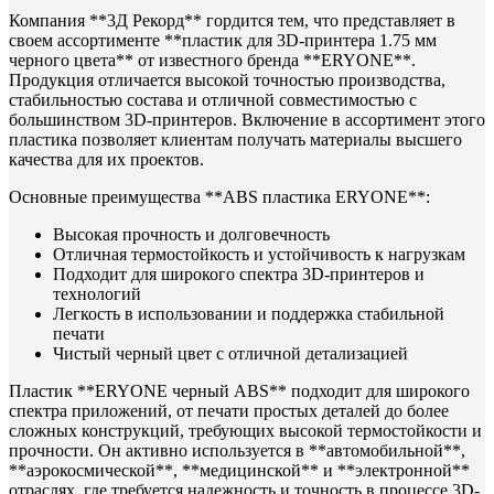
Компания **3Д Рекорд** гордится тем, что представляет в
своем ассортименте **пластик для 3D-принтера 1.75 мм
черного цвета** от известного бренда **ERYONE**.
Продукция отличается высокой точностью производства,
стабильностью состава и отличной совместимостью с
большинством 3D-принтеров. Включение в ассортимент этого
пластика позволяет клиентам получать материалы высшего
качества для их проектов.
Основные преимущества **ABS пластика ERYONE**:
Высокая прочность и долговечность
Отличная термостойкость и устойчивость к нагрузкам
Подходит для широкого спектра 3D-принтеров и
технологий
Легкость в использовании и поддержка стабильной
печати
Чистый черный цвет с отличной детализацией
Пластик **ERYONE черный ABS** подходит для широкого
спектра приложений, от печати простых деталей до более
сложных конструкций, требующих высокой термостойкости и
прочности. Он активно используется в **автомобильной**,
**аэрокосмической**, **медицинской** и **электронной**
отраслях, где требуется надежность и точность в процессе 3D-