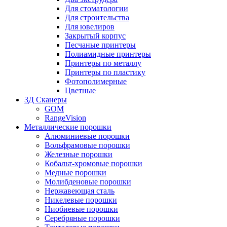
Для стоматологии
Для строительства
Для ювелиров
Закрытый корпус
Песчаные принтеры
Полиамидные принтеры
Принтеры по металлу
Принтеры по пластику
Фотополимерные
Цветные
3Д Сканеры
GOM
RangeVision
Металлические порошки
Алюминиевые порошки
Вольфрамовые порошки
Железные порошки
Кобальт-хромовые порошки
Медные порошки
Молибденовые порошки
Нержавеющая сталь
Никелевые порошки
Ниобиевые порошки
Серебряные порошки