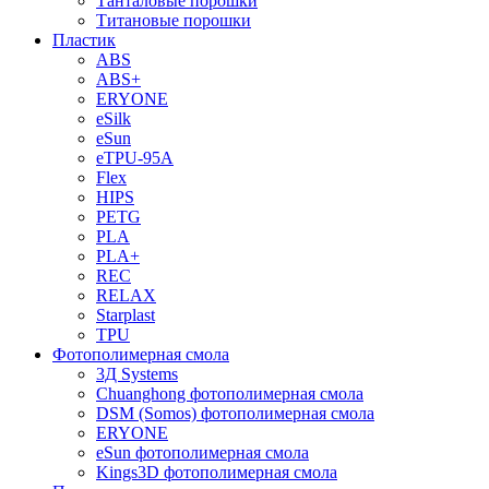
Танталовые порошки
Титановые порошки
Пластик
ABS
ABS+
ERYONE
eSilk
eSun
eTPU-95A
Flex
HIPS
PETG
PLA
PLA+
REC
RELAX
Starplast
TPU
Фотополимерная смола
3Д Systems
Chuanghong фотополимерная смола
DSM (Somos) фотополимерная смола
ERYONE
eSun фотополимерная смола
Kings3D фотополимерная смола