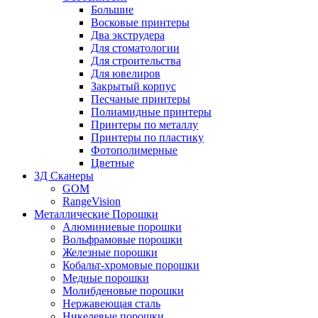
Большие
Восковые принтеры
Два экструдера
Для стоматологии
Для строительства
Для ювелиров
Закрытый корпус
Песчаные принтеры
Полиамидные принтеры
Принтеры по металлу
Принтеры по пластику
Фотополимерные
Цветные
3Д Сканеры
GOM
RangeVision
Металлические Порошки
Алюминиевые порошки
Вольфрамовые порошки
Железные порошки
Кобальт-хромовые порошки
Медные порошки
Молибденовые порошки
Нержавеющая сталь
Никелевые порошки