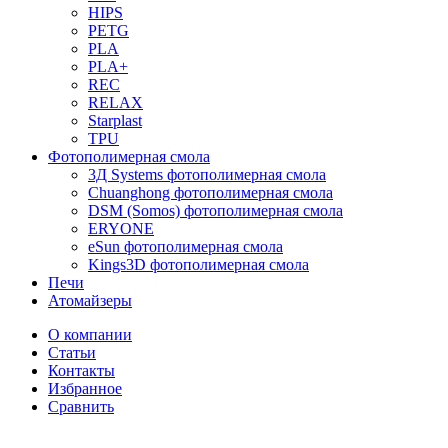
HIPS
PETG
PLA
PLA+
REC
RELAX
Starplast
TPU
Фотополимерная смола
3Д Systems фотополимерная смола
Chuanghong фотополимерная смола
DSM (Somos) фотополимерная смола
ERYONE
eSun фотополимерная смола
Kings3D фотополимерная смола
Печи
Атомайзеры
О компании
Статьи
Контакты
Избранное
Сравнить