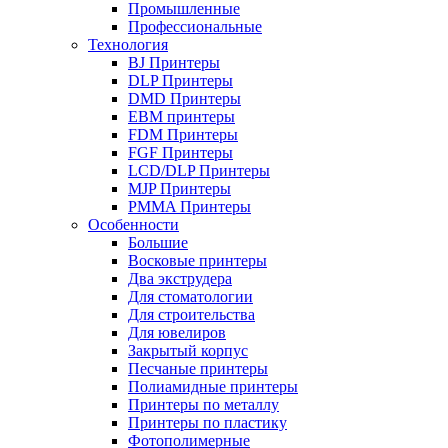
Промышленные
Профессиональные
Технология
BJ Принтеры
DLP Принтеры
DMD Принтеры
EBM принтеры
FDM Принтеры
FGF Принтеры
LCD/DLP Принтеры
MJP Принтеры
PMMA Принтеры
Особенности
Большие
Восковые принтеры
Два экструдера
Для стоматологии
Для строительства
Для ювелиров
Закрытый корпус
Песчаные принтеры
Полиамидные принтеры
Принтеры по металлу
Принтеры по пластику
Фотополимерные