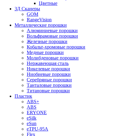
Цветные
3Д Сканеры
GOM
RangeVision
Металлические порошки
Алюминиевые порошки
Вольфрамовые порошки
Железные порошки
Кобальт-хромовые порошки
Медные порошки
Молибденовые порошки
Нержавеющая сталь
Никелевые порошки
Ниобиевые порошки
Серебряные порошки
Танталовые порошки
Титановые порошки
Пластик
ABS+
ABS
ERYONE
eSilk
eSun
eTPU-95A
Flex