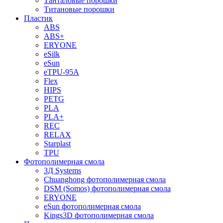
Танталовые порошки
Титановые порошки
Пластик
ABS
ABS+
ERYONE
eSilk
eSun
eTPU-95A
Flex
HIPS
PETG
PLA
PLA+
REC
RELAX
Starplast
TPU
Фотополимерная смола
3Д Systems
Chuanghong фотополимерная смола
DSM (Somos) фотополимерная смола
ERYONE
eSun фотополимерная смола
Kings3D фотополимерная смола