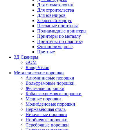
Для стоматологии
Для строительства
Для ювелиров
Закрытый корпус
Песчаные принтеры
Полиамидные принтеры
Принтеры по металлу
Принтеры по пластику
Фотополимерные
Цветные
3Д Сканеры
GOM
RangeVision
Металлические порошки
Алюминиевые порошки
Вольфрамовые порошки
Железные порошки
Кобальт-хромовые порошки
Медные порошки
Молибденовые порошки
Нержавеющая сталь
Никелевые порошки
Ниобиевые порошки
Серебряные порошки