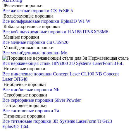
AlSi10Mg
Железные порошки
Все железные порошки
CX
FeSi6.5
Вольфрамовые порошки
Все вольфрамовые порошки
Eplus3D W1
W
Кобальт-хромовые порошки
Все кобальт-хромовые порошки
HA188
ПР-КХ28М6
Медные порошки
Все медные порошки
Cu
CuSn20
Молибденовые порошки
Все молибденовые порошки
Mo
Нержавеющая сталь
Вся нержавеющая сталь
18Ni300
3D Systems LaserForm 316L
Никелевые порошки
Все никелевые порошки
Concept Laser CL100 NB
Concept
Laser ЭП648
Ниобиевые порошки
Все ниобиевые порошки
Nb
Серебряные порошки
Все серебряные порошки
Silver Powder
Танталовые порошки
Все танталовые порошки
Ta
Титановые порошки
Все титановые порошки
3D Systems LaserForm Ti Gr23
Eplus3D Ti64