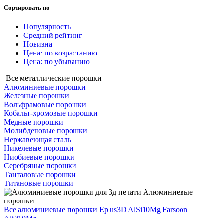
Сортировать по
Популярность
Средний рейтинг
Новизна
Цена: по возрастанию
Цена: по убыванию
Все металлические порошки
Алюминиевые порошки
Железные порошки
Вольфрамовые порошки
Кобальт-хромовые порошки
Медные порошки
Молибденовые порошки
Нержавеющая сталь
Никелевые порошки
Ниобиевые порошки
Серебряные порошки
Танталовые порошки
Титановые порошки
Алюминиевые
порошки
Все алюминиевые порошки
Eplus3D AlSi10Mg
Farsoon