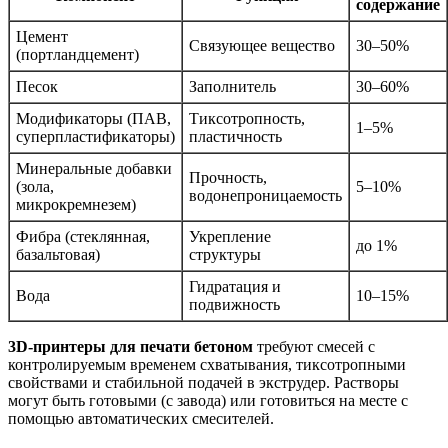
содержание
Цемент
Связующее вещество
30–50%
(портландцемент)
Песок
Заполнитель
30–60%
Модификаторы (ПАВ,
Тиксотропность,
1–5%
суперпластификаторы)
пластичность
Минеральные добавки
Прочность,
(зола,
5–10%
водонепроницаемость
микрокремнезем)
Фибра (стеклянная,
Укрепление
до 1%
базальтовая)
структуры
Гидратация и
Вода
10–15%
подвижность
3D-принтеры для печати бетоном
требуют смесей с
контролируемым временем схватывания, тиксотропными
свойствами и стабильной подачей в экструдер. Растворы
могут быть готовыми (с завода) или готовиться на месте с
помощью автоматических смесителей.