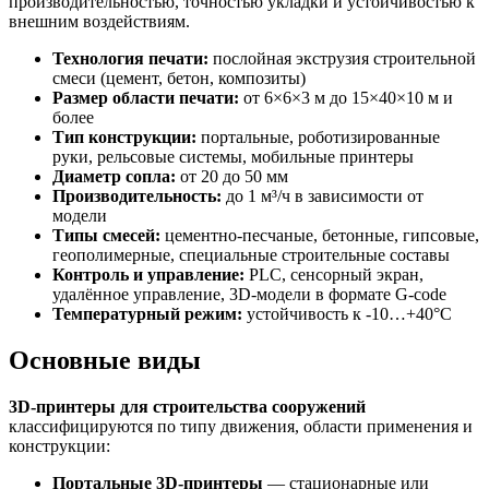
производительностью, точностью укладки и устойчивостью к
внешним воздействиям.
Технология печати:
послойная экструзия строительной
смеси (цемент, бетон, композиты)
Размер области печати:
от 6×6×3 м до 15×40×10 м и
более
Тип конструкции:
портальные, роботизированные
руки, рельсовые системы, мобильные принтеры
Диаметр сопла:
от 20 до 50 мм
Производительность:
до 1 м³/ч в зависимости от
модели
Типы смесей:
цементно-песчаные, бетонные, гипсовые,
геополимерные, специальные строительные составы
Контроль и управление:
PLC, сенсорный экран,
удалённое управление, 3D-модели в формате G-code
Температурный режим:
устойчивость к -10…+40°C
Основные виды
3D-принтеры для строительства сооружений
классифицируются по типу движения, области применения и
конструкции:
Портальные 3D-принтеры
— стационарные или