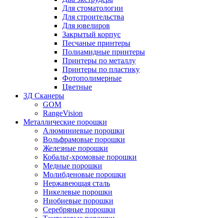
Для стоматологии
Для строительства
Для ювелиров
Закрытый корпус
Песчаные принтеры
Полиамидные принтеры
Принтеры по металлу
Принтеры по пластику
Фотополимерные
Цветные
3Д Сканеры
GOM
RangeVision
Металлические порошки
Алюминиевые порошки
Вольфрамовые порошки
Железные порошки
Кобальт-хромовые порошки
Медные порошки
Молибденовые порошки
Нержавеющая сталь
Никелевые порошки
Ниобиевые порошки
Серебряные порошки