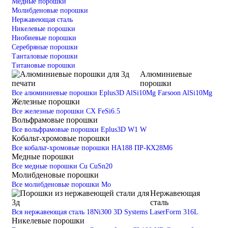
Медные порошки
Молибденовые порошки
Нержавеющая сталь
Никелевые порошки
Ниобиевые порошки
Серебряные порошки
Танталовые порошки
Титановые порошки
Алюминиевые
порошки
Все алюминиевые порошки
Eplus3D AlSi10Mg
Farsoon AlSi10Mg
Железные порошки
Все железные порошки
CX
FeSi6.5
Вольфрамовые порошки
Все вольфрамовые порошки
Eplus3D W1
W
Кобальт-хромовые порошки
Все кобальт-хромовые порошки
HA188
ПР-КХ28М6
Медные порошки
Все медные порошки
Cu
CuSn20
Молибденовые порошки
Все молибденовые порошки
Mo
Нержавеющая
сталь
Вся нержавеющая сталь
18Ni300
3D Systems LaserForm 316L
Никелевые порошки