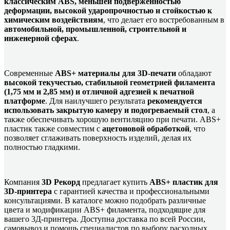
классическим ABS, меньшей подверженностью
деформации, высокой ударопрочностью и стойкостью к
химическим воздействиям
, что делает его востребованным в
автомобильной, промышленной, строительной и
инженерной сферах
.
Современные
ABS+ материалы для 3D-печати
обладают
высокой текучестью, стабильной геометрией филамента
(1,75 мм и 2,85 мм) и отличной адгезией к печатной
платформе
. Для наилучшего результата
рекомендуется
использовать закрытую камеру и подогреваемый стол
, а
также обеспечивать хорошую вентиляцию при печати. ABS+
пластик также совместим с
ацетоновой обработкой
, что
позволяет сглаживать поверхность изделий, делая их
полностью гладкими.
Компания
3D Рекорд
предлагает купить
ABS+ пластик для
3D-принтера
с гарантией качества и профессиональными
консультациями. В каталоге можно подобрать различные
цвета и модификации ABS+ филамента, подходящие для
вашего 3Д-принтера. Доступна доставка по всей России,
самовывоз и помощь специалистов по выбору расходных