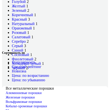
Голубой
2
Желтый
1
Зеленый
2
Коричневый
1
Красный
3
Натуральный
1
Оранжевый
1
Розовый
1
Салатовый
1
Серебро
2
Серый
3
Синий
1
Сортировать по
Сосновый
1
Фиолетовый
2
Популярность
Холодный белый
1
Средний рейтинг
Черный
2
Новизна
Цена: по возрастанию
Цена: по убыванию
Все металлические порошки
Алюминиевые порошки
Железные порошки
Вольфрамовые порошки
Кобальт-хромовые порошки