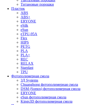
Танталовые порошки
Титановые порошки
Пластик
ABS
ABS+
ERYONE
eSilk
eSun
eTPU-95A
Flex
HIPS
PETG
PLA
PLA+
REC
RELAX
Starplast
TPU
Фотополимерная смола
3Д Systems
Chuanghong фотополимерная смола
DSM (Somos) фотополимерная смола
ERYONE
eSun фотополимерная смола
Kings3D фотополимерная смола