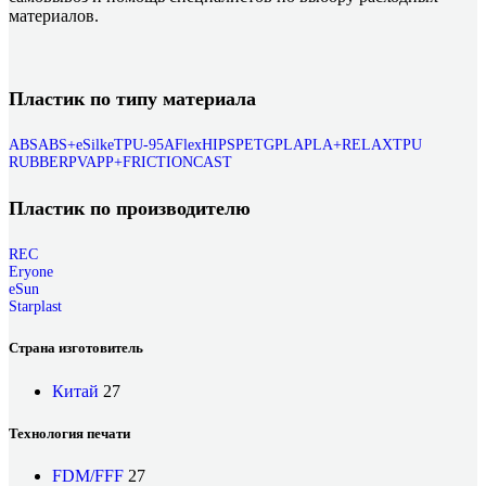
материалов.
Пластик по типу материала
ABS
ABS+
eSilk
eTPU-95A
Flex
HIPS
PETG
PLA
PLA+
RELAX
TPU
RUBBER
PVA
PP+
FRICTION
CAST
Пластик по производителю
REC
Eryone
eSun
Starplast
Страна изготовитель
Китай
27
Технология печати
FDM/FFF
27