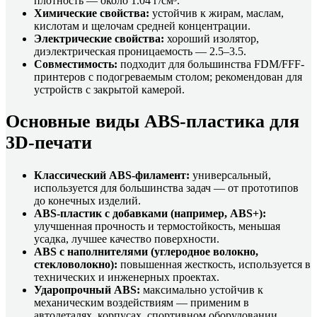
плотность — около 1.04 г/см³.
Химические свойства:
устойчив к жирам, маслам,
кислотам и щелочам средней концентрации.
Электрические свойства:
хороший изолятор,
диэлектрическая проницаемость — 2.5–3.5.
Совместимость:
подходит для большинства FDM/FFF-
принтеров с подогреваемым столом; рекомендован для
устройств с закрытой камерой.
Основные виды ABS-пластика для
3D-печати
Классический ABS-филамент:
универсальный,
используется для большинства задач — от прототипов
до конечных изделий.
ABS-пластик с добавками (например, ABS+):
улучшенная прочность и термостойкость, меньшая
усадка, лучшее качество поверхности.
ABS с наполнителями (углеродное волокно,
стекловолокно):
повышенная жесткость, используется в
технических и инженерных проектах.
Ударопрочный ABS:
максимально устойчив к
механическим воздействиям — применим в
автодеталях, корпусах, спортивном оборудовании.