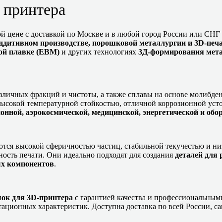
 принтера
й цене с доставкой по Москве и в любой город России или СНГ 
ддитивном производстве, порошковой металлургии и 3D-печ
вой плавке (EBM)
и других технологиях
3Д-формирования мет
зличных фракций и чистоты, а также сплавы на основе молибде
высокой температурной стойкостью, отличной коррозионной ус
онной, аэрокосмической, медицинской, энергетической и о
тся высокой сферичностью частиц, стабильной текучестью и ни
ость печати. Они идеально подходят для создания
деталей для
ых компонентов
.
ок для 3D-принтера
с гарантией качества и профессиональным
атационных характеристик. Доступна доставка по всей России, 