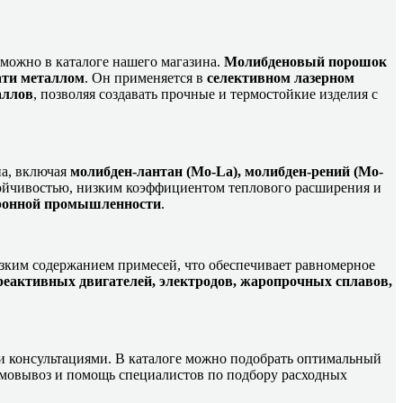
можно в каталоге нашего магазина.
Молибденовый порошок
ати металлом
. Он применяется в
селективном лазерном
аллов
, позволяя создавать прочные и термостойкие изделия с
на, включая
молибден-лантан (Mo-La), молибден-рений (Mo-
тойчивостью, низким коэффициентом теплового расширения и
боронной промышленности
.
зким содержанием примесей, что обеспечивает равномерное
 реактивных двигателей, электродов, жаропрочных сплавов,
и консультациями. В каталоге можно подобрать оптимальный
самовывоз и помощь специалистов по подбору расходных