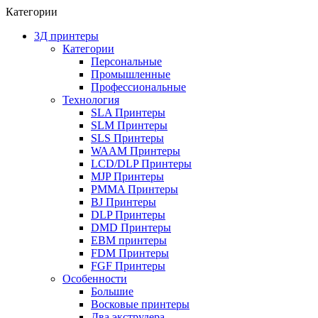
Категории
3Д принтеры
Категории
Персональные
Промышленные
Профессиональные
Технология
SLA Принтеры
SLM Принтеры
SLS Принтеры
WAAM Принтеры
LCD/DLP Принтеры
MJP Принтеры
PMMA Принтеры
BJ Принтеры
DLP Принтеры
DMD Принтеры
EBM принтеры
FDM Принтеры
FGF Принтеры
Особенности
Большие
Восковые принтеры
Два экструдера