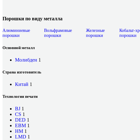
Порошки по виду металла
Алюминиевые
Вольфрамовые
Железные
Кобальт-х
порошки
порошки
порошки
порошки
Основной металл
Молибден
1
Страна изготовитель
Китай
1
Технология печати
BJ
1
CS
1
DED
1
EBM
1
HM
1
LMD
1