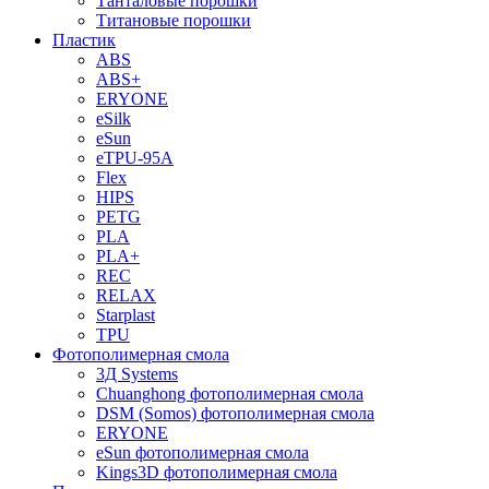
Танталовые порошки
Титановые порошки
Пластик
ABS
ABS+
ERYONE
eSilk
eSun
eTPU-95A
Flex
HIPS
PETG
PLA
PLA+
REC
RELAX
Starplast
TPU
Фотополимерная смола
3Д Systems
Chuanghong фотополимерная смола
DSM (Somos) фотополимерная смола
ERYONE
eSun фотополимерная смола
Kings3D фотополимерная смола