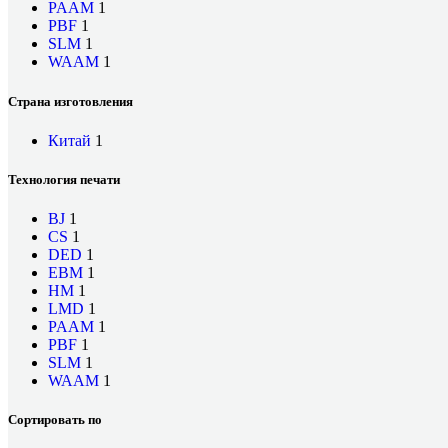
PAAM
1
PBF
1
SLM
1
WAAM
1
Страна изготовления
Китай
1
Технология печати
BJ
1
CS
1
DED
1
EBM
1
HM
1
LMD
1
PAAM
1
PBF
1
SLM
1
WAAM
1
Сортировать по