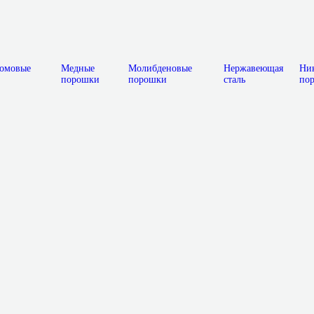
ромовые
Медные
Молибденовые
Нержавеющая
Ни
порошки
порошки
сталь
по