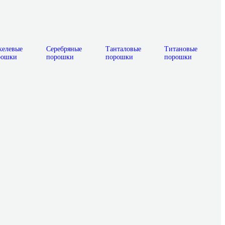
келевые
Серебряные
Танталовые
Титановые
рошки
порошки
порошки
порошки