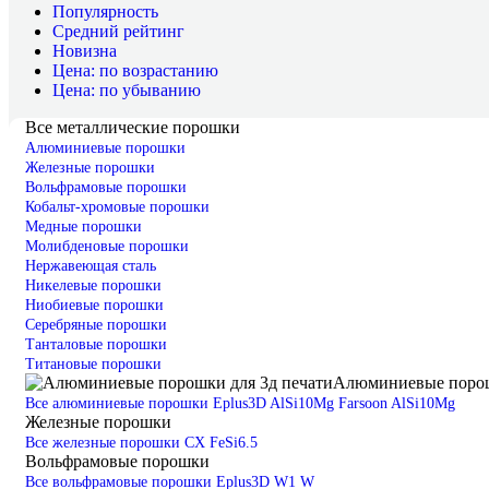
Популярность
Средний рейтинг
Новизна
Цена: по возрастанию
Цена: по убыванию
Все металлические порошки
Алюминиевые порошки
Железные порошки
Вольфрамовые порошки
Кобальт-хромовые порошки
Медные порошки
Молибденовые порошки
Нержавеющая сталь
Никелевые порошки
Ниобиевые порошки
Серебряные порошки
Танталовые порошки
Титановые порошки
Алюминиевые поро
Все алюминиевые порошки
Eplus3D AlSi10Mg
Farsoon AlSi10Mg
Железные порошки
Все железные порошки
CX
FeSi6.5
Вольфрамовые порошки
Все вольфрамовые порошки
Eplus3D W1
W