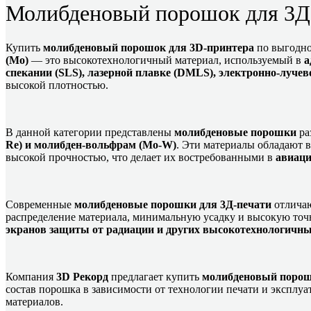
Молибденовый порошок для 3Д
Купить
молибденовый порошок для 3D-принтера
по выгодно
(Mo)
— это высокотехнологичный материал, используемый в
а
спекании (SLS), лазерной плавке (DMLS), электронно-луче
высокой плотностью.
В данной категории представлены
молибденовые порошки
ра
Re) и молибден-вольфрам (Mo-W)
. Эти материалы обладают 
высокой прочностью, что делает их востребованными в
авиаци
Современные
молибденовые порошки для 3Д-печати
отличаю
распределение материала, минимальную усадку и высокую точн
экранов защиты от радиации и других высокотехнологичн
Компания
3D Рекорд
предлагает купить
молибденовый порош
состав порошка в зависимости от технологии печати и эксплу
материалов.