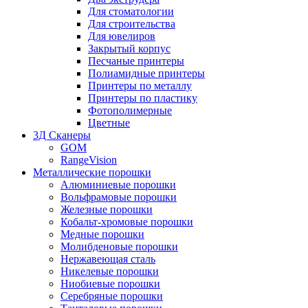
Для стоматологии
Для строительства
Для ювелиров
Закрытый корпус
Песчаные принтеры
Полиамидные принтеры
Принтеры по металлу
Принтеры по пластику
Фотополимерные
Цветные
3Д Сканеры
GOM
RangeVision
Металлические порошки
Алюминиевые порошки
Вольфрамовые порошки
Железные порошки
Кобальт-хромовые порошки
Медные порошки
Молибденовые порошки
Нержавеющая сталь
Никелевые порошки
Ниобиевые порошки
Серебряные порошки