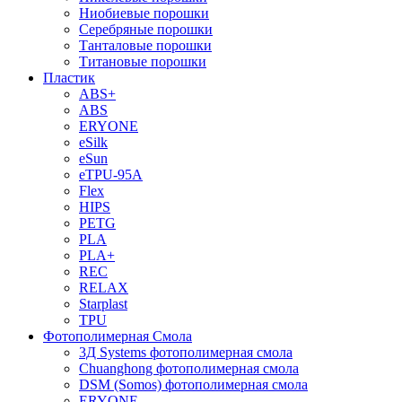
Ниобиевые порошки
Серебряные порошки
Танталовые порошки
Титановые порошки
Пластик
ABS+
ABS
ERYONE
eSilk
eSun
eTPU-95A
Flex
HIPS
PETG
PLA
PLA+
REC
RELAX
Starplast
TPU
Фотополимерная Смола
3Д Systems фотополимерная смола
Chuanghong фотополимерная смола
DSM (Somos) фотополимерная смола
ERYONE