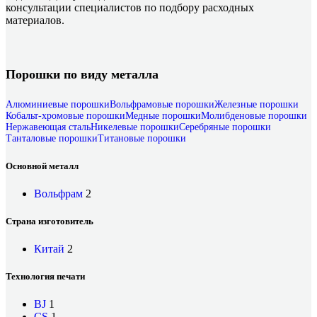
консультации специалистов по подбору расходных
материалов.
Порошки по виду металла
Алюминиевые порошки
Вольфрамовые порошки
Железные порошки
Кобальт-хромовые порошки
Медные порошки
Молибденовые порошки
Нержавеющая сталь
Никелевые порошки
Серебряные порошки
Танталовые порошки
Титановые порошки
Основной металл
Вольфрам
2
Страна изготовитель
Китай
2
Технология печати
BJ
1
CS
1