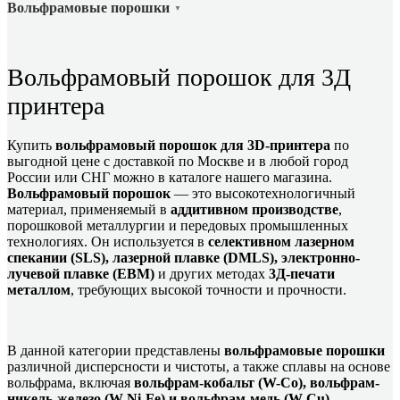
Вольфрамовые порошки
▼
Вольфрамовый порошок для 3Д
принтера
Купить
вольфрамовый порошок для 3D-принтера
по
выгодной цене с доставкой по Москве и в любой город
России или СНГ можно в каталоге нашего магазина.
Вольфрамовый порошок
— это высокотехнологичный
материал, применяемый в
аддитивном производстве
,
порошковой металлургии и передовых промышленных
технологиях. Он используется в
селективном лазерном
спекании (SLS), лазерной плавке (DMLS), электронно-
лучевой плавке (EBM)
и других методах
3Д-печати
металлом
, требующих высокой точности и прочности.
В данной категории представлены
вольфрамовые порошки
различной дисперсности и чистоты, а также сплавы на основе
вольфрама, включая
вольфрам-кобальт (W-Co), вольфрам-
никель-железо (W-Ni-Fe) и вольфрам-медь (W-Cu)
.