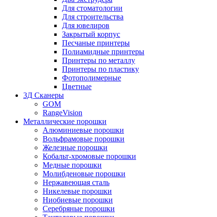
Для стоматологии
Для строительства
Для ювелиров
Закрытый корпус
Песчаные принтеры
Полиамидные принтеры
Принтеры по металлу
Принтеры по пластику
Фотополимерные
Цветные
3Д Сканеры
GOM
RangeVision
Металлические порошки
Алюминиевые порошки
Вольфрамовые порошки
Железные порошки
Кобальт-хромовые порошки
Медные порошки
Молибденовые порошки
Нержавеющая сталь
Никелевые порошки
Ниобиевые порошки
Серебряные порошки