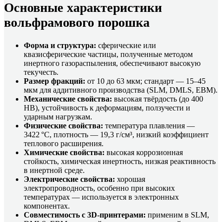
Основные характеристики
вольфрамового порошка
Форма и структура:
сферические или
квазисферические частицы, полученные методом
инертного газораспыления, обеспечивают высокую
текучесть.
Размер фракций:
от 10 до 63 мкм; стандарт — 15–45
мкм для аддитивного производства (SLM, DMLS, EBM).
Механические свойства:
высокая твёрдость (до 400
HB), устойчивость к деформациям, ползучести и
ударным нагрузкам.
Физические свойства:
температура плавления —
3422 °C, плотность — 19,3 г/см³, низкий коэффициент
теплового расширения.
Химические свойства:
высокая коррозионная
стойкость, химическая инертность, низкая реактивность
в инертной среде.
Электрические свойства:
хорошая
электропроводность, особенно при высоких
температурах — используется в электронных
компонентах.
Совместимость с 3D-принтерами:
применим в SLM,