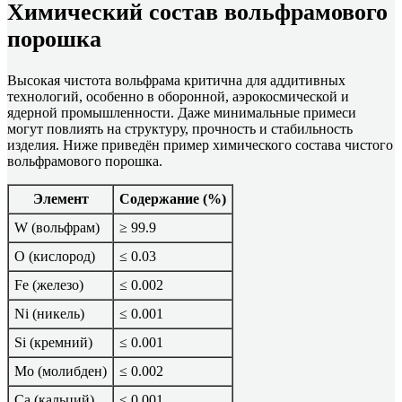
Химический состав вольфрамового
порошка
Высокая чистота вольфрама критична для аддитивных
технологий, особенно в оборонной, аэрокосмической и
ядерной промышленности. Даже минимальные примеси
могут повлиять на структуру, прочность и стабильность
изделия. Ниже приведён пример химического состава чистого
вольфрамового порошка.
Элемент
Содержание (%)
W (вольфрам)
≥ 99.9
O (кислород)
≤ 0.03
Fe (железо)
≤ 0.002
Ni (никель)
≤ 0.001
Si (кремний)
≤ 0.001
Mo (молибден)
≤ 0.002
Ca (кальций)
≤ 0.001