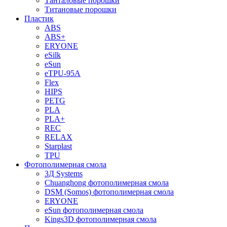
Танталовые порошки
Титановые порошки
Пластик
ABS
ABS+
ERYONE
eSilk
eSun
eTPU-95A
Flex
HIPS
PETG
PLA
PLA+
REC
RELAX
Starplast
TPU
Фотополимерная смола
3Д Systems
Chuanghong фотополимерная смола
DSM (Somos) фотополимерная смола
ERYONE
eSun фотополимерная смола
Kings3D фотополимерная смола