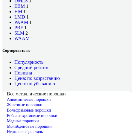
DMLS
1
EBM
1
HM
1
LMD
1
PAAM
1
PBF
1
SLM
2
WAAM
1
Сортировать по
Популярность
Средний рейтинг
Новизна
Цена: по возрастанию
Цена: по убыванию
Все металлические порошки
Алюминиевые порошки
Железные порошки
Вольфрамовые порошки
Кобальт-хромовые порошки
Медные порошки
Молибденовые порошки
Нержавеющая сталь