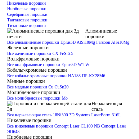
Никелевые порошки
Ниобиевые порошки
Серебряные порошки
Танталовые порошки
Титановые порошки
Алюминиевые
порошки
Все алюминиевые порошки
Eplus3D AlSi10Mg
Farsoon AlSi10Mg
Железные порошки
Все железные порошки
CX
FeSi6.5
Вольфрамовые порошки
Все вольфрамовые порошки
Eplus3D W1
W
Кобальт-хромовые порошки
Все кобальт-хромовые порошки
HA188
ПР-КХ28М6
Медные порошки
Все медные порошки
Cu
CuSn20
Молибденовые порошки
Все молибденовые порошки
Mo
Нержавеющая
сталь
Вся нержавеющая сталь
18Ni300
3D Systems LaserForm 316L
Никелевые порошки
Все никелевые порошки
Concept Laser CL100 NB
Concept Laser
ЭП648
Ниобиевые порошки