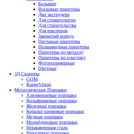
Большие
Восковые принтеры
Два экструдера
Для стоматологии
Для строительства
Для ювелиров
Закрытый корпус
Песчаные принтеры
Полиамидные принтеры
Принтеры по металлу
Принтеры по пластику
Фотополимерные
Цветные
3Д Сканеры
GOM
RangeVision
Металлические Порошки
Алюминиевые порошки
Вольфрамовые порошки
Железные порошки
Кобальт-хромовые порошки
Медные порошки
Молибденовые порошки
Нержавеющая сталь
Никелевые порошки