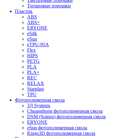
Танталовые порошки
Титановые порошки
Пластик
ABS
ABS+
ERYONE
eSilk
eSun
eTPU-95A
Flex
HIPS
PETG
PLA
PLA+
REC
RELAX
Starplast
TPU
Фотополимерная смола
3Д Systems
Chuanghong фотополимерная смола
DSM (Somos) фотополимерная смола
ERYONE
eSun фотополимерная смола
Kings3D фотополимерная смола