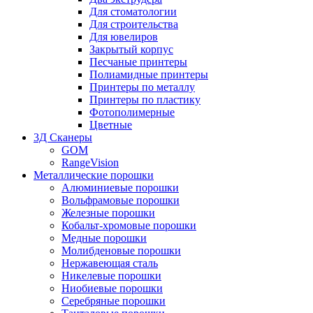
Для стоматологии
Для строительства
Для ювелиров
Закрытый корпус
Песчаные принтеры
Полиамидные принтеры
Принтеры по металлу
Принтеры по пластику
Фотополимерные
Цветные
3Д Сканеры
GOM
RangeVision
Металлические порошки
Алюминиевые порошки
Вольфрамовые порошки
Железные порошки
Кобальт-хромовые порошки
Медные порошки
Молибденовые порошки
Нержавеющая сталь
Никелевые порошки
Ниобиевые порошки
Серебряные порошки