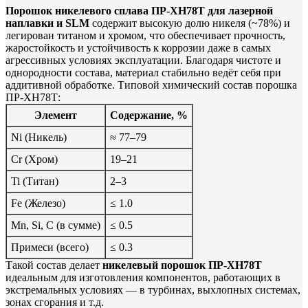
Порошок никелевого сплава ПР-ХН78Т для лазерной
наплавки и SLM
содержит высокую долю никеля (~78%) и
легирован титаном и хромом, что обеспечивает прочность,
жаростойкость и устойчивость к коррозии даже в самых
агрессивных условиях эксплуатации. Благодаря чистоте и
однородности состава, материал стабильно ведёт себя при
аддитивной обработке. Типовой химический состав порошка
ПР-ХН78Т:
Элемент
Содержание, %
Ni (Никель)
≈ 77–79
Cr (Хром)
19–21
Ti (Титан)
2–3
Fe (Железо)
≤ 1.0
Mn, Si, C (в сумме)
≤ 0.5
Примеси (всего)
≤ 0.3
Такой состав делает
никелевый порошок ПР-ХН78Т
идеальным для изготовления компонентов, работающих в
экстремальных условиях — в турбинах, выхлопных системах,
зонах сгорания и т.д.