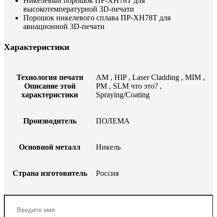
Никелевый порошок ПР-ХН78Т для
высокотемпературной 3D-печати
Порошок никелевого сплава ПР-ХН78Т для
авиационной 3D-печати
Характеристики
Технология печати
AM
,
HIP
,
Laser Cladding
,
MIM
,
Описание этой
PM
,
SLM
что это?
,
характеристики
Spraying/Coating
Производитель
ПОЛЕМА
Основной металл
Никель
Страна изготовитель
Россия