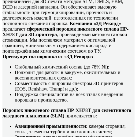
предназначен для 3D-печати методом SLM, DMLS, EBM,
DED и лазерной наплавки. Он обеспечивает высокую
стабильность при термоциклировании, прочность и
долговечность изделий, изготовленных по технологии
послойного спекания порошка.
Компания «3Д Рекорд»
предлагает
сферический порошок никелевого сплава ПР-
ХН78Т для 3D-принтера
, производимый методом газовой
атомизации. Мы поставляем материал с оптимальной
фракцией, минимальным содержанием кислорода и
подтверждённым химическим составом по ТУ.
Преимущества порошка от «3Д Рекорд»:
Стабильный химический состав (до 78% Ni);
Подходит для работы в вакууме, окислительных и
восстановительных средах;
Совместимость с широким спектром 3D-принтеров
(EOS, Renishaw, Trumpf и др.);
Поддержка специалистов на всех этапах внедрения
порошка в производство.
Порошок никелевого сплава ПР-ХН78Т для селективного
лазерного плавления (SLM)
применяется в:
Авиационной промышленности:
камеры сгорания,
сопла, элементы турбин и выхлопных систем;