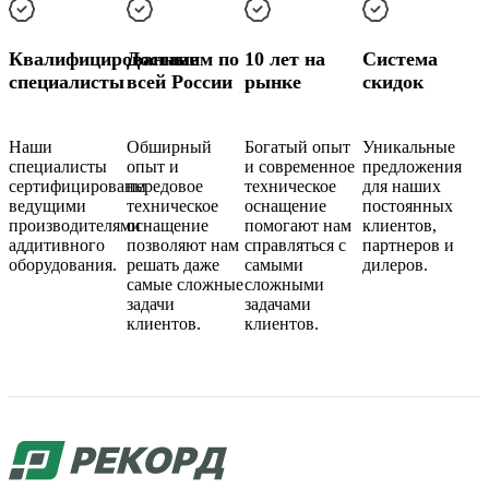
Квалифицированные
Доставим по
10 лет на
Cистема
специалисты
всей России
рынке
скидок
Наши
Обширный
Богатый опыт
Уникальные
специалисты
опыт и
и современное
предложения
сертифицированы
передовое
техническое
для наших
ведущими
техническое
оснащение
постоянных
производителями
оснащение
помогают нам
клиентов,
аддитивного
позволяют нам
справляться с
партнеров и
оборудования.
решать даже
самыми
дилеров.
самые сложные
сложными
задачи
задачами
клиентов.
клиентов.