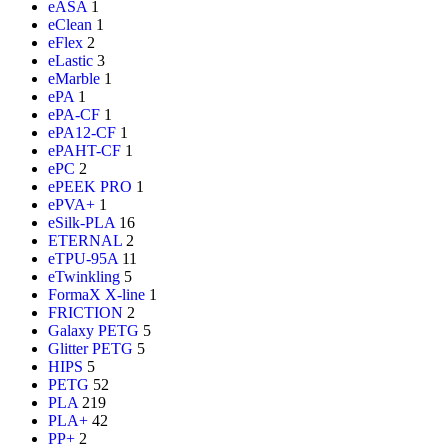
eASA
1
eClean
1
eFlex
2
eLastic
3
eMarble
1
ePA
1
ePA-CF
1
ePA12-CF
1
ePAHT-CF
1
ePC
2
ePEEK PRO
1
ePVA+
1
eSilk-PLA
16
ETERNAL
2
eTPU-95A
11
eTwinkling
5
FormaX X-line
1
FRICTION
2
Galaxy PETG
5
Glitter PETG
5
HIPS
5
PETG
52
PLA
219
PLA+
42
PP+
2