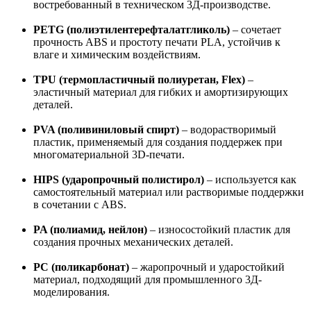
востребованный в техническом 3Д-производстве.
PETG (полиэтилентерефталатгликоль)
– сочетает
прочность ABS и простоту печати PLA, устойчив к
влаге и химическим воздействиям.
TPU (термопластичный полиуретан, Flex)
–
эластичный материал для гибких и амортизирующих
деталей.
PVA (поливиниловый спирт)
– водорастворимый
пластик, применяемый для создания поддержек при
многоматериальной 3D-печати.
HIPS (ударопрочный полистирол)
– используется как
самостоятельный материал или растворимые поддержки
в сочетании с ABS.
PA (полиамид, нейлон)
– износостойкий пластик для
создания прочных механических деталей.
PC (поликарбонат)
– жаропрочный и ударостойкий
материал, подходящий для промышленного 3Д-
моделирования.