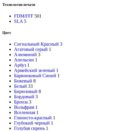
Технология печати
FDM/FFF
501
SLA
5
Цвет
Cигнальный Красный
3
Агатовый серый
1
Алюминий
3
Апельсин
1
Арбуз
1
Армейский зеленый
1
Барвинковый Cиний
1
Бежевый
8
Белый
33
Бирюзовый
8
Бордовый
3
Бронза
3
Вольфрам
1
Вселенная
1
Глинисто-красный
1
Глубокий черный
1
Голубая сирень
1