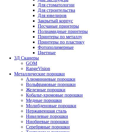
Для стоматологии
Для строительства
Для ювелиров
Закрытый корпус
Песчаные принтеры
Полиамидные принтеры
Принтеры по металлу
Принтеры по пластику
Фотополимерные
Цветные
3Д Сканеры
GOM
RangeVision
Металлические порошки
Алюминиевые порошки
Вольфрамовые порошки
Железные порошки
Кобальт-хромовые порошки
Медные порошки
Молибденовые порошки
Нержавеющая сталь
Никелевые порошки
Ниобиевые порошки
Серебряные порошки