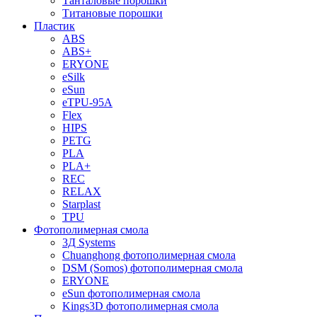
Танталовые порошки
Титановые порошки
Пластик
ABS
ABS+
ERYONE
eSilk
eSun
eTPU-95A
Flex
HIPS
PETG
PLA
PLA+
REC
RELAX
Starplast
TPU
Фотополимерная смола
3Д Systems
Chuanghong фотополимерная смола
DSM (Somos) фотополимерная смола
ERYONE
eSun фотополимерная смола
Kings3D фотополимерная смола