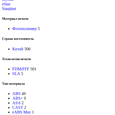
eSun
Starplast
Материал печати
Фотополимер
5
Страна изготовитель
Китай
506
Технология печати
FDM/FFF
501
SLA
5
Тип материала
ABS
49
ABS+
9
ASA
2
CAST
2
eABS Max
1