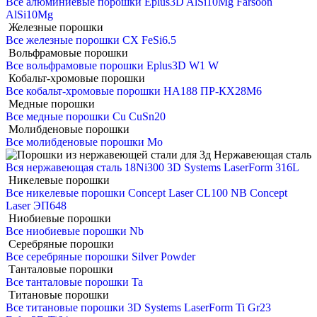
Все алюминиевые порошки
Eplus3D AlSi10Mg
Farsoon
AlSi10Mg
Железные порошки
Все железные порошки
CX
FeSi6.5
Вольфрамовые порошки
Все вольфрамовые порошки
Eplus3D W1
W
Кобальт-хромовые порошки
Все кобальт-хромовые порошки
HA188
ПР-КХ28М6
Медные порошки
Все медные порошки
Cu
CuSn20
Молибденовые порошки
Все молибденовые порошки
Mo
Нержавеющая сталь
Вся нержавеющая сталь
18Ni300
3D Systems LaserForm 316L
Никелевые порошки
Все никелевые порошки
Concept Laser CL100 NB
Concept
Laser ЭП648
Ниобиевые порошки
Все ниобиевые порошки
Nb
Серебряные порошки
Все серебряные порошки
Silver Powder
Танталовые порошки
Все танталовые порошки
Ta
Титановые порошки
Все титановые порошки
3D Systems LaserForm Ti Gr23