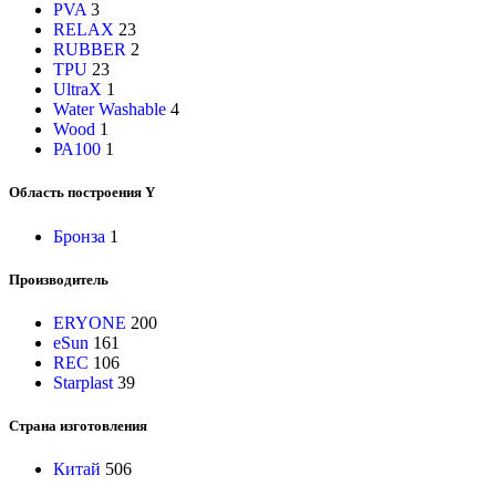
PVA
3
RELAX
23
RUBBER
2
TPU
23
UltraX
1
Water Washable
4
Wood
1
РА100
1
Область построения Y
Бронза
1
Производитель
ERYONE
200
eSun
161
REC
106
Starplast
39
Страна изготовления
Китай
506