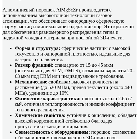
Алюминиевый порошок AlMgScZr производится с
использованием высокоточной технологии газовой
атомизации, что обеспечивает однородную сферическую
форму частиц и минимальное содержание пор. Это критично
для обеспечения равномерного распределения тепла и
надежной укладки материала при послойной 3D-печати.
Форма и структура:
сферические частицы с высокой
текучестью и однородной плотностью, идеальные для
лазерного сплавления.
Размер фракций:
стандартно от 15 до 45 мкм
(оптимально для SLM, DMLS), возможны варианты 20–
63 мкм под EBM или индивидуальные требования.
Механические свойства:
высокая прочность на
растяжение (до 520 МПа), предел текучести (около 440
МПа), удлинение до 10%.
Физические характеристики:
плотность около 2.65 г/
см³, отличная теплопроводность и низкий коэффициент
теплового расширения.
Химические свойства:
устойчив к окислению, обладает
высокой коррозионной стойкостью благодаря
присутствию скандия и циркония.
Совместимость с оборудованием:
порошок совместим
с большинством промышленных 3D-принтеров,