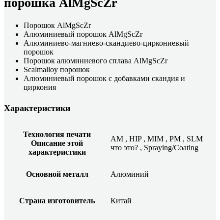
порошка AlMgScZr
Порошок AlMgScZr
Алюминиевый порошок AlMgScZr
Алюминиево-магниево-скандиево-циркониевый
порошок
Порошок алюминиевого сплава AlMgScZr
Scalmalloy порошок
Алюминиевый порошок с добавками скандия и
циркония
Характеристики
Технология печати
AM
,
HIP
,
MIM
,
PM
,
SLM
Описание этой
что это?
,
Spraying/Coating
характеристики
Основной металл
Алюминий
Страна изготовитель
Китай