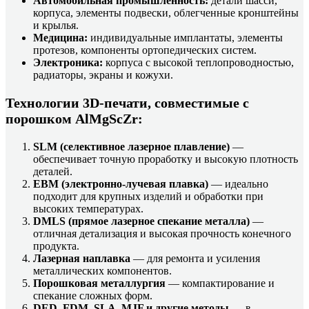
Автомобильная промышленность:
детали шасси,
корпуса, элементы подвески, облегченные кронштейны
и крылья.
Медицина:
индивидуальные имплантаты, элементы
протезов, компоненты ортопедических систем.
Электроника:
корпуса с высокой теплопроводностью,
радиаторы, экраны и кожухи.
Технологии 3D-печати, совместимые с
порошком AlMgScZr:
SLM (селективное лазерное плавление)
—
обеспечивает точную проработку и высокую плотность
деталей.
EBM (электронно-лучевая плавка)
— идеально
подходит для крупных изделий и обработки при
высоких температурах.
DMLS (прямое лазерное спекание металла)
—
отличная детализация и высокая прочность конечного
продукта.
Лазерная наплавка
— для ремонта и усиления
металлических компонентов.
Порошковая металлургия
— компактирование и
спекание сложных форм.
DED, FDM, SLA, MJF и другие методы
— в