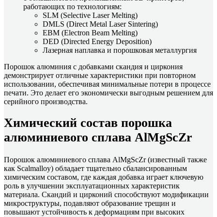
работающих по технологиям:
SLM (Selective Laser Melting)
DMLS (Direct Metal Laser Sintering)
EBM (Electron Beam Melting)
DED (Directed Energy Deposition)
Лазерная наплавка и порошковая металлургия
Порошок алюминия с добавками скандия и циркония
демонстрирует отличные характеристики при повторном
использовании, обеспечивая минимальные потери в процессе
печати. Это делает его экономически выгодным решением для
серийного производства.
Химический состав порошка
алюминиевого сплава AlMgScZr
Порошок алюминиевого сплава AlMgScZr (известный также
как Scalmalloy) обладает тщательно сбалансированным
химическим составом, где каждая добавка играет ключевую
роль в улучшении эксплуатационных характеристик
материала. Скандий и цирконий способствуют модификации
микроструктуры, подавляют образование трещин и
повышают устойчивость к деформациям при высоких