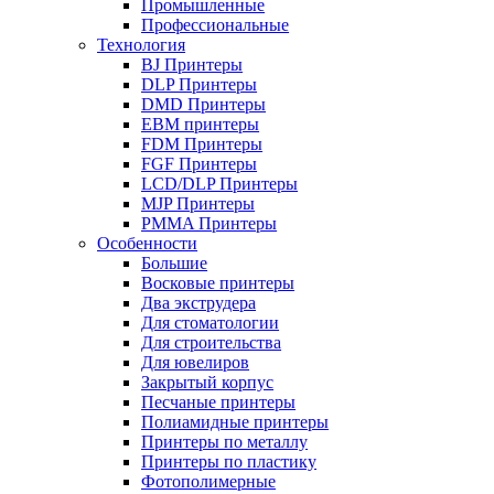
Промышленные
Профессиональные
Технология
BJ Принтеры
DLP Принтеры
DMD Принтеры
EBM принтеры
FDM Принтеры
FGF Принтеры
LCD/DLP Принтеры
MJP Принтеры
PMMA Принтеры
Особенности
Большие
Восковые принтеры
Два экструдера
Для стоматологии
Для строительства
Для ювелиров
Закрытый корпус
Песчаные принтеры
Полиамидные принтеры
Принтеры по металлу
Принтеры по пластику
Фотополимерные