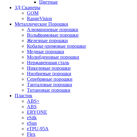
Цветные
3Д Сканеры
GOM
RangeVision
Металлические Порошки
Алюминиевые порошки
Вольфрамовые порошки
Железные порошки
Кобальт-хромовые порошки
Медные порошки
Молибденовые порошки
Нержавеющая сталь
Никелевые порошки
Ниобиевые порошки
Серебряные порошки
Танталовые порошки
Титановые порошки
Пластик
ABS+
ABS
ERYONE
eSilk
eSun
eTPU-95A
Flex