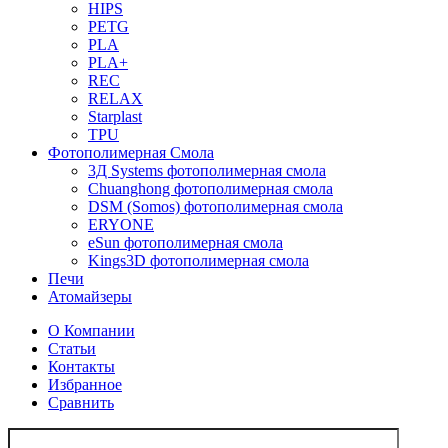
HIPS
PETG
PLA
PLA+
REC
RELAX
Starplast
TPU
Фотополимерная Смола
3Д Systems фотополимерная смола
Chuanghong фотополимерная смола
DSM (Somos) фотополимерная смола
ERYONE
eSun фотополимерная смола
Kings3D фотополимерная смола
Печи
Атомайзеры
О Компании
Статьи
Контакты
Избранное
Сравнить