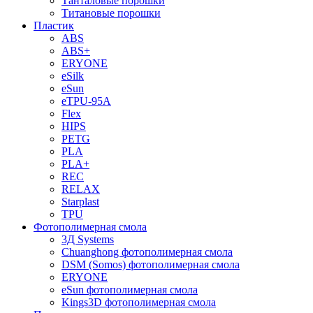
Танталовые порошки
Титановые порошки
Пластик
ABS
ABS+
ERYONE
eSilk
eSun
eTPU-95A
Flex
HIPS
PETG
PLA
PLA+
REC
RELAX
Starplast
TPU
Фотополимерная смола
3Д Systems
Chuanghong фотополимерная смола
DSM (Somos) фотополимерная смола
ERYONE
eSun фотополимерная смола
Kings3D фотополимерная смола