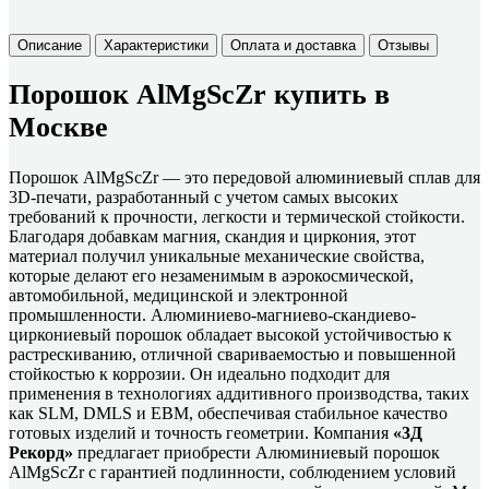
Описание
Характеристики
Оплата и доставка
Отзывы
Порошок AlMgScZr купить в
Москве
Порошок AlMgScZr — это передовой алюминиевый сплав для
3D-печати, разработанный с учетом самых высоких
требований к прочности, легкости и термической стойкости.
Благодаря добавкам магния, скандия и циркония, этот
материал получил уникальные механические свойства,
которые делают его незаменимым в аэрокосмической,
автомобильной, медицинской и электронной
промышленности. Алюминиево-магниево-скандиево-
циркониевый порошок обладает высокой устойчивостью к
растрескиванию, отличной свариваемостью и повышенной
стойкостью к коррозии. Он идеально подходит для
применения в технологиях аддитивного производства, таких
как SLM, DMLS и EBM, обеспечивая стабильное качество
готовых изделий и точность геометрии. Компания
«3Д
Рекорд»
предлагает приобрести Алюминиевый порошок
AlMgScZr с гарантией подлинности, соблюдением условий