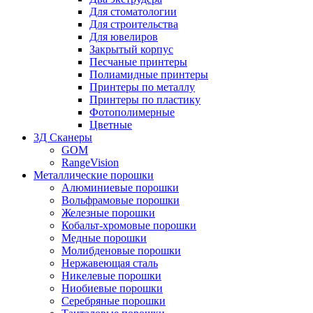
Для стоматологии
Для строительства
Для ювелиров
Закрытый корпус
Песчаные принтеры
Полиамидные принтеры
Принтеры по металлу
Принтеры по пластику
Фотополимерные
Цветные
3Д Сканеры
GOM
RangeVision
Металлические порошки
Алюминиевые порошки
Вольфрамовые порошки
Железные порошки
Кобальт-хромовые порошки
Медные порошки
Молибденовые порошки
Нержавеющая сталь
Никелевые порошки
Ниобиевые порошки
Серебряные порошки