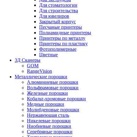
Для стоматологии
Для строительства
Для ювелиров
Закрытый корпус
Песчаные принтеры
Полиамидные принтеры
Принтеры по металлу
Принтеры по пластику
Фотополимерные
Цветные
3Д Сканеры
GOM
RangeVision
Металлические порошки
Алюминиевые порошки
Вольфрамовые порошки
Железные порошки
Кобальт-хромовые порошки
Медные порошки
Молибденовые порошки
Нержавеющая сталь
Никелевые порошки
Ниобиевые порошки
Серебряные порошки