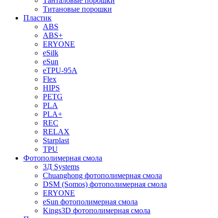
Танталовые порошки
Титановые порошки
Пластик
ABS
ABS+
ERYONE
eSilk
eSun
eTPU-95A
Flex
HIPS
PETG
PLA
PLA+
REC
RELAX
Starplast
TPU
Фотополимерная смола
3Д Systems
Chuanghong фотополимерная смола
DSM (Somos) фотополимерная смола
ERYONE
eSun фотополимерная смола
Kings3D фотополимерная смола