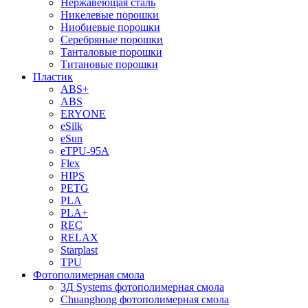
Нержавеющая сталь
Никелевые порошки
Ниобиевые порошки
Серебряные порошки
Танталовые порошки
Титановые порошки
Пластик
ABS+
ABS
ERYONE
eSilk
eSun
eTPU-95A
Flex
HIPS
PETG
PLA
PLA+
REC
RELAX
Starplast
TPU
Фотополимерная смола
3Д Systems фотополимерная смола
Chuanghong фотополимерная смола