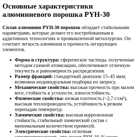
Основные характеристики
алюминиевого порошка PYH-30
Сплав алюминия PYH-30 порошок
обладает стабильными
параметрами, которые делают его востребованным в
аддитивных технологиях и промышленной металлургии. Он
сочетает легкость алюминия и прочность легирующих
элементов.
Форма и структура:
сферические частицы, полученные
методом газовой атомизации, обеспечивают отличную
текучесть и равномерность распределения.
Размер фракций:
стандартный диапазон 15–45 мкм;
возможна индивидуальная подборка по запросу.
Механические свойства:
высокая прочность при малом
весе, стойкость к усталости, износостойкость.
Физические свойства:
низкая плотность (~2,7 г/см³),
высокая теплопроводность, устойчивость к резким
перепадам температур.
Химические свойства:
высокая коррозионная
стойкость, стабильный химический состав с
минимальным количеством примесей.
Электрические свойства:
отличная
электропроводность, что делает
PYH-30 Al-сплав