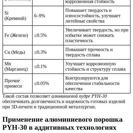
коррозионная стойкость
Повышает твердость и
Si
6–9%
износостойкость, улучшает
(Кремний)
литейные свойства
Увеличивает твердость, но при
Fe (Железо)
≤0.5%
избытке может снижать
пластичность
Повышает прочность и
Cu (Медь)
≤0.3%
твердость сплава
Mn
Улучшает коррозионную
≤0.1%
(Марганец)
стойкость и структуру сплава
Контролируются для
Прочие
≤0.05%
обеспечения стабильности
примеси
качества
Такой состав позволяет
алюминиевой пудре PYH-30
обеспечивать долговечность и надежность готовых изделий
при 3D-печати и традиционной металлургии.
Применение алюминиевого порошка
PYH-30 в аддитивных технологиях