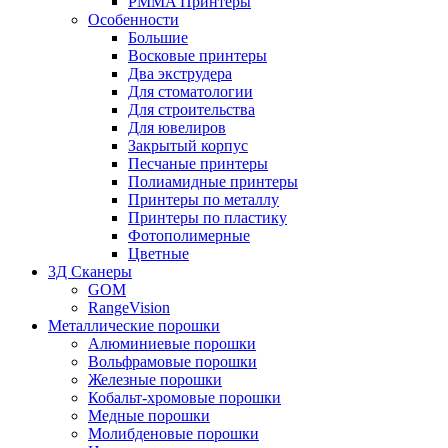
PMMA Принтеры
Особенности
Большие
Восковые принтеры
Два экструдера
Для стоматологии
Для строительства
Для ювелиров
Закрытый корпус
Песчаные принтеры
Полиамидные принтеры
Принтеры по металлу
Принтеры по пластику
Фотополимерные
Цветные
3Д Сканеры
GOM
RangeVision
Металлические порошки
Алюминиевые порошки
Вольфрамовые порошки
Железные порошки
Кобальт-хромовые порошки
Медные порошки
Молибденовые порошки