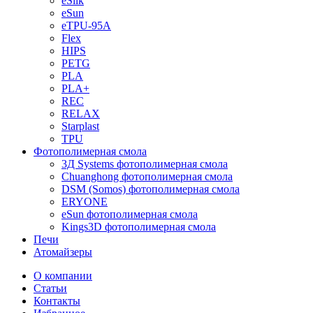
eSilk
eSun
eTPU-95A
Flex
HIPS
PETG
PLA
PLA+
REC
RELAX
Starplast
TPU
Фотополимерная смола
3Д Systems фотополимерная смола
Chuanghong фотополимерная смола
DSM (Somos) фотополимерная смола
ERYONE
eSun фотополимерная смола
Kings3D фотополимерная смола
Печи
Атомайзеры
О компании
Статьи
Контакты