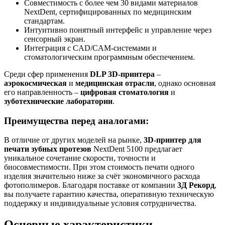
Совместимость с более чем 30 видами материалов
NextDent, сертифицированных по медицинским
стандартам.
Интуитивно понятный интерфейс и управление через
сенсорный экран.
Интеграция с CAD/CAM-системами и
стоматологическим программным обеспечением.
Среди сфер применения
DLP 3D-принтера
–
аэрокосмическая
и
медицинская отрасли
, однако основная
его направленность –
цифровая стоматология
и
зуботехнические лаборатории
.
Преимущества перед аналогами:
В отличие от других моделей на рынке,
3D-принтер для
печати зубных протезов
NextDent 5100 предлагает
уникальное сочетание скорости, точности и
биосовместимости. При этом стоимость печати одного
изделия значительно ниже за счёт экономичного расхода
фотополимеров. Благодаря поставке от компании
3Д Рекорд
,
вы получаете гарантию качества, оперативную техническую
поддержку и индивидуальные условия сотрудничества.
Основные характеристики