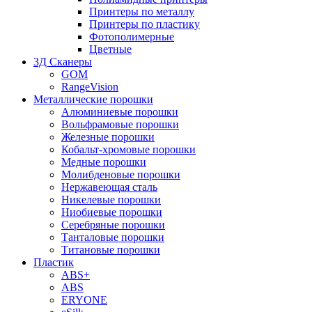
Принтеры по металлу
Принтеры по пластику
Фотополимерные
Цветные
3Д Сканеры
GOM
RangeVision
Металлические порошки
Алюминиевые порошки
Вольфрамовые порошки
Железные порошки
Кобальт-хромовые порошки
Медные порошки
Молибденовые порошки
Нержавеющая сталь
Никелевые порошки
Ниобиевые порошки
Серебряные порошки
Танталовые порошки
Титановые порошки
Пластик
ABS+
ABS
ERYONE