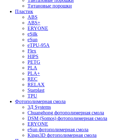
Танталовые порошки
Титановые порошки
Пластик
ABS
ABS+
ERYONE
eSilk
eSun
eTPU-95A
Flex
HIPS
PETG
PLA
PLA+
REC
RELAX
Starplast
TPU
Фотополимерная смола
3Д Systems
Chuanghong фотополимерная смола
DSM (Somos) фотополимерная смола
ERYONE
eSun фотополимерная смола
Kings3D фотополимерная смола