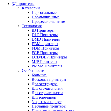
3Д принтеры
Категории
Персональные
Промышленные
Профессиональные
Технология
BJ Принтеры
DLP Принтеры
DMD Принтеры
EBM принтеры
FDM Принтеры
FGF Принтеры
LCD/DLP Принтеры
MJP Принтеры
PMMA Принтеры
Особенности
Большие
Восковые принтеры
Два экструдера
Для стоматологии
Для строительства
Для ювелиров
Закрытый корпус
Песчаные принтеры
Полиамидные принтеры