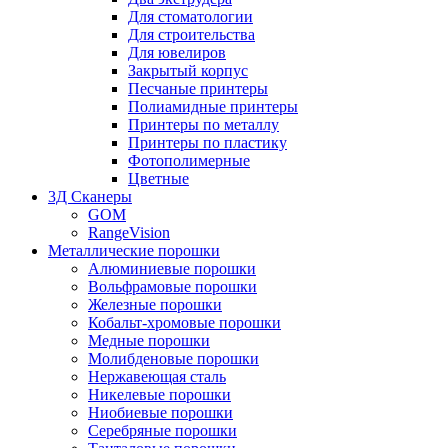
Для стоматологии
Для строительства
Для ювелиров
Закрытый корпус
Песчаные принтеры
Полиамидные принтеры
Принтеры по металлу
Принтеры по пластику
Фотополимерные
Цветные
3Д Сканеры
GOM
RangeVision
Металлические порошки
Алюминиевые порошки
Вольфрамовые порошки
Железные порошки
Кобальт-хромовые порошки
Медные порошки
Молибденовые порошки
Нержавеющая сталь
Никелевые порошки
Ниобиевые порошки
Серебряные порошки