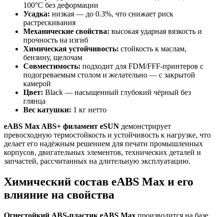
100°C без деформации
Усадка:
низкая — до 0.3%, что снижает риск
растрескивания
Механические свойства:
высокая ударная вязкость и
прочность на изгиб
Химическая устойчивость:
стойкость к маслам,
бензину, щелочам
Совместимость:
подходит для FDM/FFF-принтеров с
подогреваемым столом и желательно — с закрытой
камерой
Цвет:
Black — насыщенный глубокий чёрный без
глянца
Вес катушки:
1 кг нетто
eABS Max ABS+ филамент eSUN
демонстрирует
превосходную термостойкость и устойчивость к нагрузке, что
делает его надёжным решением для печати промышленных
корпусов, двигательных элементов, технических деталей и
запчастей, рассчитанных на длительную эксплуатацию.
Химический состав eABS Max и его
влияние на свойства
Огнестойкий ABS-пластик eABS Max
производится на базе