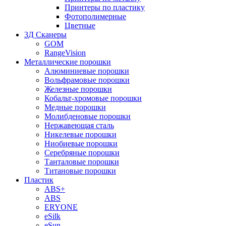
Принтеры по пластику
Фотополимерные
Цветные
3Д Сканеры
GOM
RangeVision
Металлические порошки
Алюминиевые порошки
Вольфрамовые порошки
Железные порошки
Кобальт-хромовые порошки
Медные порошки
Молибденовые порошки
Нержавеющая сталь
Никелевые порошки
Ниобиевые порошки
Серебряные порошки
Танталовые порошки
Титановые порошки
Пластик
ABS+
ABS
ERYONE
eSilk
eSun