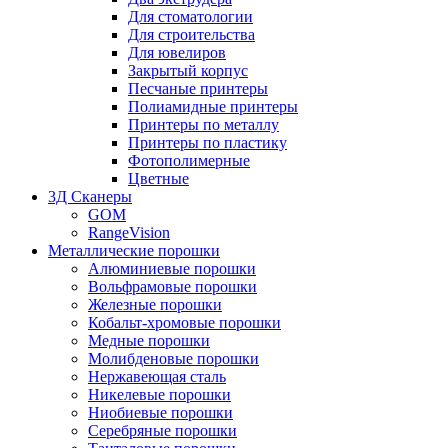
Для стоматологии
Для строительства
Для ювелиров
Закрытый корпус
Песчаные принтеры
Полиамидные принтеры
Принтеры по металлу
Принтеры по пластику
Фотополимерные
Цветные
3Д Сканеры
GOM
RangeVision
Металлические порошки
Алюминиевые порошки
Вольфрамовые порошки
Железные порошки
Кобальт-хромовые порошки
Медные порошки
Молибденовые порошки
Нержавеющая сталь
Никелевые порошки
Ниобиевые порошки
Серебряные порошки