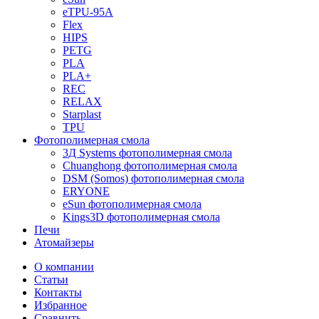
eTPU-95A
Flex
HIPS
PETG
PLA
PLA+
REC
RELAX
Starplast
TPU
Фотополимерная смола
3Д Systems фотополимерная смола
Chuanghong фотополимерная смола
DSM (Somos) фотополимерная смола
ERYONE
eSun фотополимерная смола
Kings3D фотополимерная смола
Печи
Атомайзеры
О компании
Статьи
Контакты
Избранное
Сравнить