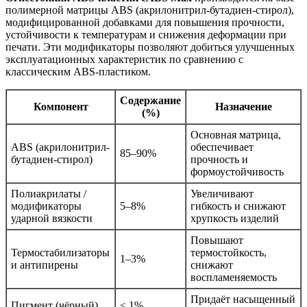
полимерной матрицы ABS (акрилонитрил-бутадиен-стирол),
модифицированной добавками для повышения прочности,
устойчивости к температурам и снижения деформации при
печати. Эти модификаторы позволяют добиться улучшенных
эксплуатационных характеристик по сравнению с
классическим ABS-пластиком.
Содержание
Компонент
Назначение
(%)
Основная матрица,
ABS (акрилонитрил-
обеспечивает
85–90%
бутадиен-стирол)
прочность и
формоустойчивость
Полиакрилаты /
Увеличивают
модификаторы
5–8%
гибкость и снижают
ударной вязкости
хрупкость изделий
Повышают
Термостабилизаторы
термостойкость,
1–3%
и антипирены
снижают
воспламеняемость
Придаёт насыщенный
Пигмент (чёрный)
≤ 1%