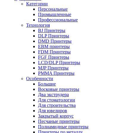
Категории
Персональные
Промышленные
Профессиональные
Технология
BJ Принтеры
DLP Принтеры
DMD Принтеры
EBM принтеры
FDM Принтеры
FGF Принтеры
LCD/DLP Принтеры
MJP Принтеры
PMMA Принтеры
Особенности
Большие
Восковые принтеры
Два экструдера
Для стоматологии
Для строительства
Для ювелиров
Закрытый корпус
Песчаные принтеры
Полиамидные принтеры
Принтеры по металлу