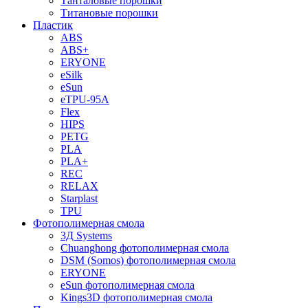
Танталовые порошки
Титановые порошки
Пластик
ABS
ABS+
ERYONE
eSilk
eSun
eTPU-95A
Flex
HIPS
PETG
PLA
PLA+
REC
RELAX
Starplast
TPU
Фотополимерная смола
3Д Systems
Chuanghong фотополимерная смола
DSM (Somos) фотополимерная смола
ERYONE
eSun фотополимерная смола
Kings3D фотополимерная смола