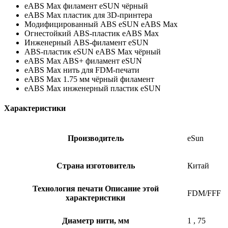
eABS Max филамент eSUN чёрный
eABS Max пластик для 3D-принтера
Модифицированный ABS eSUN eABS Max
Огнестойкий ABS-пластик eABS Max
Инженерный ABS-филамент eSUN
ABS-пластик eSUN eABS Max чёрный
eABS Max ABS+ филамент eSUN
eABS Max нить для FDM-печати
eABS Max 1.75 мм чёрный филамент
eABS Max инженерный пластик eSUN
Характеристики
Производитель
eSun
Страна изготовитель
Китай
Технология печати
Описание этой
FDM/FFF
характеристики
Диаметр нити, мм
1
,
75