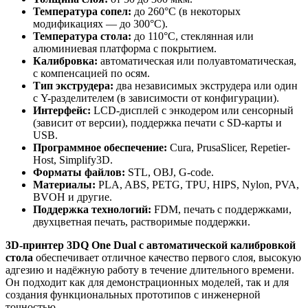
Температура сопел:
до 260°C (в некоторых
модификациях — до 300°C).
Температура стола:
до 110°C, стеклянная или
алюминиевая платформа с покрытием.
Калибровка:
автоматическая или полуавтоматическая,
с компенсацией по осям.
Тип экструдера:
два независимых экструдера или один
с Y-разделителем (в зависимости от конфигурации).
Интерфейс:
LCD-дисплей с энкодером или сенсорный
(зависит от версии), поддержка печати с SD-карты и
USB.
Программное обеспечение:
Cura, PrusaSlicer, Repetier-
Host, Simplify3D.
Форматы файлов:
STL, OBJ, G-code.
Материалы:
PLA, ABS, PETG, TPU, HIPS, Nylon, PVA,
BVOH и другие.
Поддержка технологий:
FDM, печать с поддержками,
двухцветная печать, растворимые поддержки.
3D-принтер 3DQ One Dual с автоматической калибровкой
стола
обеспечивает отличное качество первого слоя, высокую
адгезию и надёжную работу в течение длительного времени.
Он подходит как для демонстрационных моделей, так и для
создания функциональных прототипов с инженерной
точностью.