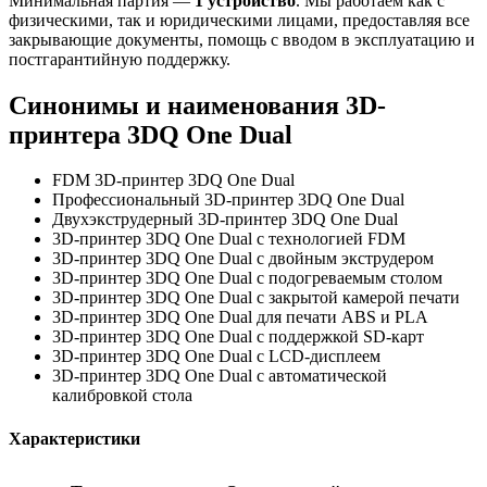
Минимальная партия —
1 устройство
. Мы работаем как с
физическими, так и юридическими лицами, предоставляя все
закрывающие документы, помощь с вводом в эксплуатацию и
постгарантийную поддержку.
Синонимы и наименования 3D-
принтера 3DQ One Dual
FDM 3D-принтер 3DQ One Dual
Профессиональный 3D-принтер 3DQ One Dual
Двухэкструдерный 3D-принтер 3DQ One Dual
3D-принтер 3DQ One Dual с технологией FDM
3D-принтер 3DQ One Dual с двойным экструдером
3D-принтер 3DQ One Dual с подогреваемым столом
3D-принтер 3DQ One Dual с закрытой камерой печати
3D-принтер 3DQ One Dual для печати ABS и PLA
3D-принтер 3DQ One Dual с поддержкой SD-карт
3D-принтер 3DQ One Dual с LCD-дисплеем
3D-принтер 3DQ One Dual с автоматической
калибровкой стола
Характеристики