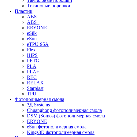
Танталовые порошки
Титановые порошки
Пластик
ABS
ABS+
ERYONE
eSilk
eSun
eTPU-95A
Flex
HIPS
PETG
PLA
PLA+
REC
RELAX
Starplast
TPU
Фотополимерная смола
3Д Systems
Chuanghong фотополимерная смола
DSM (Somos) фотополимерная смола
ERYONE
eSun фотополимерная смола
Kings3D фотополимерная смола