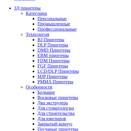
3Д принтеры
Категории
Персональные
Промышленные
Профессиональные
Технология
BJ Принтеры
DLP Принтеры
DMD Принтеры
EBM принтеры
FDM Принтеры
FGF Принтеры
LCD/DLP Принтеры
MJP Принтеры
PMMA Принтеры
Особенности
Большие
Восковые принтеры
Два экструдера
Для стоматологии
Для строительства
Для ювелиров
Закрытый корпус
Песчаные принтеры