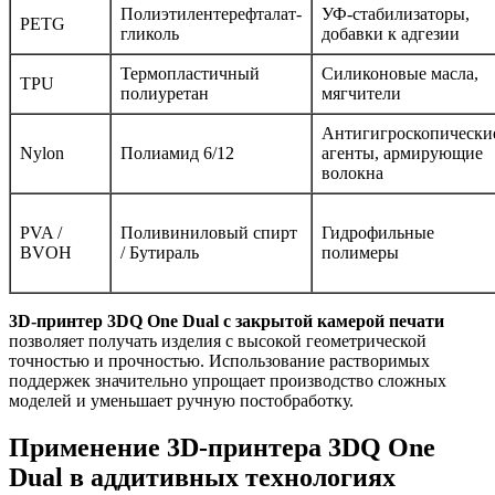
Полиэтилентерефталат-
УФ-стабилизаторы,
PETG
гликоль
добавки к адгезии
Термопластичный
Силиконовые масла,
TPU
полиуретан
мягчители
Антигигроскопически
Nylon
Полиамид 6/12
агенты, армирующие
волокна
PVA /
Поливиниловый спирт
Гидрофильные
BVOH
/ Бутираль
полимеры
3D-принтер 3DQ One Dual с закрытой камерой печати
позволяет получать изделия с высокой геометрической
точностью и прочностью. Использование растворимых
поддержек значительно упрощает производство сложных
моделей и уменьшает ручную постобработку.
Применение 3D-принтера 3DQ One
Dual в аддитивных технологиях