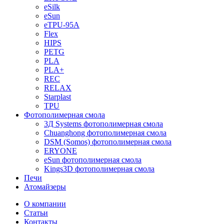
eSilk
eSun
eTPU-95A
Flex
HIPS
PETG
PLA
PLA+
REC
RELAX
Starplast
TPU
Фотополимерная смола
3Д Systems фотополимерная смола
Chuanghong фотополимерная смола
DSM (Somos) фотополимерная смола
ERYONE
eSun фотополимерная смола
Kings3D фотополимерная смола
Печи
Атомайзеры
О компании
Статьи
Контакты