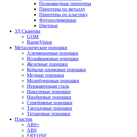
Полиамидные принтеры
Принтеры по металлу
Принтеры по пластику
Фотополимерные
Цветные
3Д Сканеры
GOM
RangeVision
Металлические порошки
Алюминиевые порошки
Вольфрамовые порошки
Железные порошки
Кобальт-хромовые порошки
Медные порошки
Молибденовые порошки
Нержавеющая сталь
Никелевые порошки
Ниобиевые порошки
Серебряные порошки
Танталовые порошки
Титановые порошки
Пластик
ABS+
ABS
ERYONE