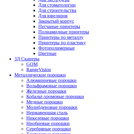
Для стоматологии
Для строительства
Для ювелиров
Закрытый корпус
Песчаные принтеры
Полиамидные принтеры
Принтеры по металлу
Принтеры по пластику
Фотополимерные
Цветные
3Д Сканеры
GOM
RangeVision
Металлические порошки
Алюминиевые порошки
Вольфрамовые порошки
Железные порошки
Кобальт-хромовые порошки
Медные порошки
Молибденовые порошки
Нержавеющая сталь
Никелевые порошки
Ниобиевые порошки
Серебряные порошки