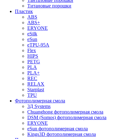
Танталовые порошки
Титановые порошки
Пластик
ABS
ABS+
ERYONE
eSilk
eSun
eTPU-95A
Flex
HIPS
PETG
PLA
PLA+
REC
RELAX
Starplast
TPU
Фотополимерная смола
3Д Systems
Chuanghong фотополимерная смола
DSM (Somos) фотополимерная смола
ERYONE
eSun фотополимерная смола
Kings3D фотополимерная смола