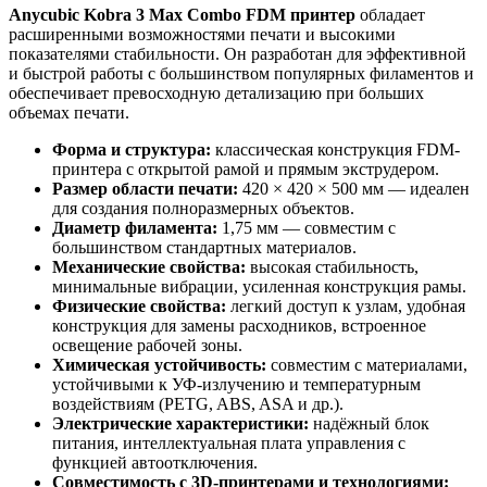
Anycubic Kobra 3 Max Combo FDM принтер
обладает
расширенными возможностями печати и высокими
показателями стабильности. Он разработан для эффективной
и быстрой работы с большинством популярных филаментов и
обеспечивает превосходную детализацию при больших
объемах печати.
Форма и структура:
классическая конструкция FDM-
принтера с открытой рамой и прямым экструдером.
Размер области печати:
420 × 420 × 500 мм — идеален
для создания полноразмерных объектов.
Диаметр филамента:
1,75 мм — совместим с
большинством стандартных материалов.
Механические свойства:
высокая стабильность,
минимальные вибрации, усиленная конструкция рамы.
Физические свойства:
легкий доступ к узлам, удобная
конструкция для замены расходников, встроенное
освещение рабочей зоны.
Химическая устойчивость:
совместим с материалами,
устойчивыми к УФ-излучению и температурным
воздействиям (PETG, ABS, ASA и др.).
Электрические характеристики:
надёжный блок
питания, интеллектуальная плата управления с
функцией автоотключения.
Совместимость с 3D-принтерами и технологиями: