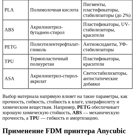
Пигменты,
PLA
Полимолочная кислота
пластификаторы,
стабилизаторы (до 2%)
Пластификаторы, UV-
Акрилонитрил-
ABS
стабилизаторы,
бутадиен-стирол
красители
Полиэтилентерефталат-
Антиоксиданты, УФ-
PETG
гликоль
стабилизаторы
Термопластичный
Пластификаторы,
TPU
полиуретан
красители
Светостабилизаторы,
Акрилонитрил-стирол-
ASA
антистатические
акрилат
добавки
Выбор материала напрямую влияет на такие параметры, как
прочность, гибкость, стойкость к влаге, ультрафиолету и
химическим веществам. Например,
PETG
обеспечивает
хорошую химическую стойкость,
ABS
— механическую
прочность, а
TPU
— гибкость и амортизацию.
Применение FDM принтера Anycubic