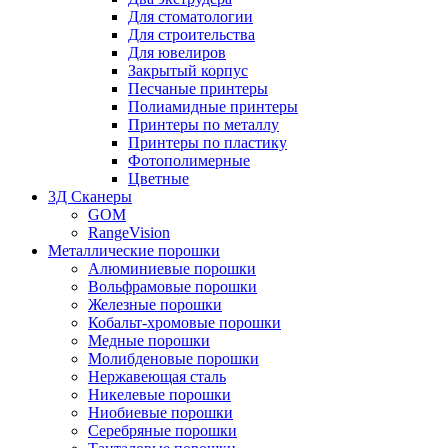
Для стоматологии
Для строительства
Для ювелиров
Закрытый корпус
Песчаные принтеры
Полиамидные принтеры
Принтеры по металлу
Принтеры по пластику
Фотополимерные
Цветные
3Д Сканеры
GOM
RangeVision
Металлические порошки
Алюминиевые порошки
Вольфрамовые порошки
Железные порошки
Кобальт-хромовые порошки
Медные порошки
Молибденовые порошки
Нержавеющая сталь
Никелевые порошки
Ниобиевые порошки
Серебряные порошки