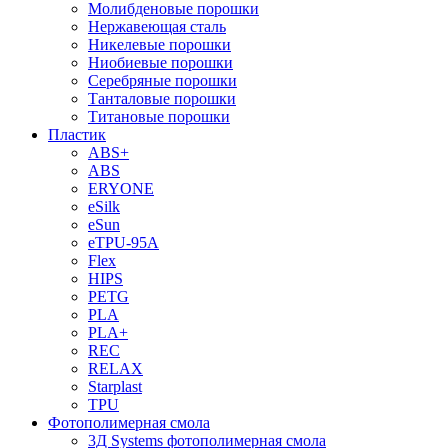
Молибденовые порошки
Нержавеющая сталь
Никелевые порошки
Ниобиевые порошки
Серебряные порошки
Танталовые порошки
Титановые порошки
Пластик
ABS+
ABS
ERYONE
eSilk
eSun
eTPU-95A
Flex
HIPS
PETG
PLA
PLA+
REC
RELAX
Starplast
TPU
Фотополимерная смола
3Д Systems фотополимерная смола