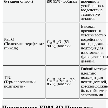
бутадиен-стирол)
(90-95%), добавки
прочных и
устойчивых к
воздействию
температур
деталей.
Высокая
прочность и
устойчивость к
PETG
воздействию
C₁₀H₁₂O₄ (85-
(Полиэтилентерефталат
влаги, идеально
90%), добавки
гликоль)
подходит для
изготовления
функциональны
деталей.
Гибкий материа
идеально
TPU
подходит для
C₁₁H₁₆N₂O₁₁ (80-
(Термопластичный
печати деталей,
85%), добавки
полиуретан)
которые должн
быть гибкими и
эластичными.
Применение FDM 3D Принтера