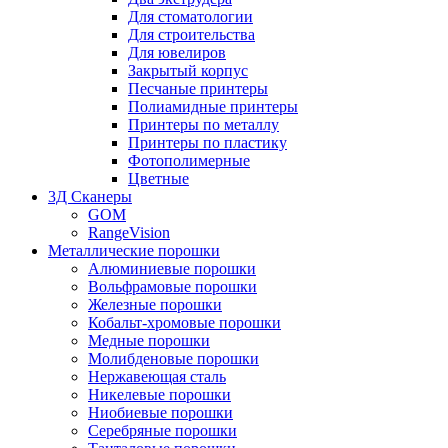
Для стоматологии
Для строительства
Для ювелиров
Закрытый корпус
Песчаные принтеры
Полиамидные принтеры
Принтеры по металлу
Принтеры по пластику
Фотополимерные
Цветные
3Д Сканеры
GOM
RangeVision
Металлические порошки
Алюминиевые порошки
Вольфрамовые порошки
Железные порошки
Кобальт-хромовые порошки
Медные порошки
Молибденовые порошки
Нержавеющая сталь
Никелевые порошки
Ниобиевые порошки
Серебряные порошки