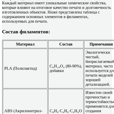
Каждый материал имеет уникальные химические свойства,
которые влияют на итоговое качество печати и долговечность
изготовленных объектов. Ниже представлена таблица с
содержанием основных элементов в филаментах,
используемых для печати.
Состав филаментов:
Материал
Состав
Примечания
Экологически
чистый,
биораслагаемы
C₆H₁₀O₄ (80-90%),
материал, часто
PLA (Полилактид)
добавки
используется дл
печати моделей 
хорошей
детализацией.
Известен своей
прочностью и
термостойкость
применяется дл
ABS (Акрилонитрил-
C₈H₈·C₄H₆·C₄H₆O
создания