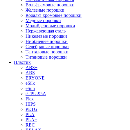
Вольфрамовые порошки
Железные порошки
Кобальт-хромовые порошки
Медные порошки
Молибденовые порошки
Нержавеющая сталь
Никелевые порошки
Ниобиевые порошки
Серебряные порошки
Танталовые порошки
Титановые порошки
Пластик
ABS+
ABS
ERYONE
eSilk
eSun
eTPU-95A
Flex
HIPS
PETG
PLA
PLA+
REC