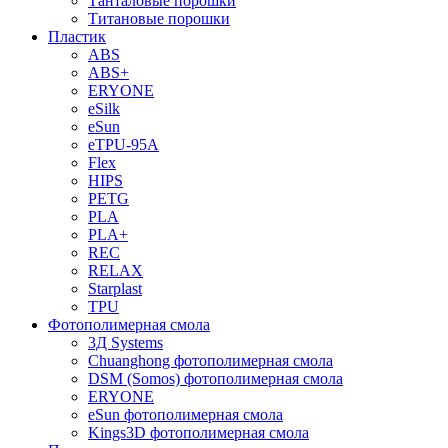
Танталовые порошки
Титановые порошки
Пластик
ABS
ABS+
ERYONE
eSilk
eSun
eTPU-95A
Flex
HIPS
PETG
PLA
PLA+
REC
RELAX
Starplast
TPU
Фотополимерная смола
3Д Systems
Chuanghong фотополимерная смола
DSM (Somos) фотополимерная смола
ERYONE
eSun фотополимерная смола
Kings3D фотополимерная смола