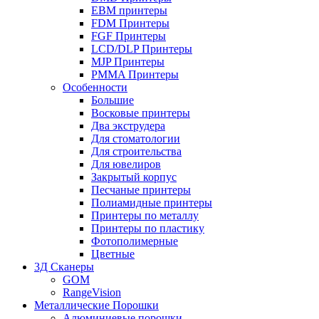
EBM принтеры
FDM Принтеры
FGF Принтеры
LCD/DLP Принтеры
MJP Принтеры
PMMA Принтеры
Особенности
Большие
Восковые принтеры
Два экструдера
Для стоматологии
Для строительства
Для ювелиров
Закрытый корпус
Песчаные принтеры
Полиамидные принтеры
Принтеры по металлу
Принтеры по пластику
Фотополимерные
Цветные
3Д Сканеры
GOM
RangeVision
Металлические Порошки
Алюминиевые порошки