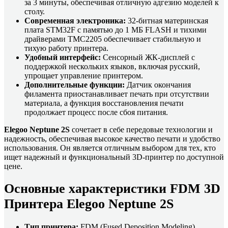
за 3 минуты, обеспечивая отличную адгезию моделей к
столу.
Современная электроника:
32-битная материнская
плата STM32F с памятью до 1 МБ FLASH и тихими
драйверами TMC2205 обеспечивает стабильную и
тихую работу принтера.
Удобный интерфейс:
Сенсорный ЖК-дисплей с
поддержкой нескольких языков, включая русский,
упрощает управление принтером.
Дополнительные функции:
Датчик окончания
филамента приостанавливает печать при отсутствии
материала, а функция восстановления печати
продолжает процесс после сбоя питания.
Elegoo Neptune 2S
сочетает в себе передовые технологии и
надежность, обеспечивая высокое качество печати и удобство
использования. Он является отличным выбором для тех, кто
ищет надежный и функциональный 3D-принтер по доступной
цене.
Основные характеристики FDM 3D
Принтера Elegoo Neptune 2S
Тип принтера:
FDM (Fused Deposition Modeling)