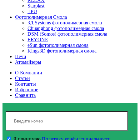
RELAX
Starplast
TPU
Фотополимерная Смола
3Д Systems фотополимерная смола
Chuanghong фотополимерная смола
DSM (Somos) фотополимерная смола
ERYONE
eSun фотополимерная смола
Kings3D фотополимерная смола
Печи
Атомайзеры
О Компании
Статьи
Контакты
Избранное
Сравнить
Я принимаю
Политику конфиденциальности