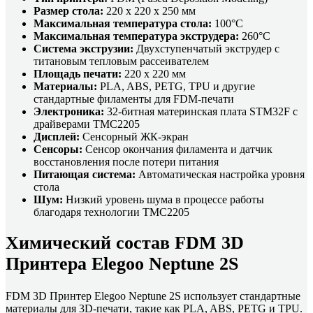
Размер стола:
220 x 220 x 250 мм
Максимальная температура стола:
100°C
Максимальная температура экструдера:
260°C
Система экструзии:
Двухступенчатый экструдер с
титановым тепловым рассеивателем
Площадь печати:
220 x 220 мм
Материалы:
PLA, ABS, PETG, TPU и другие
стандартные филаменты для FDM-печати
Электроника:
32-битная материнская плата STM32F с
драйверами TMC2205
Дисплей:
Сенсорный ЖК-экран
Сенсоры:
Сенсор окончания филамента и датчик
восстановления после потери питания
Питающая система:
Автоматическая настройка уровня
стола
Шум:
Низкий уровень шума в процессе работы
благодаря технологии TMC2205
Химический состав FDM 3D
Принтера Elegoo Neptune 2S
FDM 3D Принтер Elegoo Neptune 2S использует стандартные
материалы для 3D-печати, такие как PLA, ABS, PETG и TPU.