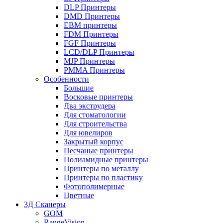
DLP Принтеры
DMD Принтеры
EBM принтеры
FDM Принтеры
FGF Принтеры
LCD/DLP Принтеры
MJP Принтеры
PMMA Принтеры
Особенности
Большие
Восковые принтеры
Два экструдера
Для стоматологии
Для строительства
Для ювелиров
Закрытый корпус
Песчаные принтеры
Полиамидные принтеры
Принтеры по металлу
Принтеры по пластику
Фотополимерные
Цветные
3Д Сканеры
GOM
RangeVision