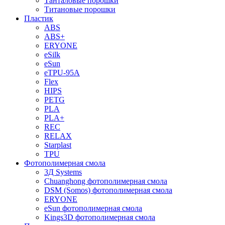
Танталовые порошки
Титановые порошки
Пластик
ABS
ABS+
ERYONE
eSilk
eSun
eTPU-95A
Flex
HIPS
PETG
PLA
PLA+
REC
RELAX
Starplast
TPU
Фотополимерная смола
3Д Systems
Chuanghong фотополимерная смола
DSM (Somos) фотополимерная смола
ERYONE
eSun фотополимерная смола
Kings3D фотополимерная смола