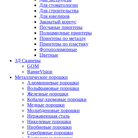
Для стоматологии
Для строительства
Для ювелиров
Закрытый корпус
Песчаные принтеры
Полиамидные принтеры
Принтеры по металлу
Принтеры по пластику
Фотополимерные
Цветные
3Д Сканеры
GOM
RangeVision
Металлические порошки
Алюминиевые порошки
Вольфрамовые порошки
Железные порошки
Кобальт-хромовые порошки
Медные порошки
Молибденовые порошки
Нержавеющая сталь
Никелевые порошки
Ниобиевые порошки
Серебряные порошки