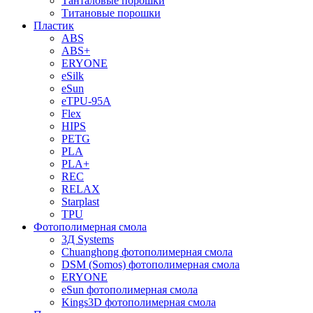
Танталовые порошки
Титановые порошки
Пластик
ABS
ABS+
ERYONE
eSilk
eSun
eTPU-95A
Flex
HIPS
PETG
PLA
PLA+
REC
RELAX
Starplast
TPU
Фотополимерная смола
3Д Systems
Chuanghong фотополимерная смола
DSM (Somos) фотополимерная смола
ERYONE
eSun фотополимерная смола
Kings3D фотополимерная смола