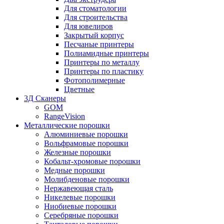
Для стоматологии
Для строительства
Для ювелиров
Закрытый корпус
Песчаные принтеры
Полиамидные принтеры
Принтеры по металлу
Принтеры по пластику
Фотополимерные
Цветные
3Д Сканеры
GOM
RangeVision
Металлические порошки
Алюминиевые порошки
Вольфрамовые порошки
Железные порошки
Кобальт-хромовые порошки
Медные порошки
Молибденовые порошки
Нержавеющая сталь
Никелевые порошки
Ниобиевые порошки
Серебряные порошки