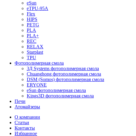
eSun
eTPU-95A
Flex
HIPS
PETG
PLA
PLA+
REC
RELAX
Starplast
TPU
Фотополимерная смола
3Д Systems фотополимерная смола
Chuanghong фотополимерная смола
DSM (Somos) фотополимерная смола
ERYONE
eSun фотополимерная смола
Kings3D фотополимерная смола
Печи
Атомайзеры
О компании
Статьи
Контакты
Избранное