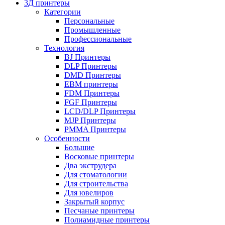
3Д принтеры
Категории
Персональные
Промышленные
Профессиональные
Технология
BJ Принтеры
DLP Принтеры
DMD Принтеры
EBM принтеры
FDM Принтеры
FGF Принтеры
LCD/DLP Принтеры
MJP Принтеры
PMMA Принтеры
Особенности
Большие
Восковые принтеры
Два экструдера
Для стоматологии
Для строительства
Для ювелиров
Закрытый корпус
Песчаные принтеры
Полиамидные принтеры