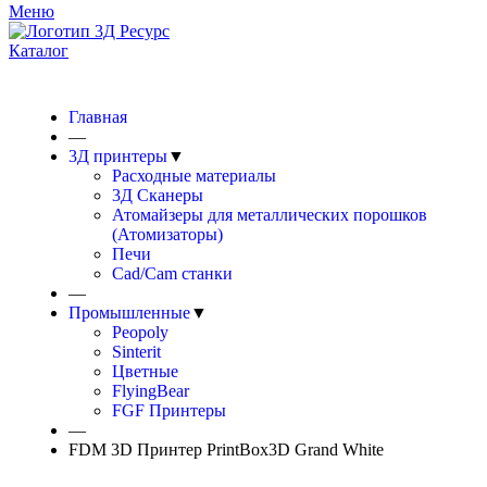
Меню
Каталог
Доставка в любой регион РФ от 2 суток
Главная
—
3Д принтеры
▼
Расходные материалы
3Д Сканеры
Атомайзеры для металлических порошков
(Атомизаторы)
Печи
Cad/Cam станки
—
Промышленные
▼
Peopoly
Sinterit
Цветные
FlyingBear
FGF Принтеры
—
FDM 3D Принтер PrintBox3D Grand White