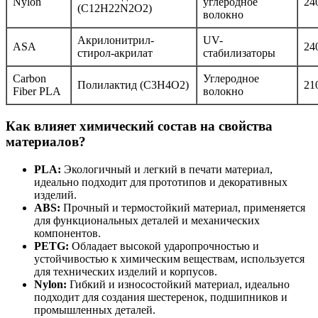
Nylon
углеродное
24
(C12H22N2O2)
волокно
Акрилонитрил-
UV-
ASA
24
стирол-акрилат
стабилизаторы
Carbon
Углеродное
Полилактид (C3H4O2)
21
Fiber PLA
волокно
Как влияет химический состав на свойства
материалов?
PLA:
Экологичный и легкий в печати материал,
идеально подходит для прототипов и декоративных
изделий.
ABS:
Прочный и термостойкий материал, применяется
для функциональных деталей и механических
компонентов.
PETG:
Обладает высокой ударопрочностью и
устойчивостью к химическим веществам, используется
для технических изделий и корпусов.
Nylon:
Гибкий и износостойкий материал, идеально
подходит для создания шестеренок, подшипников и
промышленных деталей.