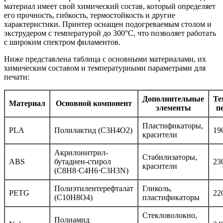
материал имеет свой химический состав, который определяет
его прочность, гибкость, термостойкость и другие
характеристики. Принтер оснащен подогреваемым столом и
экструдером с температурой до 300°C, что позволяет работать
с широким спектром филаментов.
Ниже представлена таблица с основными материалами, их
химическим составом и температурными параметрами для
печати:
Дополнительные
Те
Материал
Основной компонент
элементы
п
Пластификаторы,
PLA
Полилактид (C3H4O2)
19
красители
Акрилонитрил-
Стабилизаторы,
ABS
бутадиен-стирол
23
красители
(C8H8·C4H6·C3H3N)
Полиэтилентерефталат
Гликоль,
PETG
22
(C10H8O4)
пластификаторы
Стекловолокно,
Полиамид