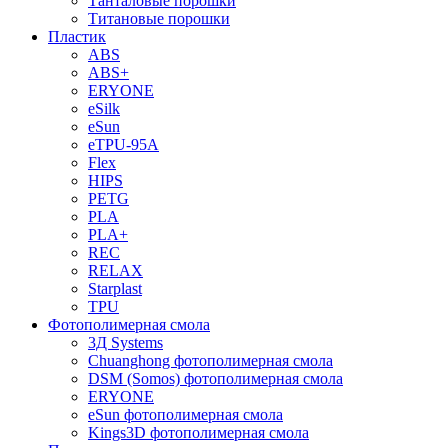
Танталовые порошки
Титановые порошки
Пластик
ABS
ABS+
ERYONE
eSilk
eSun
eTPU-95A
Flex
HIPS
PETG
PLA
PLA+
REC
RELAX
Starplast
TPU
Фотополимерная смола
3Д Systems
Chuanghong фотополимерная смола
DSM (Somos) фотополимерная смола
ERYONE
eSun фотополимерная смола
Kings3D фотополимерная смола