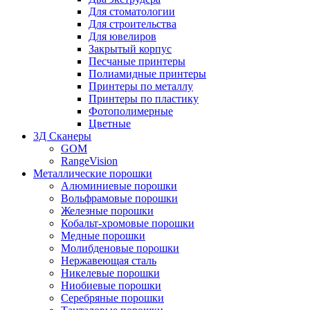
Для стоматологии
Для строительства
Для ювелиров
Закрытый корпус
Песчаные принтеры
Полиамидные принтеры
Принтеры по металлу
Принтеры по пластику
Фотополимерные
Цветные
3Д Сканеры
GOM
RangeVision
Металлические порошки
Алюминиевые порошки
Вольфрамовые порошки
Железные порошки
Кобальт-хромовые порошки
Медные порошки
Молибденовые порошки
Нержавеющая сталь
Никелевые порошки
Ниобиевые порошки
Серебряные порошки