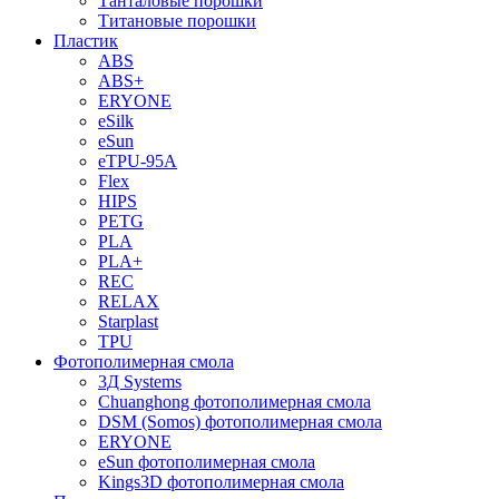
Танталовые порошки
Титановые порошки
Пластик
ABS
ABS+
ERYONE
eSilk
eSun
eTPU-95A
Flex
HIPS
PETG
PLA
PLA+
REC
RELAX
Starplast
TPU
Фотополимерная смола
3Д Systems
Chuanghong фотополимерная смола
DSM (Somos) фотополимерная смола
ERYONE
eSun фотополимерная смола
Kings3D фотополимерная смола