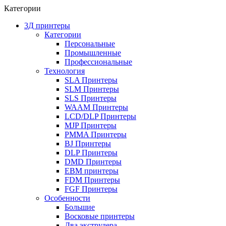
Категории
3Д принтеры
Категории
Персональные
Промышленные
Профессиональные
Технология
SLA Принтеры
SLM Принтеры
SLS Принтеры
WAAM Принтеры
LCD/DLP Принтеры
MJP Принтеры
PMMA Принтеры
BJ Принтеры
DLP Принтеры
DMD Принтеры
EBM принтеры
FDM Принтеры
FGF Принтеры
Особенности
Большие
Восковые принтеры
Два экструдера