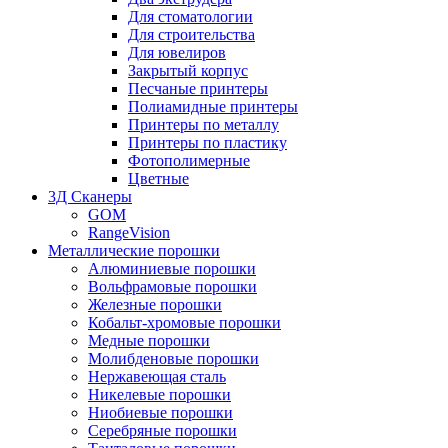
Для стоматологии
Для строительства
Для ювелиров
Закрытый корпус
Песчаные принтеры
Полиамидные принтеры
Принтеры по металлу
Принтеры по пластику
Фотополимерные
Цветные
3Д Сканеры
GOM
RangeVision
Металлические порошки
Алюминиевые порошки
Вольфрамовые порошки
Железные порошки
Кобальт-хромовые порошки
Медные порошки
Молибденовые порошки
Нержавеющая сталь
Никелевые порошки
Ниобиевые порошки
Серебряные порошки