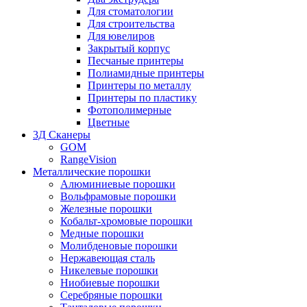
Для стоматологии
Для строительства
Для ювелиров
Закрытый корпус
Песчаные принтеры
Полиамидные принтеры
Принтеры по металлу
Принтеры по пластику
Фотополимерные
Цветные
3Д Сканеры
GOM
RangeVision
Металлические порошки
Алюминиевые порошки
Вольфрамовые порошки
Железные порошки
Кобальт-хромовые порошки
Медные порошки
Молибденовые порошки
Нержавеющая сталь
Никелевые порошки
Ниобиевые порошки
Серебряные порошки