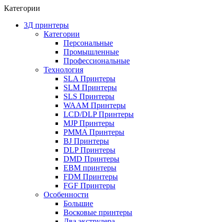
Категории
3Д принтеры
Категории
Персональные
Промышленные
Профессиональные
Технология
SLA Принтеры
SLM Принтеры
SLS Принтеры
WAAM Принтеры
LCD/DLP Принтеры
MJP Принтеры
PMMA Принтеры
BJ Принтеры
DLP Принтеры
DMD Принтеры
EBM принтеры
FDM Принтеры
FGF Принтеры
Особенности
Большие
Восковые принтеры
Два экструдера