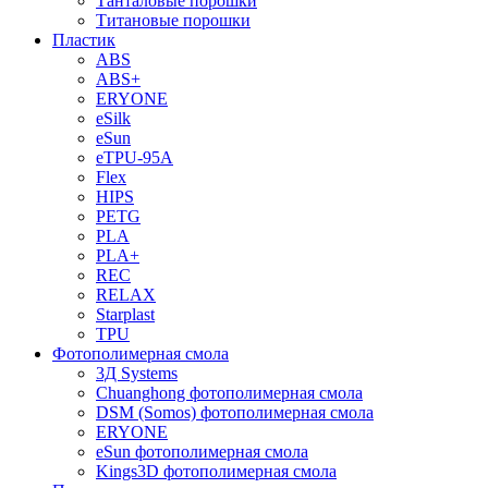
Танталовые порошки
Титановые порошки
Пластик
ABS
ABS+
ERYONE
eSilk
eSun
eTPU-95A
Flex
HIPS
PETG
PLA
PLA+
REC
RELAX
Starplast
TPU
Фотополимерная смола
3Д Systems
Chuanghong фотополимерная смола
DSM (Somos) фотополимерная смола
ERYONE
eSun фотополимерная смола
Kings3D фотополимерная смола