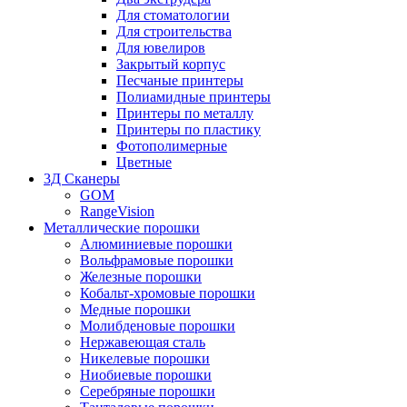
Для стоматологии
Для строительства
Для ювелиров
Закрытый корпус
Песчаные принтеры
Полиамидные принтеры
Принтеры по металлу
Принтеры по пластику
Фотополимерные
Цветные
3Д Сканеры
GOM
RangeVision
Металлические порошки
Алюминиевые порошки
Вольфрамовые порошки
Железные порошки
Кобальт-хромовые порошки
Медные порошки
Молибденовые порошки
Нержавеющая сталь
Никелевые порошки
Ниобиевые порошки
Серебряные порошки