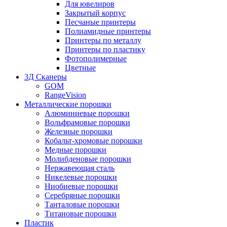
Для ювелиров
Закрытый корпус
Песчаные принтеры
Полиамидные принтеры
Принтеры по металлу
Принтеры по пластику
Фотополимерные
Цветные
3Д Сканеры
GOM
RangeVision
Металлические порошки
Алюминиевые порошки
Вольфрамовые порошки
Железные порошки
Кобальт-хромовые порошки
Медные порошки
Молибденовые порошки
Нержавеющая сталь
Никелевые порошки
Ниобиевые порошки
Серебряные порошки
Танталовые порошки
Титановые порошки
Пластик