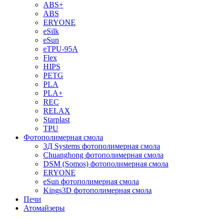
ABS+
ABS
ERYONE
eSilk
eSun
eTPU-95A
Flex
HIPS
PETG
PLA
PLA+
REC
RELAX
Starplast
TPU
Фотополимерная смола
3Д Systems фотополимерная смола
Chuanghong фотополимерная смола
DSM (Somos) фотополимерная смола
ERYONE
eSun фотополимерная смола
Kings3D фотополимерная смола
Печи
Атомайзеры