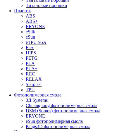
Танталовые порошки
Титановые порошки
Пластик
ABS
ABS+
ERYONE
eSilk
eSun
eTPU-95A
Flex
HIPS
PETG
PLA
PLA+
REC
RELAX
Starplast
TPU
Фотополимерная смола
3Д Systems
Chuanghong фотополимерная смола
DSM (Somos) фотополимерная смола
ERYONE
eSun фотополимерная смола
Kings3D фотополимерная смола