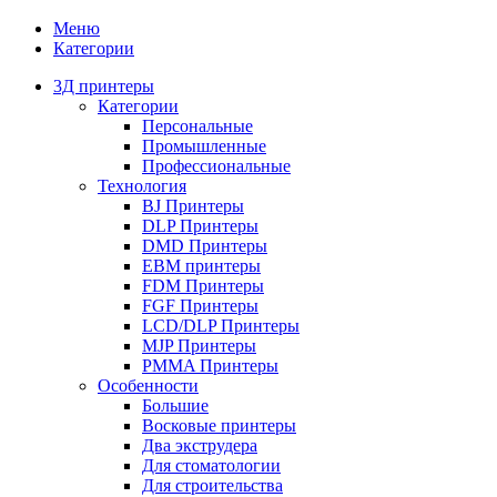
Меню
Категории
3Д принтеры
Категории
Персональные
Промышленные
Профессиональные
Технология
BJ Принтеры
DLP Принтеры
DMD Принтеры
EBM принтеры
FDM Принтеры
FGF Принтеры
LCD/DLP Принтеры
MJP Принтеры
PMMA Принтеры
Особенности
Большие
Восковые принтеры
Два экструдера
Для стоматологии
Для строительства