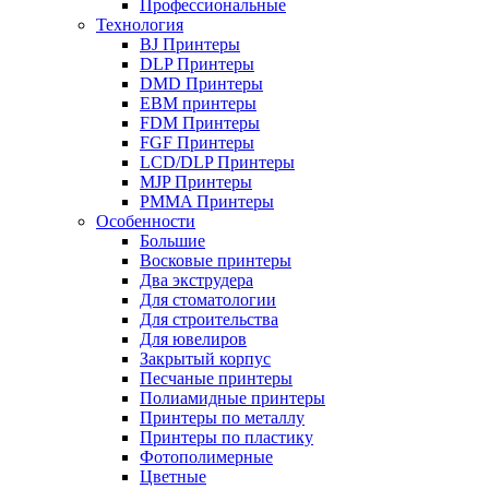
Профессиональные
Технология
BJ Принтеры
DLP Принтеры
DMD Принтеры
EBM принтеры
FDM Принтеры
FGF Принтеры
LCD/DLP Принтеры
MJP Принтеры
PMMA Принтеры
Особенности
Большие
Восковые принтеры
Два экструдера
Для стоматологии
Для строительства
Для ювелиров
Закрытый корпус
Песчаные принтеры
Полиамидные принтеры
Принтеры по металлу
Принтеры по пластику
Фотополимерные
Цветные