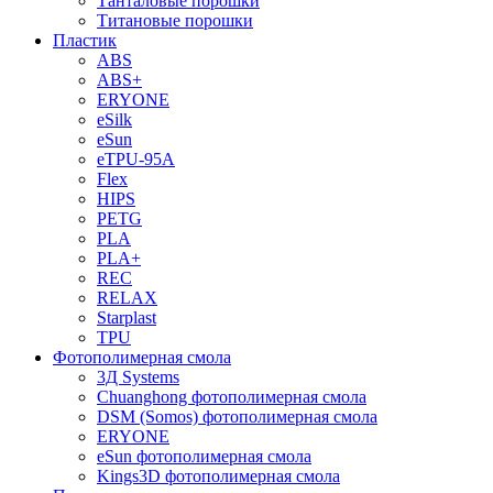
Танталовые порошки
Титановые порошки
Пластик
ABS
ABS+
ERYONE
eSilk
eSun
eTPU-95A
Flex
HIPS
PETG
PLA
PLA+
REC
RELAX
Starplast
TPU
Фотополимерная смола
3Д Systems
Chuanghong фотополимерная смола
DSM (Somos) фотополимерная смола
ERYONE
eSun фотополимерная смола
Kings3D фотополимерная смола