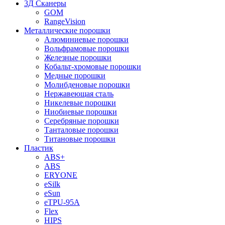
3Д Сканеры
GOM
RangeVision
Металлические порошки
Алюминиевые порошки
Вольфрамовые порошки
Железные порошки
Кобальт-хромовые порошки
Медные порошки
Молибденовые порошки
Нержавеющая сталь
Никелевые порошки
Ниобиевые порошки
Серебряные порошки
Танталовые порошки
Титановые порошки
Пластик
ABS+
ABS
ERYONE
eSilk
eSun
eTPU-95A
Flex
HIPS