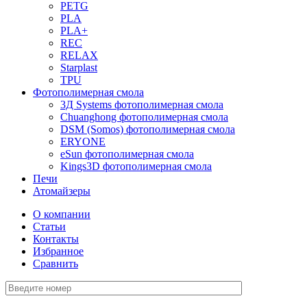
PETG
PLA
PLA+
REC
RELAX
Starplast
TPU
Фотополимерная смола
3Д Systems фотополимерная смола
Chuanghong фотополимерная смола
DSM (Somos) фотополимерная смола
ERYONE
eSun фотополимерная смола
Kings3D фотополимерная смола
Печи
Атомайзеры
О компании
Статьи
Контакты
Избранное
Сравнить