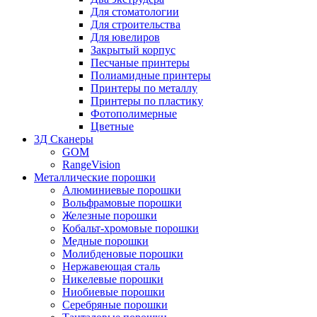
Для стоматологии
Для строительства
Для ювелиров
Закрытый корпус
Песчаные принтеры
Полиамидные принтеры
Принтеры по металлу
Принтеры по пластику
Фотополимерные
Цветные
3Д Сканеры
GOM
RangeVision
Металлические порошки
Алюминиевые порошки
Вольфрамовые порошки
Железные порошки
Кобальт-хромовые порошки
Медные порошки
Молибденовые порошки
Нержавеющая сталь
Никелевые порошки
Ниобиевые порошки
Серебряные порошки