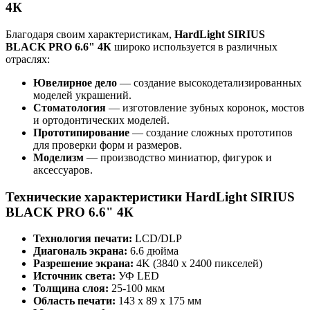
4К
Благодаря своим характеристикам,
HardLight SIRIUS
BLACK PRO 6.6" 4К
широко используется в различных
отраслях:
Ювелирное дело
— создание высокодетализированных
моделей украшений.
Стоматология
— изготовление зубных коронок, мостов
и ортодонтических моделей.
Прототипирование
— создание сложных прототипов
для проверки форм и размеров.
Моделизм
— производство миниатюр, фигурок и
аксессуаров.
Технические характеристики HardLight SIRIUS
BLACK PRO 6.6" 4К
Технология печати:
LCD/DLP
Диагональ экрана:
6.6 дюйма
Разрешение экрана:
4K (3840 x 2400 пикселей)
Источник света:
УФ LED
Толщина слоя:
25-100 мкм
Область печати:
143 x 89 x 175 мм