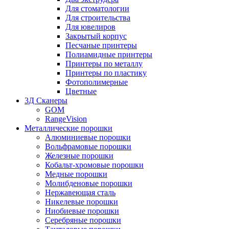
Для стоматологии
Для строительства
Для ювелиров
Закрытый корпус
Песчаные принтеры
Полиамидные принтеры
Принтеры по металлу
Принтеры по пластику
Фотополимерные
Цветные
3Д Сканеры
GOM
RangeVision
Металлические порошки
Алюминиевые порошки
Вольфрамовые порошки
Железные порошки
Кобальт-хромовые порошки
Медные порошки
Молибденовые порошки
Нержавеющая сталь
Никелевые порошки
Ниобиевые порошки
Серебряные порошки