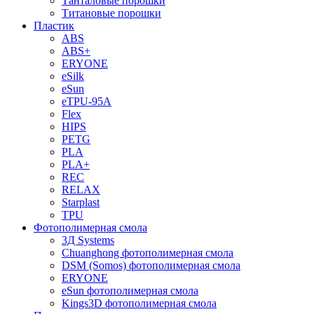
Танталовые порошки
Титановые порошки
Пластик
ABS
ABS+
ERYONE
eSilk
eSun
eTPU-95A
Flex
HIPS
PETG
PLA
PLA+
REC
RELAX
Starplast
TPU
Фотополимерная смола
3Д Systems
Chuanghong фотополимерная смола
DSM (Somos) фотополимерная смола
ERYONE
eSun фотополимерная смола
Kings3D фотополимерная смола