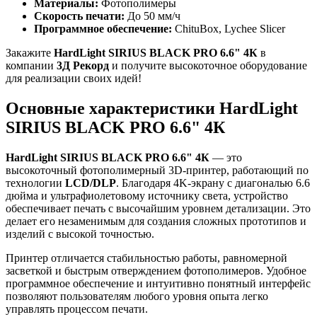
Материалы:
Фотополимеры
Скорость печати:
До 50 мм/ч
Программное обеспечение:
ChituBox, Lychee Slicer
Закажите
HardLight SIRIUS BLACK PRO 6.6" 4К
в
компании
3Д Рекорд
и получите высокоточное оборудование
для реализации своих идей!
Основные характеристики HardLight
SIRIUS BLACK PRO 6.6" 4К
HardLight SIRIUS BLACK PRO 6.6" 4К
— это
высокоточный фотополимерный 3D-принтер, работающий по
технологии
LCD/DLP
. Благодаря 4K-экрану с диагональю 6.6
дюйма и ультрафиолетовому источнику света, устройство
обеспечивает печать с высочайшим уровнем детализации. Это
делает его незаменимым для создания сложных прототипов и
изделий с высокой точностью.
Принтер отличается стабильностью работы, равномерной
засветкой и быстрым отверждением фотополимеров. Удобное
программное обеспечение и интуитивно понятный интерфейс
позволяют пользователям любого уровня опыта легко
управлять процессом печати.