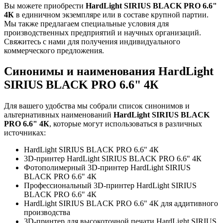
Вы можете приобрести
HardLight SIRIUS BLACK PRO 6.6"
4К
в единичном экземпляре или в составе крупной партии.
Мы также предлагаем специальные условия для
производственных предприятий и научных организаций.
Свяжитесь с нами для получения индивидуального
коммерческого предложения.
Синонимы и наименования HardLight
SIRIUS BLACK PRO 6.6" 4К
Для вашего удобства мы собрали список синонимов и
альтернативных наименований
HardLight SIRIUS BLACK
PRO 6.6" 4К
, которые могут использоваться в различных
источниках:
HardLight SIRIUS BLACK PRO 6.6" 4К
3D-принтер HardLight SIRIUS BLACK PRO 6.6" 4К
Фотополимерный 3D-принтер HardLight SIRIUS
BLACK PRO 6.6" 4К
Профессиональный 3D-принтер HardLight SIRIUS
BLACK PRO 6.6" 4К
HardLight SIRIUS BLACK PRO 6.6" 4К для аддитивного
производства
3D-принтер для высокоточной печати HardLight SIRIUS