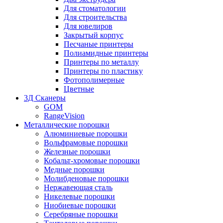
Для стоматологии
Для строительства
Для ювелиров
Закрытый корпус
Песчаные принтеры
Полиамидные принтеры
Принтеры по металлу
Принтеры по пластику
Фотополимерные
Цветные
3Д Сканеры
GOM
RangeVision
Металлические порошки
Алюминиевые порошки
Вольфрамовые порошки
Железные порошки
Кобальт-хромовые порошки
Медные порошки
Молибденовые порошки
Нержавеющая сталь
Никелевые порошки
Ниобиевые порошки
Серебряные порошки