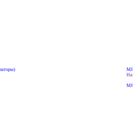
заторы)
MJ
На
MJ