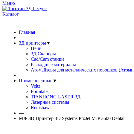
Меню
Каталог
Доставка в любой регион РФ от 2 суток
Главная
—
3Д принтеры
▼
Печи
3Д Сканеры
Cad/Cam станки
Расходные материалы
Атомайзеры для металлических порошков (Атоми
—
Промышленные
▼
Veltz
Formlabs
TIANHONG LASER 3Д
Лазерные системы
Renishaw
—
MJP 3D Принтер 3D Systems ProJet MJP 3600 Dental