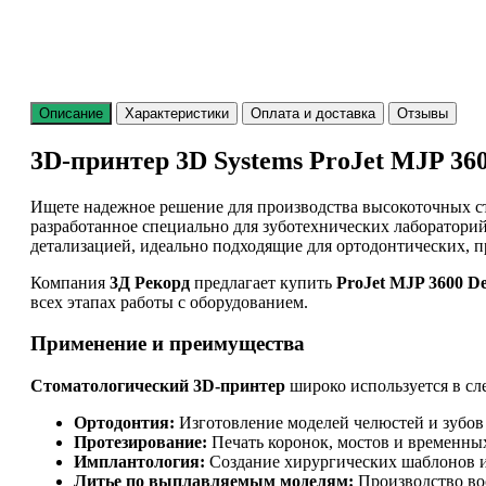
Описание
Характеристики
Оплата и доставка
Отзывы
3D-принтер 3D Systems ProJet MJP 36
Ищете надежное решение для производства высокоточных 
разработанное специально для зуботехнических лаборатори
детализацией, идеально подходящие для ортодонтических, п
Компания
3Д Рекорд
предлагает купить
ProJet MJP 3600 De
всех этапах работы с оборудованием.
Применение и преимущества
Стоматологический 3D-принтер
широко используется в сл
Ортодонтия:
Изготовление моделей челюстей и зубов 
Протезирование:
Печать коронок, мостов и временных
Имплантология:
Создание хирургических шаблонов и
Литье по выплавляемым моделям:
Производство вос