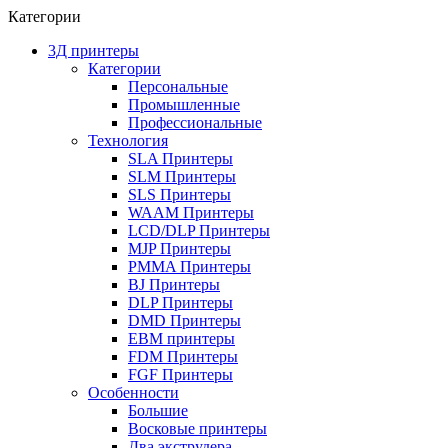
Категории
3Д принтеры
Категории
Персональные
Промышленные
Профессиональные
Технология
SLA Принтеры
SLM Принтеры
SLS Принтеры
WAAM Принтеры
LCD/DLP Принтеры
MJP Принтеры
PMMA Принтеры
BJ Принтеры
DLP Принтеры
DMD Принтеры
EBM принтеры
FDM Принтеры
FGF Принтеры
Особенности
Большие
Восковые принтеры
Два экструдера