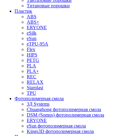
Танталовые порошки
Титановые порошки
Пластик
ABS
ABS+
ERYONE
eSilk
eSun
eTPU-95A
Flex
HIPS
PETG
PLA
PLA+
REC
RELAX
Starplast
TPU
Фотополимерная смола
3Д Systems
Chuanghong фотополимерная смола
DSM (Somos) фотополимерная смола
ERYONE
eSun фотополимерная смола
Kings3D фотополимерная смола