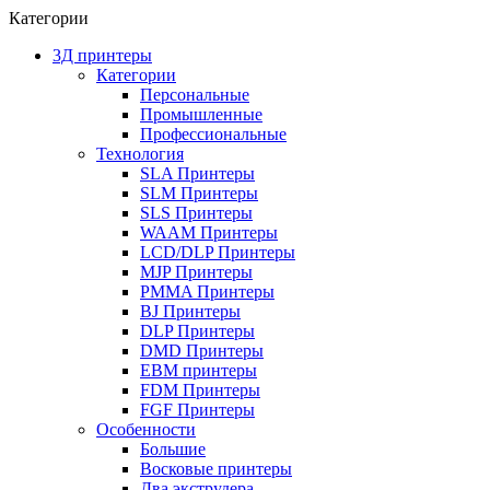
Категории
3Д принтеры
Категории
Персональные
Промышленные
Профессиональные
Технология
SLA Принтеры
SLM Принтеры
SLS Принтеры
WAAM Принтеры
LCD/DLP Принтеры
MJP Принтеры
PMMA Принтеры
BJ Принтеры
DLP Принтеры
DMD Принтеры
EBM принтеры
FDM Принтеры
FGF Принтеры
Особенности
Большие
Восковые принтеры
Два экструдера