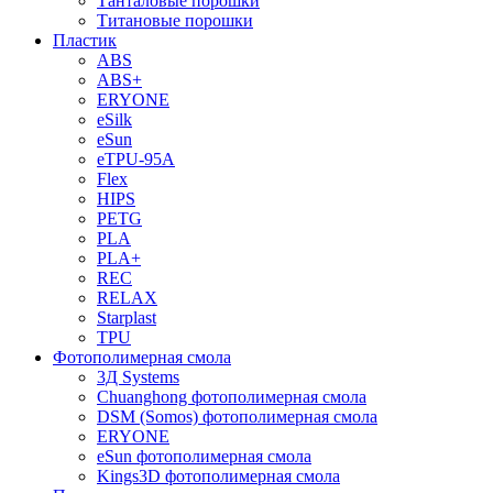
Танталовые порошки
Титановые порошки
Пластик
ABS
ABS+
ERYONE
eSilk
eSun
eTPU-95A
Flex
HIPS
PETG
PLA
PLA+
REC
RELAX
Starplast
TPU
Фотополимерная смола
3Д Systems
Chuanghong фотополимерная смола
DSM (Somos) фотополимерная смола
ERYONE
eSun фотополимерная смола
Kings3D фотополимерная смола