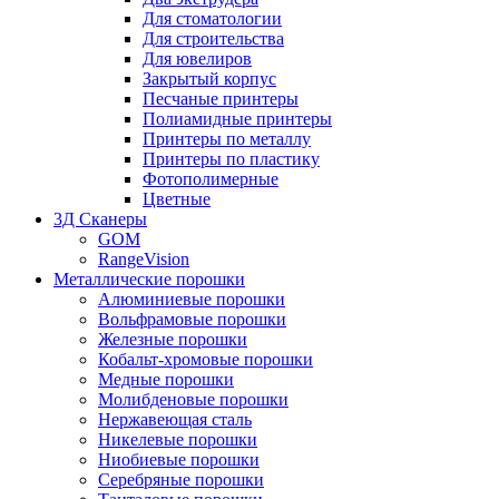
Для стоматологии
Для строительства
Для ювелиров
Закрытый корпус
Песчаные принтеры
Полиамидные принтеры
Принтеры по металлу
Принтеры по пластику
Фотополимерные
Цветные
3Д Сканеры
GOM
RangeVision
Металлические порошки
Алюминиевые порошки
Вольфрамовые порошки
Железные порошки
Кобальт-хромовые порошки
Медные порошки
Молибденовые порошки
Нержавеющая сталь
Никелевые порошки
Ниобиевые порошки
Серебряные порошки