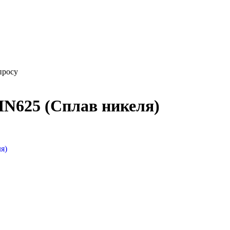
просу
IN625 (Сплав никеля)