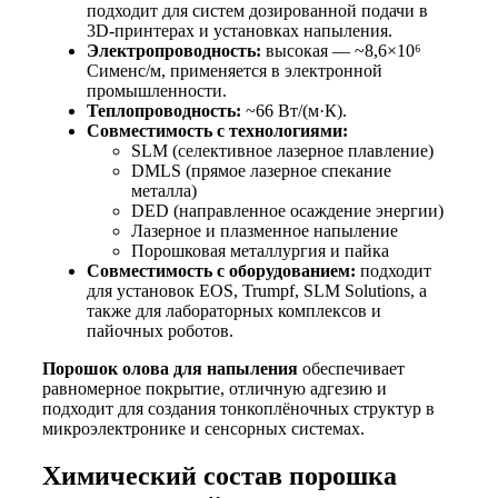
подходит для систем дозированной подачи в
3D-принтерах и установках напыления.
Электропроводность:
высокая — ~8,6×10⁶
Сименс/м, применяется в электронной
промышленности.
Теплопроводность:
~66 Вт/(м·К).
Совместимость с технологиями:
SLM (селективное лазерное плавление)
DMLS (прямое лазерное спекание
металла)
DED (направленное осаждение энергии)
Лазерное и плазменное напыление
Порошковая металлургия и пайка
Совместимость с оборудованием:
подходит
для установок EOS, Trumpf, SLM Solutions, а
также для лабораторных комплексов и
пайочных роботов.
Порошок олова для напыления
обеспечивает
равномерное покрытие, отличную адгезию и
подходит для создания тонкоплёночных структур в
микроэлектронике и сенсорных системах.
Химический состав порошка