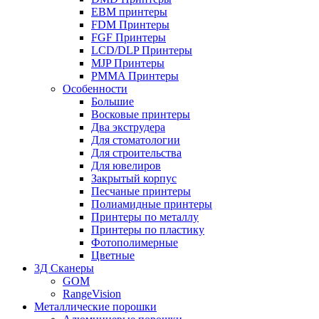
EBM принтеры
FDM Принтеры
FGF Принтеры
LCD/DLP Принтеры
MJP Принтеры
PMMA Принтеры
Особенности
Большие
Восковые принтеры
Два экструдера
Для стоматологии
Для строительства
Для ювелиров
Закрытый корпус
Песчаные принтеры
Полиамидные принтеры
Принтеры по металлу
Принтеры по пластику
Фотополимерные
Цветные
3Д Сканеры
GOM
RangeVision
Металлические порошки