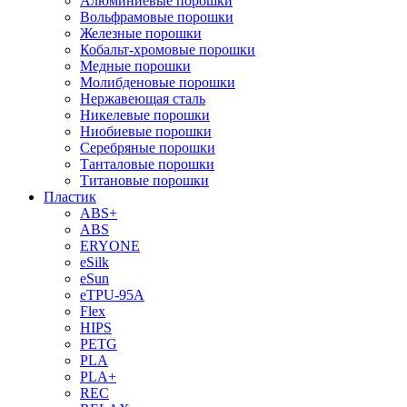
Алюминиевые порошки
Вольфрамовые порошки
Железные порошки
Кобальт-хромовые порошки
Медные порошки
Молибденовые порошки
Нержавеющая сталь
Никелевые порошки
Ниобиевые порошки
Серебряные порошки
Танталовые порошки
Титановые порошки
Пластик
ABS+
ABS
ERYONE
eSilk
eSun
eTPU-95A
Flex
HIPS
PETG
PLA
PLA+
REC