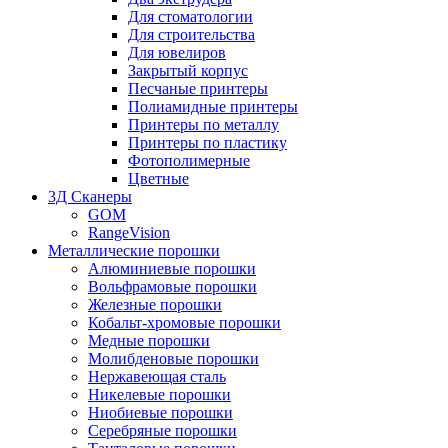
Для стоматологии
Для строительства
Для ювелиров
Закрытый корпус
Песчаные принтеры
Полиамидные принтеры
Принтеры по металлу
Принтеры по пластику
Фотополимерные
Цветные
3Д Сканеры
GOM
RangeVision
Металлические порошки
Алюминиевые порошки
Вольфрамовые порошки
Железные порошки
Кобальт-хромовые порошки
Медные порошки
Молибденовые порошки
Нержавеющая сталь
Никелевые порошки
Ниобиевые порошки
Серебряные порошки