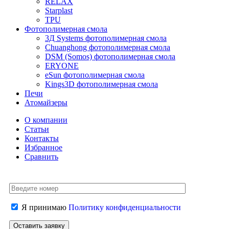
RELAX
Starplast
TPU
Фотополимерная смола
3Д Systems фотополимерная смола
Chuanghong фотополимерная смола
DSM (Somos) фотополимерная смола
ERYONE
eSun фотополимерная смола
Kings3D фотополимерная смола
Печи
Атомайзеры
О компании
Статьи
Контакты
Избранное
Сравнить
Я принимаю
Политику конфиденциальности