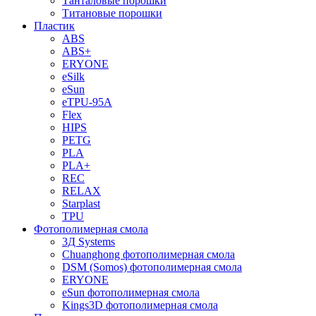
Танталовые порошки
Титановые порошки
Пластик
ABS
ABS+
ERYONE
eSilk
eSun
eTPU-95A
Flex
HIPS
PETG
PLA
PLA+
REC
RELAX
Starplast
TPU
Фотополимерная смола
3Д Systems
Chuanghong фотополимерная смола
DSM (Somos) фотополимерная смола
ERYONE
eSun фотополимерная смола
Kings3D фотополимерная смола