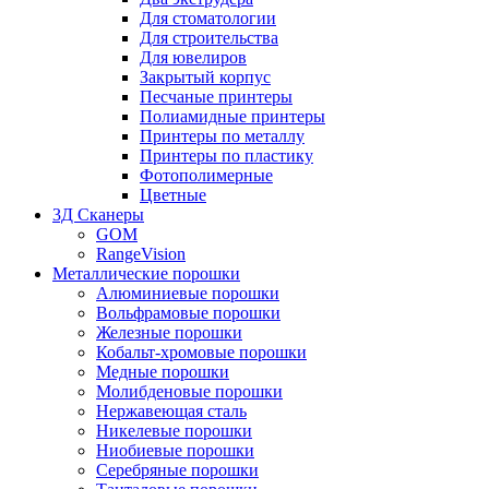
Для стоматологии
Для строительства
Для ювелиров
Закрытый корпус
Песчаные принтеры
Полиамидные принтеры
Принтеры по металлу
Принтеры по пластику
Фотополимерные
Цветные
3Д Сканеры
GOM
RangeVision
Металлические порошки
Алюминиевые порошки
Вольфрамовые порошки
Железные порошки
Кобальт-хромовые порошки
Медные порошки
Молибденовые порошки
Нержавеющая сталь
Никелевые порошки
Ниобиевые порошки
Серебряные порошки