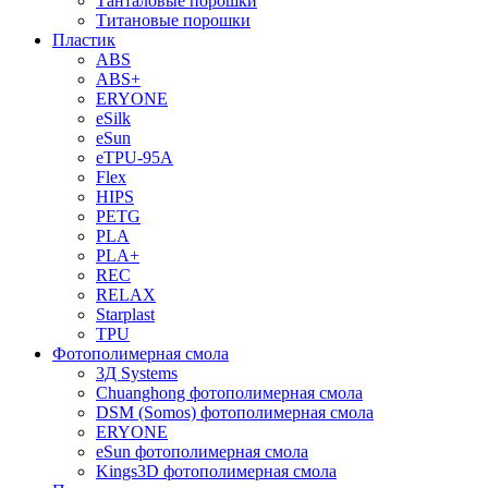
Танталовые порошки
Титановые порошки
Пластик
ABS
ABS+
ERYONE
eSilk
eSun
eTPU-95A
Flex
HIPS
PETG
PLA
PLA+
REC
RELAX
Starplast
TPU
Фотополимерная смола
3Д Systems
Chuanghong фотополимерная смола
DSM (Somos) фотополимерная смола
ERYONE
eSun фотополимерная смола
Kings3D фотополимерная смола