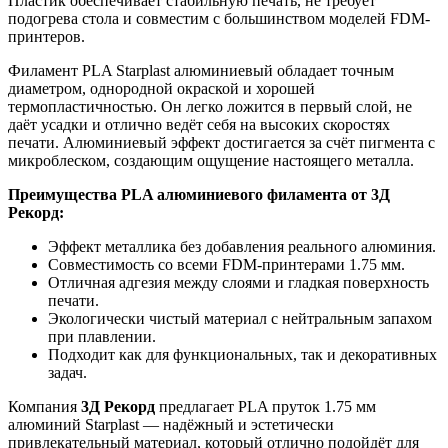
Пластик обеспечивает стабильную печать, не требует
подогрева стола и совместим с большинством моделей FDM-
принтеров.
Филамент PLA Starplast алюминиевый обладает точным
диаметром, однородной окраской и хорошей
термопластичностью. Он легко ложится в первый слой, не
даёт усадки и отлично ведёт себя на высоких скоростях
печати. Алюминиевый эффект достигается за счёт пигмента с
микроблеском, создающим ощущение настоящего металла.
Преимущества PLA алюминиевого филамента от 3Д
Рекорд:
Эффект металлика без добавления реального алюминия.
Совместимость со всеми FDM-принтерами 1.75 мм.
Отличная адгезия между слоями и гладкая поверхность
печати.
Экологически чистый материал с нейтральным запахом
при плавлении.
Подходит как для функциональных, так и декоративных
задач.
Компания
3Д Рекорд
предлагает PLA пруток 1.75 мм
алюминий Starplast — надёжный и эстетически
привлекательный материал, который отлично подойдёт для