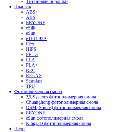
Титановые порошки
Пластик
ABS+
ABS
ERYONE
eSilk
eSun
eTPU-95A
Flex
HIPS
PETG
PLA
PLA+
REC
RELAX
Starplast
TPU
Фотополимерная смола
3Д Systems фотополимерная смола
Chuanghong фотополимерная смола
DSM (Somos) фотополимерная смола
ERYONE
eSun фотополимерная смола
Kings3D фотополимерная смола
Печи