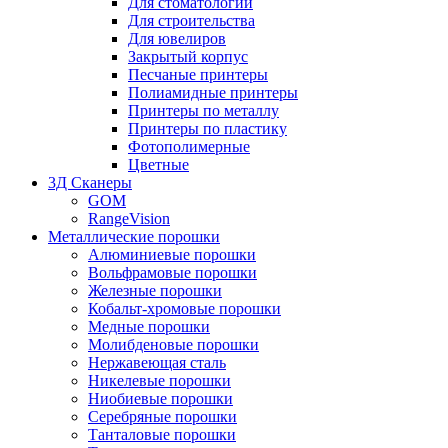
Для стоматологии
Для строительства
Для ювелиров
Закрытый корпус
Песчаные принтеры
Полиамидные принтеры
Принтеры по металлу
Принтеры по пластику
Фотополимерные
Цветные
3Д Сканеры
GOM
RangeVision
Металлические порошки
Алюминиевые порошки
Вольфрамовые порошки
Железные порошки
Кобальт-хромовые порошки
Медные порошки
Молибденовые порошки
Нержавеющая сталь
Никелевые порошки
Ниобиевые порошки
Серебряные порошки
Танталовые порошки