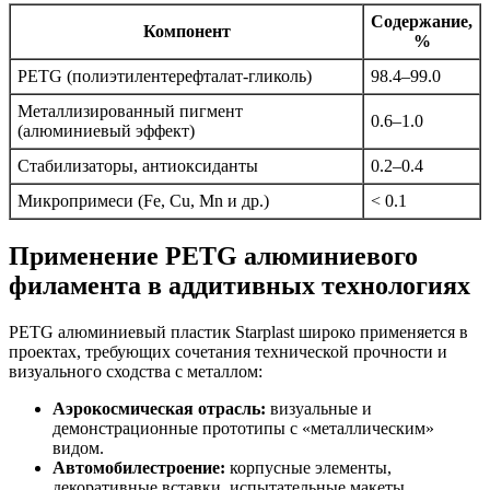
Содержание,
Компонент
%
PETG (полиэтилентерефталат-гликоль)
98.4–99.0
Металлизированный пигмент
0.6–1.0
(алюминиевый эффект)
Стабилизаторы, антиоксиданты
0.2–0.4
Микропримеси (Fe, Cu, Mn и др.)
< 0.1
Применение PETG алюминиевого
филамента в аддитивных технологиях
PETG алюминиевый пластик Starplast широко применяется в
проектах, требующих сочетания технической прочности и
визуального сходства с металлом:
Аэрокосмическая отрасль:
визуальные и
демонстрационные прототипы с «металлическим»
видом.
Автомобилестроение:
корпусные элементы,
декоративные вставки, испытательные макеты.