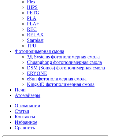
Flex
HIPS
PETG
PLA
PLA+
REC
RELAX
Starplast
TPU
Фотополимерная смола
3Д Systems фотополимерная смола
Chuanghong фотополимерная смола
DSM (Somos) фотополимерная смола
ERYONE
eSun фотополимерная смола
Kings3D фотополимерная смола
Печи
Атомайзеры
О компании
Статьи
Контакты
Избранное
Сравнить