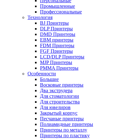
Персональные
Промышленные
Профессиональные
Технология
BJ Принтеры
DLP Принтеры
DMD Принтеры
EBM принтеры
FDM Принтеры
FGF Принтеры
LCD/DLP Принтеры
MJP Принтеры
PMMA Принтеры
Особенности
Большие
Восковые принтеры
Два экструдера
Для стоматологии
Для строительства
Для ювелиров
Закрытый корпус
Песчаные принтеры
Полиамидные принтеры
Принтеры по металлу
Принтеры по пластику