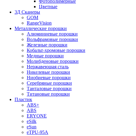
Фотополимерные
Цветные
3Д Сканеры
GOM
RangeVision
Металлические порошки
Алюминиевые порошки
Вольфрамовые порошки
Железные порошки
Кобальт-хромовые порошки
Медные порошки
Молибденовые порошки
Нержавеющая сталь
Никелевые порошки
Ниобиевые порошки
Серебряные порошки
Танталовые порошки
Титановые порошки
Пластик
ABS+
ABS
ERYONE
eSilk
eSun
eTPU-95A