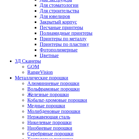
Для стоматологии
Для строительства
Для ювелиров
Закрытый корпус
Песчаные принтеры
Полиамидные принтеры
Принтеры по металлу
Принтеры по пластику
Фотополимерные
Цветные
3Д Сканеры
GOM
RangeVision
Металлические порошки
Алюминиевые порошки
Вольфрамовые порошки
Железные порошки
Кобальт-хромовые порошки
Медные порошки
Молибденовые порошки
Нержавеющая сталь
Никелевые порошки
Ниобиевые порошки
Серебряные порошки