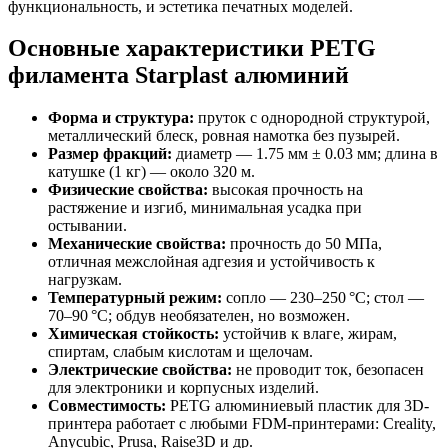
функциональность, и эстетика печатных моделей.
Основные характеристики PETG
филамента Starplast алюминий
Форма и структура:
пруток с однородной структурой,
металлический блеск, ровная намотка без пузырей.
Размер фракций:
диаметр — 1.75 мм ± 0.03 мм; длина в
катушке (1 кг) — около 320 м.
Физические свойства:
высокая прочность на
растяжение и изгиб, минимальная усадка при
остывании.
Механические свойства:
прочность до 50 МПа,
отличная межслойная адгезия и устойчивость к
нагрузкам.
Температурный режим:
сопло — 230–250 °C; стол —
70–90 °C; обдув необязателен, но возможен.
Химическая стойкость:
устойчив к влаге, жирам,
спиртам, слабым кислотам и щелочам.
Электрические свойства:
не проводит ток, безопасен
для электроники и корпусных изделий.
Совместимость:
PETG алюминиевый пластик для 3D-
принтера работает с любыми FDM-принтерами: Creality,
Anycubic, Prusa, Raise3D и др.