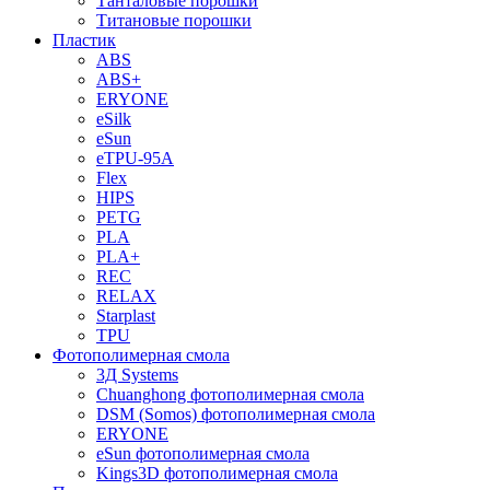
Танталовые порошки
Титановые порошки
Пластик
ABS
ABS+
ERYONE
eSilk
eSun
eTPU-95A
Flex
HIPS
PETG
PLA
PLA+
REC
RELAX
Starplast
TPU
Фотополимерная смола
3Д Systems
Chuanghong фотополимерная смола
DSM (Somos) фотополимерная смола
ERYONE
eSun фотополимерная смола
Kings3D фотополимерная смола