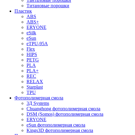
Танталовые порошки
Титановые порошки
Пластик
ABS
ABS+
ERYONE
eSilk
eSun
eTPU-95A
Flex
HIPS
PETG
PLA
PLA+
REC
RELAX
Starplast
TPU
Фотополимерная смола
3Д Systems
Chuanghong фотополимерная смола
DSM (Somos) фотополимерная смола
ERYONE
eSun фотополимерная смола
Kings3D фотополимерная смола