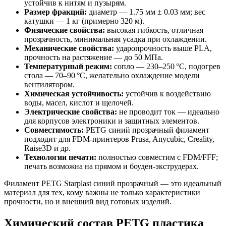
устойчив к нитям и пузырям.
Размер фракций:
диаметр — 1.75 мм ± 0.03 мм; вес
катушки — 1 кг (примерно 320 м).
Физические свойства:
высокая гибкость, отличная
прозрачность, минимальная усадка при охлаждении.
Механические свойства:
ударопрочность выше PLA,
прочность на растяжение — до 50 МПа.
Температурный режим:
сопло — 230–250 °C, подогрев
стола — 70–90 °C, желательно охлаждение модели
вентилятором.
Химическая устойчивость:
устойчив к воздействию
воды, масел, кислот и щелочей.
Электрические свойства:
не проводит ток — идеально
для корпусов электроники и защитных элементов.
Совместимость:
PETG синий прозрачный филамент
подходит для FDM-принтеров Prusa, Anycubic, Creality,
Raise3D и др.
Технологии печати:
полностью совместим с FDM/FFF;
печать возможна на прямом и боуден-экструдерах.
Филамент PETG Starplast синий прозрачный — это идеальный
материал для тех, кому важны не только характеристики
прочности, но и внешний вид готовых изделий.
Химический состав PETG пластика