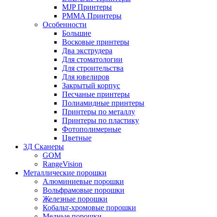
MJP Принтеры
PMMA Принтеры
Особенности
Большие
Восковые принтеры
Два экструдера
Для стоматологии
Для строительства
Для ювелиров
Закрытый корпус
Песчаные принтеры
Полиамидные принтеры
Принтеры по металлу
Принтеры по пластику
Фотополимерные
Цветные
3Д Сканеры
GOM
RangeVision
Металлические порошки
Алюминиевые порошки
Вольфрамовые порошки
Железные порошки
Кобальт-хромовые порошки
Медные порошки