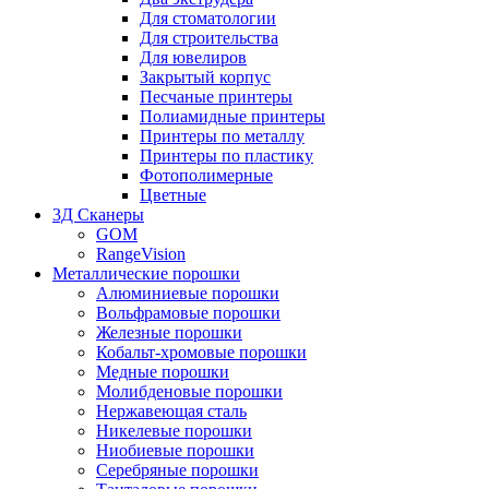
Для стоматологии
Для строительства
Для ювелиров
Закрытый корпус
Песчаные принтеры
Полиамидные принтеры
Принтеры по металлу
Принтеры по пластику
Фотополимерные
Цветные
3Д Сканеры
GOM
RangeVision
Металлические порошки
Алюминиевые порошки
Вольфрамовые порошки
Железные порошки
Кобальт-хромовые порошки
Медные порошки
Молибденовые порошки
Нержавеющая сталь
Никелевые порошки
Ниобиевые порошки
Серебряные порошки