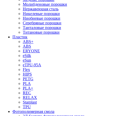
Молибденовые порошки
Нержавеющая сталь
Никелевые порошки
Ниобиевые порошки
Серебряные порошки
Танталовые порошки
Титановые порошки
Пластик
ABS+
ABS
ERYONE
eSilk
eSun
eTPU-95A
Flex
HIPS
PETG
PLA
PLA+
REC
RELAX
Starplast
TPU
Фотополимерная смола