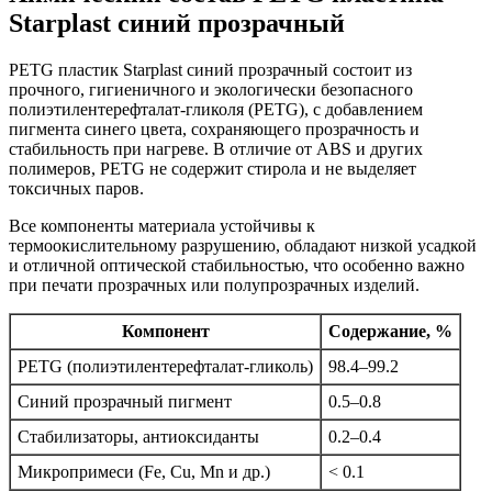
Starplast синий прозрачный
PETG пластик Starplast синий прозрачный состоит из
прочного, гигиеничного и экологически безопасного
полиэтилентерефталат-гликоля (PETG), с добавлением
пигмента синего цвета, сохраняющего прозрачность и
стабильность при нагреве. В отличие от ABS и других
полимеров, PETG не содержит стирола и не выделяет
токсичных паров.
Все компоненты материала устойчивы к
термоокислительному разрушению, обладают низкой усадкой
и отличной оптической стабильностью, что особенно важно
при печати прозрачных или полупрозрачных изделий.
Компонент
Содержание, %
PETG (полиэтилентерефталат-гликоль)
98.4–99.2
Синий прозрачный пигмент
0.5–0.8
Стабилизаторы, антиоксиданты
0.2–0.4
Микропримеси (Fe, Cu, Mn и др.)
< 0.1