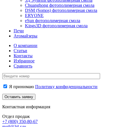
3Д Systems фотополимерная смола
Chuanghong фотополимерная смола
DSM (Somos) фотополимерная смола
ERYONE
eSun фотополимерная смола
Kings3D фотополимерная смола
Печи
Атомайзеры
О компании
Статьи
Контакты
Избранное
Сравнить
Я принимаю
Политику конфиденциальности
Контактная информация
Отдел продаж
+7 (800)
350-80-67
mail@3d-r.ru