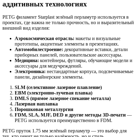
аддитивных технологиях
PETG филамент Starplast зелёный перламутр используется в
проектах, где важна не только прочность, но и выразительный
внешний вид изделия:
Аэрокосмическая отрасль:
макеты и визуальные
прототипы, акцентные элементы в презентациях.
Автомобилестроение:
декоративные вставки, детали
приборных панелей, пользовательские аксессуары.
Медицина:
контейнеры, футляры, обучающие модели и
аксессуары для медучреждений.
Электроника:
нестандартные корпуса, подсвечиваемые
панели, дизайнерские элементы.
SLM (селективное лазерное плавление)
EBM (электронно-лучевая плавка)
DMLS (прямое лазерное спекание металла)
Лазерная наплавка
Порошковая металлургия
FDM, SLA, MJF, DED и другие методы 3D-печати
—
PETG используется преимущественно в FDM.
PETG пруток 1.75 мм зелёный перламутр — это выбор для
тех, кто ценит не только надёжность, но и стиль.