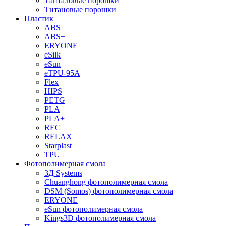
Танталовые порошки
Титановые порошки
Пластик
ABS
ABS+
ERYONE
eSilk
eSun
eTPU-95A
Flex
HIPS
PETG
PLA
PLA+
REC
RELAX
Starplast
TPU
Фотополимерная смола
3Д Systems
Chuanghong фотополимерная смола
DSM (Somos) фотополимерная смола
ERYONE
eSun фотополимерная смола
Kings3D фотополимерная смола