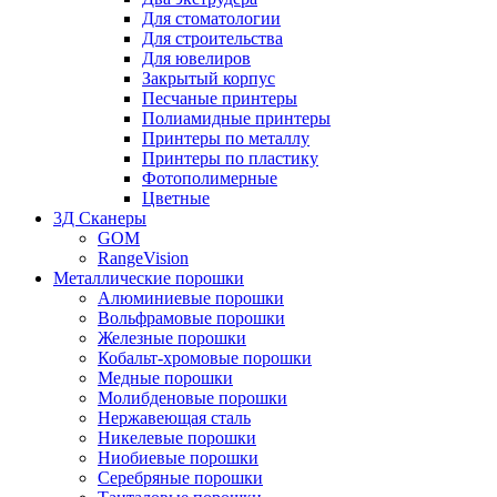
Для стоматологии
Для строительства
Для ювелиров
Закрытый корпус
Песчаные принтеры
Полиамидные принтеры
Принтеры по металлу
Принтеры по пластику
Фотополимерные
Цветные
3Д Сканеры
GOM
RangeVision
Металлические порошки
Алюминиевые порошки
Вольфрамовые порошки
Железные порошки
Кобальт-хромовые порошки
Медные порошки
Молибденовые порошки
Нержавеющая сталь
Никелевые порошки
Ниобиевые порошки
Серебряные порошки