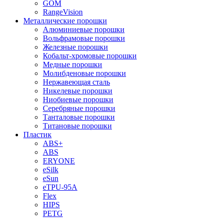
GOM
RangeVision
Металлические порошки
Алюминиевые порошки
Вольфрамовые порошки
Железные порошки
Кобальт-хромовые порошки
Медные порошки
Молибденовые порошки
Нержавеющая сталь
Никелевые порошки
Ниобиевые порошки
Серебряные порошки
Танталовые порошки
Титановые порошки
Пластик
ABS+
ABS
ERYONE
eSilk
eSun
eTPU-95A
Flex
HIPS
PETG