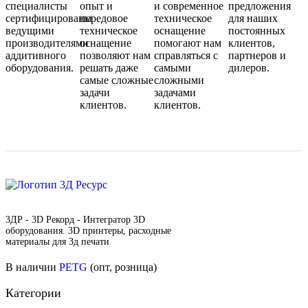
специалисты
опыт и
и современное
предложения
сертифицированы
передовое
техническое
для наших
ведущими
техническое
оснащение
постоянных
производителями
оснащение
помогают нам
клиентов,
аддитивного
позволяют нам
справляться с
партнеров и
оборудования.
решать даже
самыми
дилеров.
самые сложные
сложными
задачи
задачами
клиентов.
клиентов.
3ДР - 3D Рекорд - Интегратор 3D
оборудования. 3D принтеры, расходные
материалы для 3д печати
В наличии
PETG
(опт, розница)
Категории