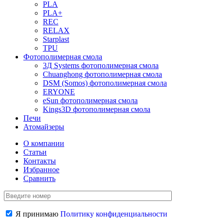
PLA
PLA+
REC
RELAX
Starplast
TPU
Фотополимерная смола
3Д Systems фотополимерная смола
Chuanghong фотополимерная смола
DSM (Somos) фотополимерная смола
ERYONE
eSun фотополимерная смола
Kings3D фотополимерная смола
Печи
Атомайзеры
О компании
Статьи
Контакты
Избранное
Сравнить
Я принимаю
Политику конфиденциальности