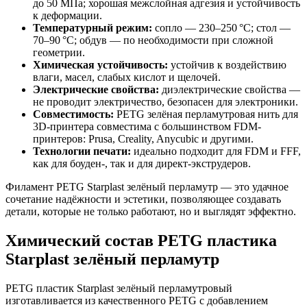
до 50 МПа; хорошая межслойная адгезия и устойчивость
к деформации.
Температурный режим:
сопло — 230–250 °C; стол —
70–90 °C; обдув — по необходимости при сложной
геометрии.
Химическая устойчивость:
устойчив к воздействию
влаги, масел, слабых кислот и щелочей.
Электрические свойства:
диэлектрические свойства —
не проводит электричество, безопасен для электроники.
Совместимость:
PETG зелёная перламутровая нить для
3D-принтера совместима с большинством FDM-
принтеров: Prusa, Creality, Anycubic и другими.
Технологии печати:
идеально подходит для FDM и FFF,
как для боуден-, так и для директ-экструдеров.
Филамент PETG Starplast зелёный перламутр — это удачное
сочетание надёжности и эстетики, позволяющее создавать
детали, которые не только работают, но и выглядят эффектно.
Химический состав PETG пластика
Starplast зелёный перламутр
PETG пластик Starplast зелёный перламутровый
изготавливается из качественного PETG с добавлением