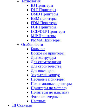
Технология
BJ Принтеры
DLP Принтеры
DMD Принтеры
EBM принтеры
FDM Принтеры
FGF Принтеры
LCD/DLP Принтеры
MJP Принтеры
PMMA Принтеры
Особенности
Большие
Восковые принтеры
Два экструдера
Для стоматологии
Для строительства
Для ювелиров
Закрытый корпус
Песчаные принтеры
Полиамидные принтеры
Принтеры по металлу
Принтеры по пластику
Фотополимерные
Цветные
3Д Сканеры