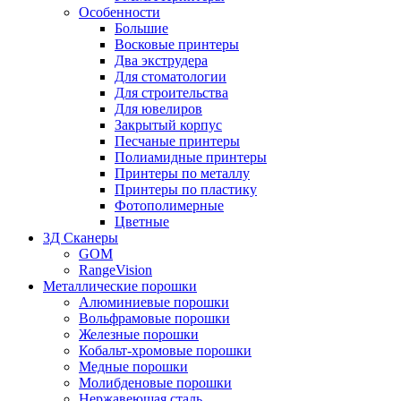
Особенности
Большие
Восковые принтеры
Два экструдера
Для стоматологии
Для строительства
Для ювелиров
Закрытый корпус
Песчаные принтеры
Полиамидные принтеры
Принтеры по металлу
Принтеры по пластику
Фотополимерные
Цветные
3Д Сканеры
GOM
RangeVision
Металлические порошки
Алюминиевые порошки
Вольфрамовые порошки
Железные порошки
Кобальт-хромовые порошки
Медные порошки
Молибденовые порошки
Нержавеющая сталь