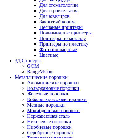
Для стоматологии
Для строительства
Для ювелиров
Закрытый корпус
Песчаные принтеры
Полиамидные принтеры
Принтеры по металлу
Принтеры по пластику
Фотополимерные
Цветные
3Д Сканеры
GOM
RangeVision
Металлические порошки
Алюминиевые порошки
Вольфрамовые порошки
Железные порошки
Кобальт-хромовые порошки
Медные порошки
Молибденовые порошки
Нержавеющая сталь
Никелевые порошки
Ниобиевые порошки
Серебряные порошки