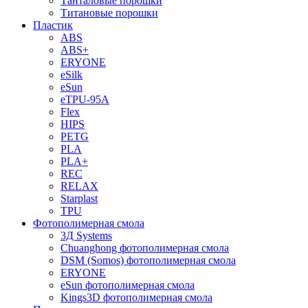
Танталовые порошки
Титановые порошки
Пластик
ABS
ABS+
ERYONE
eSilk
eSun
eTPU-95A
Flex
HIPS
PETG
PLA
PLA+
REC
RELAX
Starplast
TPU
Фотополимерная смола
3Д Systems
Chuanghong фотополимерная смола
DSM (Somos) фотополимерная смола
ERYONE
eSun фотополимерная смола
Kings3D фотополимерная смола