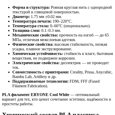
Форма и структура:
Ровная круглая нить с однородной
текстурой и глянцевой поверхностью.
Диаметр:
1.75 мм ±0.02 мм.
Температура печати:
190–220°C.
Температура стола:
0–60°C (опционально).
Толщина слоя:
0.1–0.3 мм.
Механические свойства:
прочность на изгиб — до 65
МПа, отличная межслоевая адгезия.
Физические свойства:
высокая стабильность, низкая
усадка, плавное экструзирование.
Химическая устойчивость:
стойкость к влаге, бытовым
веществам, не подвержен коррозии.
Электрические свойства:
диэлектрик — не проводит
ток.
Совместимость с принтерами:
Creality, Prusa, Anycubic,
Bambu Lab, Artillery и др.
Поддерживаемые технологии:
FDM, FFF (Fused
Filament Fabrication).
PLA филамент ERYONE Cool White
— оптимальный
вариант для тех, кто ценит сочетание эстетики, надёжности и
простоты работы.
Химический состав PLA пластика