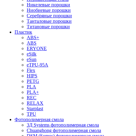
Никелевые порошки
Ниобиевые порошки
Серебряные порошки
Танталовые порошки
Титановые порошки
Пластик
ABS+
ABS
ERYONE
eSilk
eSun
eTPU-95A
Flex
HIPS
PETG
PLA
PLA+
REC
RELAX
Starplast
TPU
Фотополимерная смола
3Д Systems фотополимерная смола
Chuanghong фотополимерная смола
DSM (Somos) фотополимерная смола