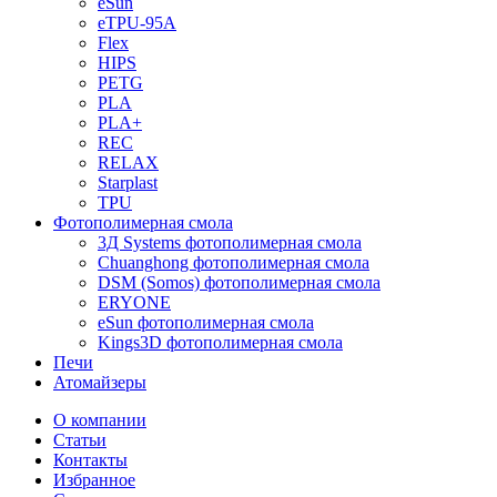
eSun
eTPU-95A
Flex
HIPS
PETG
PLA
PLA+
REC
RELAX
Starplast
TPU
Фотополимерная смола
3Д Systems фотополимерная смола
Chuanghong фотополимерная смола
DSM (Somos) фотополимерная смола
ERYONE
eSun фотополимерная смола
Kings3D фотополимерная смола
Печи
Атомайзеры
О компании
Статьи
Контакты
Избранное