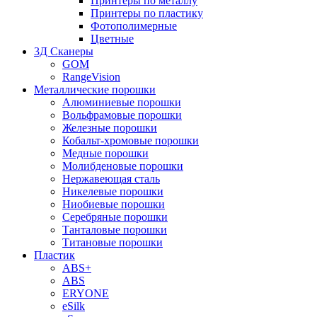
Принтеры по металлу
Принтеры по пластику
Фотополимерные
Цветные
3Д Сканеры
GOM
RangeVision
Металлические порошки
Алюминиевые порошки
Вольфрамовые порошки
Железные порошки
Кобальт-хромовые порошки
Медные порошки
Молибденовые порошки
Нержавеющая сталь
Никелевые порошки
Ниобиевые порошки
Серебряные порошки
Танталовые порошки
Титановые порошки
Пластик
ABS+
ABS
ERYONE
eSilk