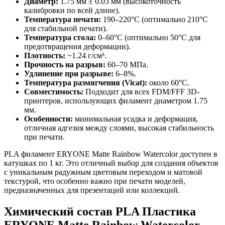
Диаметр:
1.75 мм ± 0.03 мм (высокоточность
калибровки по всей длине).
Температура печати:
190–220°C (оптимально 210°C
для стабильной печати).
Температура стола:
0–60°C (оптимально 50°C для
предотвращения деформации).
Плотность:
~1.24 г/см³.
Прочность на разрыв:
60–70 МПа.
Удлинение при разрыве:
6–8%.
Температура размягчения (Vicat):
около 60°C.
Совместимость:
Подходит для всех FDM/FFF 3D-
принтеров, использующих филамент диаметром 1.75
мм.
Особенности:
минимальная усадка и деформация,
отличная адгезия между слоями, высокая стабильность
при печати.
PLA филамент ERYONE Matte Rainbow Watercolor доступен в
катушках по 1 кг. Это отличный выбор для создания объектов
с уникальным радужным цветовым переходом и матовой
текстурой, что особенно важно при печати моделей,
предназначенных для презентаций или коллекций.
Химический состав PLA Пластика