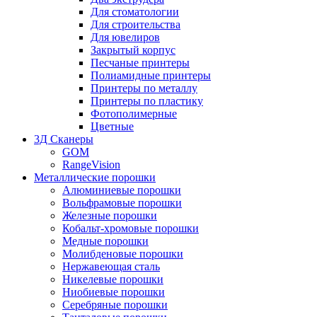
Для стоматологии
Для строительства
Для ювелиров
Закрытый корпус
Песчаные принтеры
Полиамидные принтеры
Принтеры по металлу
Принтеры по пластику
Фотополимерные
Цветные
3Д Сканеры
GOM
RangeVision
Металлические порошки
Алюминиевые порошки
Вольфрамовые порошки
Железные порошки
Кобальт-хромовые порошки
Медные порошки
Молибденовые порошки
Нержавеющая сталь
Никелевые порошки
Ниобиевые порошки
Серебряные порошки