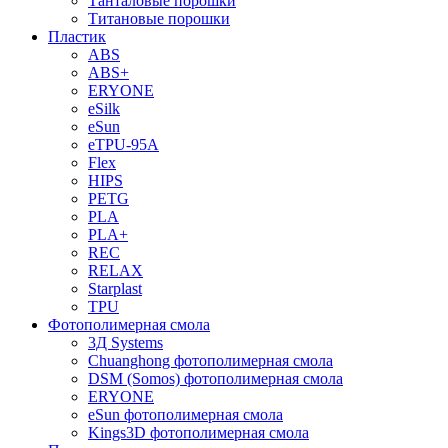
Танталовые порошки
Титановые порошки
Пластик
ABS
ABS+
ERYONE
eSilk
eSun
eTPU-95A
Flex
HIPS
PETG
PLA
PLA+
REC
RELAX
Starplast
TPU
Фотополимерная смола
3Д Systems
Chuanghong фотополимерная смола
DSM (Somos) фотополимерная смола
ERYONE
eSun фотополимерная смола
Kings3D фотополимерная смола