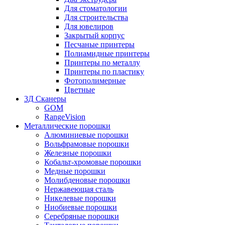
Для стоматологии
Для строительства
Для ювелиров
Закрытый корпус
Песчаные принтеры
Полиамидные принтеры
Принтеры по металлу
Принтеры по пластику
Фотополимерные
Цветные
3Д Сканеры
GOM
RangeVision
Металлические порошки
Алюминиевые порошки
Вольфрамовые порошки
Железные порошки
Кобальт-хромовые порошки
Медные порошки
Молибденовые порошки
Нержавеющая сталь
Никелевые порошки
Ниобиевые порошки
Серебряные порошки