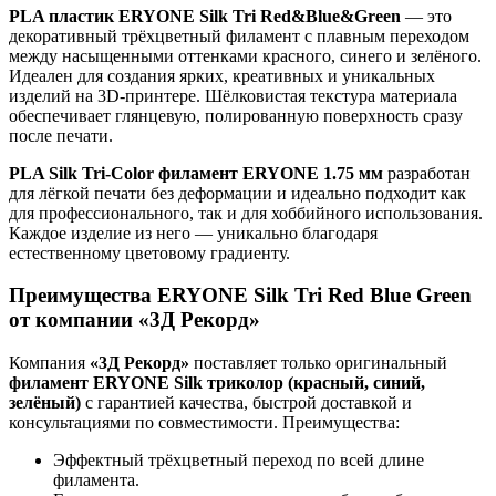
PLA пластик ERYONE Silk Tri Red&Blue&Green
— это
декоративный трёхцветный филамент с плавным переходом
между насыщенными оттенками красного, синего и зелёного.
Идеален для создания ярких, креативных и уникальных
изделий на 3D-принтере. Шёлковистая текстура материала
обеспечивает глянцевую, полированную поверхность сразу
после печати.
PLA Silk Tri-Color филамент ERYONE 1.75 мм
разработан
для лёгкой печати без деформации и идеально подходит как
для профессионального, так и для хоббийного использования.
Каждое изделие из него — уникально благодаря
естественному цветовому градиенту.
Преимущества ERYONE Silk Tri Red Blue Green
от компании «3Д Рекорд»
Компания
«3Д Рекорд»
поставляет только оригинальный
филамент ERYONE Silk триколор (красный, синий,
зелёный)
с гарантией качества, быстрой доставкой и
консультациями по совместимости. Преимущества:
Эффектный трёхцветный переход по всей длине
филамента.