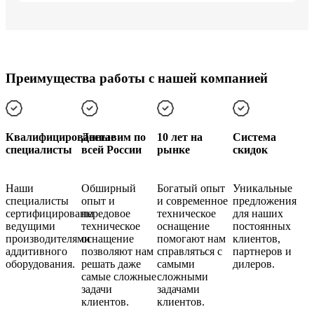
Преимущества работы с нашей компанией
Квалифицированные
Доставим по
10 лет на
Cистема
специалисты
всей России
рынке
скидок
Наши
Обширный
Богатый опыт
Уникальные
специалисты
опыт и
и современное
предложения
сертифицированы
передовое
техническое
для наших
ведущими
техническое
оснащение
постоянных
производителями
оснащение
помогают нам
клиентов,
аддитивного
позволяют нам
справляться с
партнеров и
оборудования.
решать даже
самыми
дилеров.
самые сложные
сложными
задачи
задачами
клиентов.
клиентов.