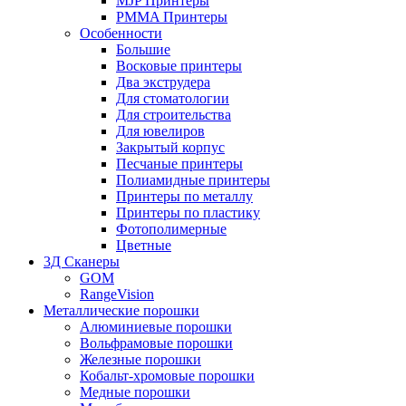
MJP Принтеры
PMMA Принтеры
Особенности
Большие
Восковые принтеры
Два экструдера
Для стоматологии
Для строительства
Для ювелиров
Закрытый корпус
Песчаные принтеры
Полиамидные принтеры
Принтеры по металлу
Принтеры по пластику
Фотополимерные
Цветные
3Д Сканеры
GOM
RangeVision
Металлические порошки
Алюминиевые порошки
Вольфрамовые порошки
Железные порошки
Кобальт-хромовые порошки
Медные порошки