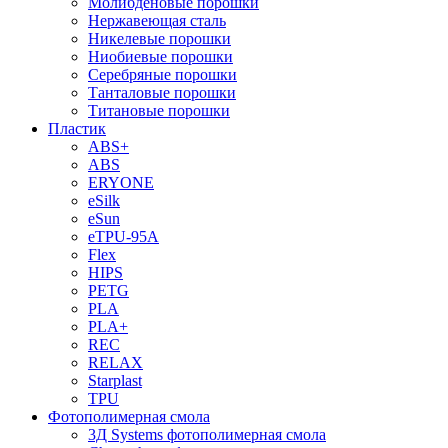
Молибденовые порошки
Нержавеющая сталь
Никелевые порошки
Ниобиевые порошки
Серебряные порошки
Танталовые порошки
Титановые порошки
Пластик
ABS+
ABS
ERYONE
eSilk
eSun
eTPU-95A
Flex
HIPS
PETG
PLA
PLA+
REC
RELAX
Starplast
TPU
Фотополимерная смола
3Д Systems фотополимерная смола