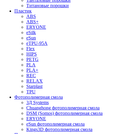
Танталовые порошки
Титановые порошки
Пластик
ABS
ABS+
ERYONE
eSilk
eSun
eTPU-95A
Flex
HIPS
PETG
PLA
PLA+
REC
RELAX
Starplast
TPU
Фотополимерная смола
3Д Systems
Chuanghong фотополимерная смола
DSM (Somos) фотополимерная смола
ERYONE
eSun фотополимерная смола
Kings3D фотополимерная смола