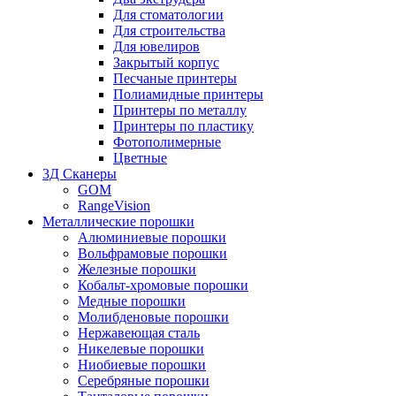
Для стоматологии
Для строительства
Для ювелиров
Закрытый корпус
Песчаные принтеры
Полиамидные принтеры
Принтеры по металлу
Принтеры по пластику
Фотополимерные
Цветные
3Д Сканеры
GOM
RangeVision
Металлические порошки
Алюминиевые порошки
Вольфрамовые порошки
Железные порошки
Кобальт-хромовые порошки
Медные порошки
Молибденовые порошки
Нержавеющая сталь
Никелевые порошки
Ниобиевые порошки
Серебряные порошки