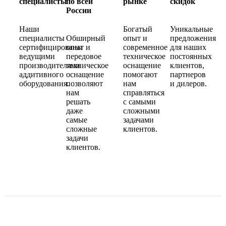
специалисты
по всей
рынке
скидок
России
Наши
Богатый
Уникальные
специалисты
Обширный
опыт и
предложения
сертифицированы
опыт и
современное
для наших
ведущими
передовое
техническое
постоянных
производителями
техническое
оснащение
клиентов,
аддитивного
оснащение
помогают
партнеров
оборудования.
позволяют
нам
и дилеров.
нам
справляться
решать
с самыми
даже
сложными
самые
задачами
сложные
клиентов.
задачи
клиентов.