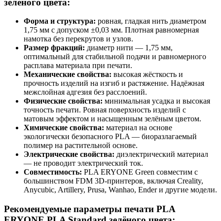
зелёного цвета:
Форма и структура:
ровная, гладкая нить диаметром
1,75 мм с допуском ±0,03 мм. Плотная равномерная
намотка без перекрутов и узлов.
Размер фракций:
диаметр нити — 1,75 мм,
оптимальный для стабильной подачи и равномерного
расплава материала при печати.
Механические свойства:
высокая жёсткость и
прочность изделий на изгиб и растяжение. Надёжная
межслойная адгезия без расслоений.
Физические свойства:
минимальная усадка и высокая
точность печати. Ровная поверхность изделий с
матовым эффектом и насыщенным зелёным цветом.
Химические свойства:
материал на основе
экологически безопасного PLA — биоразлагаемый
полимер на растительной основе.
Электрические свойства:
диэлектрический материал
— не проводит электрический ток.
Совместимость:
PLA ERYONE Green совместим с
большинством FDM 3D-принтеров, включая Creality,
Anycubic, Artillery, Prusa, Wanhao, Ender и другие модели.
Рекомендуемые параметры печати PLA
ERYONE PLA Standard зелёного цвета: