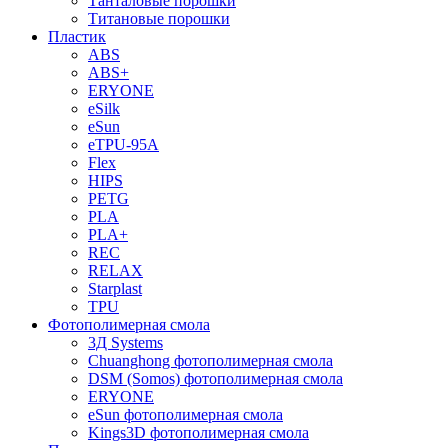
Танталовые порошки
Титановые порошки
Пластик
ABS
ABS+
ERYONE
eSilk
eSun
eTPU-95A
Flex
HIPS
PETG
PLA
PLA+
REC
RELAX
Starplast
TPU
Фотополимерная смола
3Д Systems
Chuanghong фотополимерная смола
DSM (Somos) фотополимерная смола
ERYONE
eSun фотополимерная смола
Kings3D фотополимерная смола