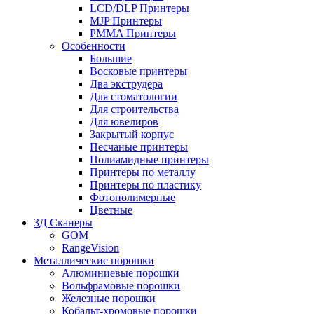
LCD/DLP Принтеры
MJP Принтеры
PMMA Принтеры
Особенности
Большие
Восковые принтеры
Два экструдера
Для стоматологии
Для строительства
Для ювелиров
Закрытый корпус
Песчаные принтеры
Полиамидные принтеры
Принтеры по металлу
Принтеры по пластику
Фотополимерные
Цветные
3Д Сканеры
GOM
RangeVision
Металлические порошки
Алюминиевые порошки
Вольфрамовые порошки
Железные порошки
Кобальт-хромовые порошки