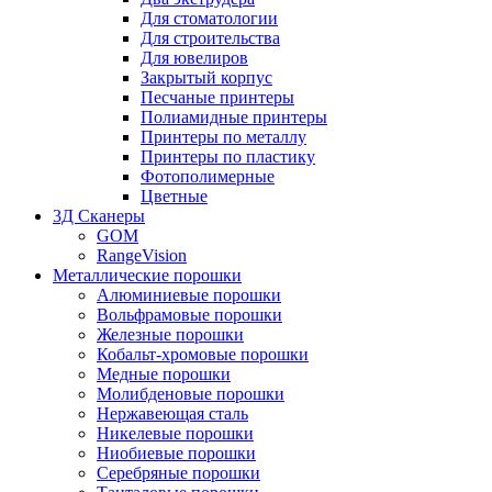
Для стоматологии
Для строительства
Для ювелиров
Закрытый корпус
Песчаные принтеры
Полиамидные принтеры
Принтеры по металлу
Принтеры по пластику
Фотополимерные
Цветные
3Д Сканеры
GOM
RangeVision
Металлические порошки
Алюминиевые порошки
Вольфрамовые порошки
Железные порошки
Кобальт-хромовые порошки
Медные порошки
Молибденовые порошки
Нержавеющая сталь
Никелевые порошки
Ниобиевые порошки
Серебряные порошки