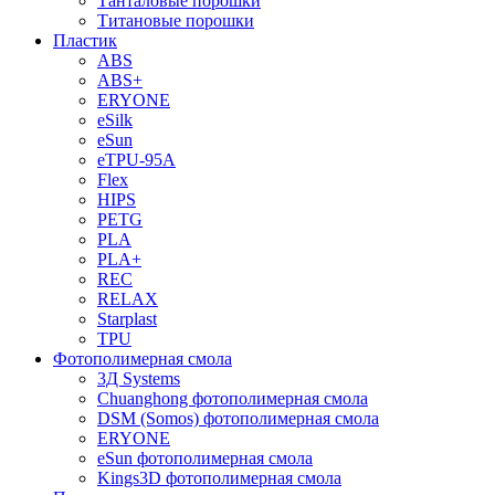
Танталовые порошки
Титановые порошки
Пластик
ABS
ABS+
ERYONE
eSilk
eSun
eTPU-95A
Flex
HIPS
PETG
PLA
PLA+
REC
RELAX
Starplast
TPU
Фотополимерная смола
3Д Systems
Chuanghong фотополимерная смола
DSM (Somos) фотополимерная смола
ERYONE
eSun фотополимерная смола
Kings3D фотополимерная смола