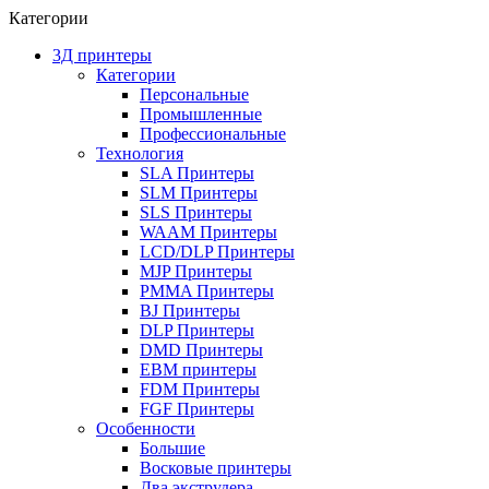
Категории
3Д принтеры
Категории
Персональные
Промышленные
Профессиональные
Технология
SLA Принтеры
SLM Принтеры
SLS Принтеры
WAAM Принтеры
LCD/DLP Принтеры
MJP Принтеры
PMMA Принтеры
BJ Принтеры
DLP Принтеры
DMD Принтеры
EBM принтеры
FDM Принтеры
FGF Принтеры
Особенности
Большие
Восковые принтеры
Два экструдера