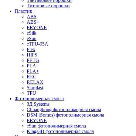
Танталовые порошки
Титановые порошки
Пластик
ABS
ABS+
ERYONE
eSilk
eSun
eTPU-95A
Flex
HIPS
PETG
PLA
PLA+
REC
RELAX
Starplast
TPU
Фотополимерная смола
3Д Systems
Chuanghong фотополимерная смола
DSM (Somos) фотополимерная смола
ERYONE
eSun фотополимерная смола
Kings3D фотополимерная смола