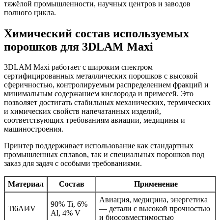
тяжёлой промышленности, научных центров и заводов
полного цикла.
Химический состав используемых
порошков для 3DLAM Maxi
3DLAM Maxi работает с широким спектром
сертифицированных металлических порошков с высокой
сферичностью, контролируемым распределением фракций и
минимальным содержанием кислорода и примесей. Это
позволяет достигать стабильных механических, термических
и химических свойств напечатанных изделий,
соответствующих требованиям авиации, медицины и
машиностроения.
Принтер поддерживает использование как стандартных
промышленных сплавов, так и специальных порошков под
заказ для задач с особыми требованиями.
Материал
Состав
Применение
Авиация, медицина, энергетика
90% Ti, 6%
Ti6Al4V
— детали с высокой прочностью
Al, 4% V
и биосовместимостью