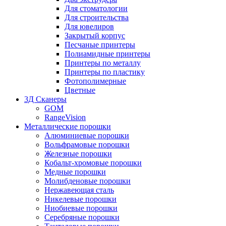
Для стоматологии
Для строительства
Для ювелиров
Закрытый корпус
Песчаные принтеры
Полиамидные принтеры
Принтеры по металлу
Принтеры по пластику
Фотополимерные
Цветные
3Д Сканеры
GOM
RangeVision
Металлические порошки
Алюминиевые порошки
Вольфрамовые порошки
Железные порошки
Кобальт-хромовые порошки
Медные порошки
Молибденовые порошки
Нержавеющая сталь
Никелевые порошки
Ниобиевые порошки
Серебряные порошки