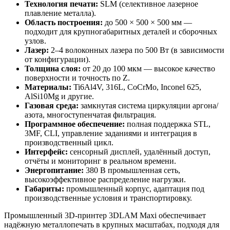
Технология печати:
SLM (селективное лазерное
плавление металла).
Область построения:
до 500 × 500 × 500 мм —
подходит для крупногабаритных деталей и сборочных
узлов.
Лазер:
2–4 волоконных лазера по 500 Вт (в зависимости
от конфигурации).
Толщина слоя:
от 20 до 100 мкм — высокое качество
поверхности и точность по Z.
Материалы:
Ti6Al4V, 316L, CoCrMo, Inconel 625,
AlSi10Mg и другие.
Газовая среда:
замкнутая система циркуляции аргона/
азота, многоступенчатая фильтрация.
Программное обеспечение:
полная поддержка STL,
3MF, CLI, управление заданиями и интеграция в
производственный цикл.
Интерфейс:
сенсорный дисплей, удалённый доступ,
отчёты и мониторинг в реальном времени.
Энергопитание:
380 В промышленная сеть,
высокоэффективное распределение нагрузки.
Габариты:
промышленный корпус, адаптация под
производственные условия и транспортировку.
Промышленный 3D-принтер 3DLAM Maxi обеспечивает
надёжную металлопечать в крупных масштабах, подходя для