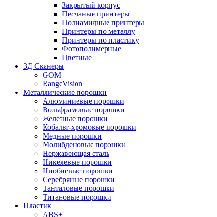
Закрытый корпус
Песчаные принтеры
Полиамидные принтеры
Принтеры по металлу
Принтеры по пластику
Фотополимерные
Цветные
3Д Сканеры
GOM
RangeVision
Металлические порошки
Алюминиевые порошки
Вольфрамовые порошки
Железные порошки
Кобальт-хромовые порошки
Медные порошки
Молибденовые порошки
Нержавеющая сталь
Никелевые порошки
Ниобиевые порошки
Серебряные порошки
Танталовые порошки
Титановые порошки
Пластик
ABS+