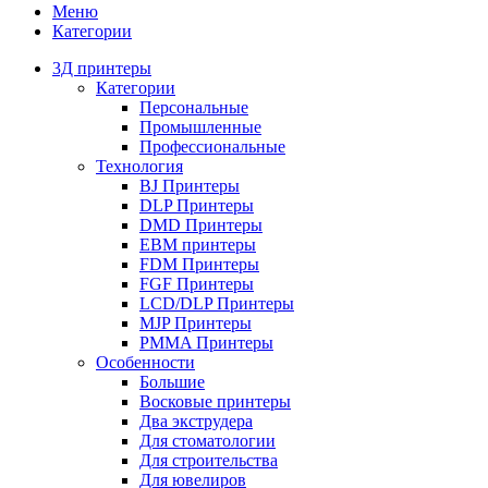
Меню
Категории
3Д принтеры
Категории
Персональные
Промышленные
Профессиональные
Технология
BJ Принтеры
DLP Принтеры
DMD Принтеры
EBM принтеры
FDM Принтеры
FGF Принтеры
LCD/DLP Принтеры
MJP Принтеры
PMMA Принтеры
Особенности
Большие
Восковые принтеры
Два экструдера
Для стоматологии
Для строительства
Для ювелиров