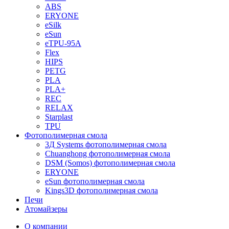
ABS
ERYONE
eSilk
eSun
eTPU-95A
Flex
HIPS
PETG
PLA
PLA+
REC
RELAX
Starplast
TPU
Фотополимерная смола
3Д Systems фотополимерная смола
Chuanghong фотополимерная смола
DSM (Somos) фотополимерная смола
ERYONE
eSun фотополимерная смола
Kings3D фотополимерная смола
Печи
Атомайзеры
О компании