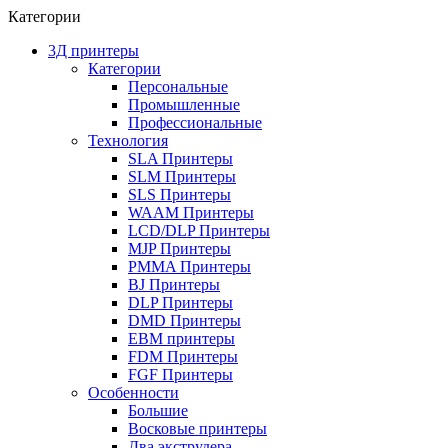
Категории
3Д принтеры
Категории
Персональные
Промышленные
Профессиональные
Технология
SLA Принтеры
SLM Принтеры
SLS Принтеры
WAAM Принтеры
LCD/DLP Принтеры
MJP Принтеры
PMMA Принтеры
BJ Принтеры
DLP Принтеры
DMD Принтеры
EBM принтеры
FDM Принтеры
FGF Принтеры
Особенности
Большие
Восковые принтеры
Два экструдера