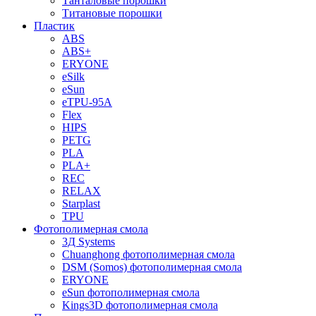
Танталовые порошки
Титановые порошки
Пластик
ABS
ABS+
ERYONE
eSilk
eSun
eTPU-95A
Flex
HIPS
PETG
PLA
PLA+
REC
RELAX
Starplast
TPU
Фотополимерная смола
3Д Systems
Chuanghong фотополимерная смола
DSM (Somos) фотополимерная смола
ERYONE
eSun фотополимерная смола
Kings3D фотополимерная смола