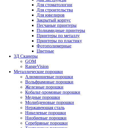
Для стоматологии
Для строительства
Для ювелиров
Закрытый корпус
Песчаные принтеры
Полиамидные принтеры
Принтеры по металлу
Принтеры по пластику
Фотополимерные
Цветные
3Д Сканеры
GOM
RangeVision
Металлические порошки
Алюминиевые порошки
Вольфрамовые порошки
Железные порошки
Кобальт-хромовые порошки
Медные порошки
Молибденовые порошки
Нержавеющая сталь
Никелевые порошки
Ниобиевые порошки
Серебряные порошки