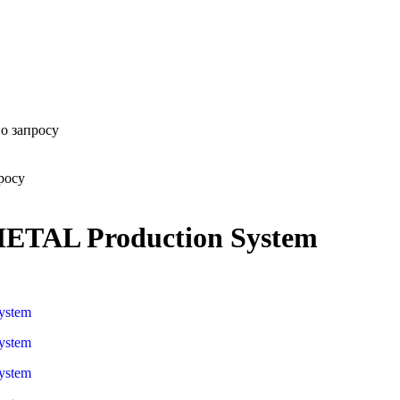
о запросу
росу
TAL Production System