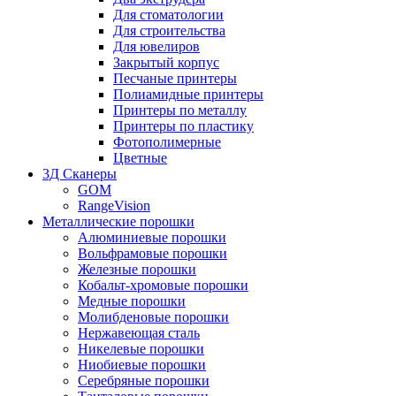
Для стоматологии
Для строительства
Для ювелиров
Закрытый корпус
Песчаные принтеры
Полиамидные принтеры
Принтеры по металлу
Принтеры по пластику
Фотополимерные
Цветные
3Д Сканеры
GOM
RangeVision
Металлические порошки
Алюминиевые порошки
Вольфрамовые порошки
Железные порошки
Кобальт-хромовые порошки
Медные порошки
Молибденовые порошки
Нержавеющая сталь
Никелевые порошки
Ниобиевые порошки
Серебряные порошки