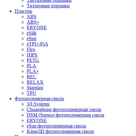
Танталовые порошки
Титановые порошки
Пластик
ABS
ABS+
ERYONE
eSilk
eSun
eTPU-95A
Flex
HIPS
PETG
PLA
PLA+
REC
RELAX
Starplast
TPU
Фотополимерная смола
3Д Systems
Chuanghong фотополимерная смола
DSM (Somos) фотополимерная смола
ERYONE
eSun фотополимерная смола
Kings3D фотополимерная смола