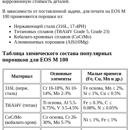
коррозионную стойкость деталей.
В зависимости от поставленной задачи, для печати на EOS M
100 применяются порошки из:
Нержавеющей стали (316L, 17-4PH)
Титановых сплавов (Ti6Al4V Grade 5, Grade 23)
Кобальто-хромовых сплавов (CoCrMo)
Алюминиевых порошков (AlSi10Mg)
Таблица химического состава популярных
порошков для EOS M 100
Основные
Малые примеси
Материал
элементы
(Fe, Cu, Mn и др.)
316L (нерж.
Cr 16-18%, Ni 10-
Fe основа, Mn ≤ 2%,
сталь)
14%, Mo 2-3%
Si ≤ 1%, Cu ≤ 0.5%
Ti основа, Al 5.5-
Fe ≤ 0.3%, C ≤
Ti6Al4V (титан)
6.75%, V 3.5-4.5%
0.08%, N ≤ 0.05%
CoCrMo
Co основа, Cr 26-
Ni ≤ 1%, Fe ≤ 1%
(кобальто-хром)
30%, Mo 5-7%