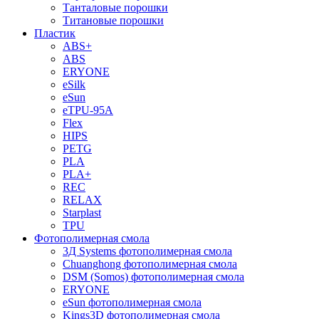
Танталовые порошки
Титановые порошки
Пластик
ABS+
ABS
ERYONE
eSilk
eSun
eTPU-95A
Flex
HIPS
PETG
PLA
PLA+
REC
RELAX
Starplast
TPU
Фотополимерная смола
3Д Systems фотополимерная смола
Chuanghong фотополимерная смола
DSM (Somos) фотополимерная смола
ERYONE
eSun фотополимерная смола
Kings3D фотополимерная смола