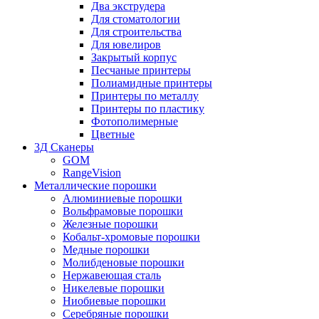
Два экструдера
Для стоматологии
Для строительства
Для ювелиров
Закрытый корпус
Песчаные принтеры
Полиамидные принтеры
Принтеры по металлу
Принтеры по пластику
Фотополимерные
Цветные
3Д Сканеры
GOM
RangeVision
Металлические порошки
Алюминиевые порошки
Вольфрамовые порошки
Железные порошки
Кобальт-хромовые порошки
Медные порошки
Молибденовые порошки
Нержавеющая сталь
Никелевые порошки
Ниобиевые порошки
Серебряные порошки