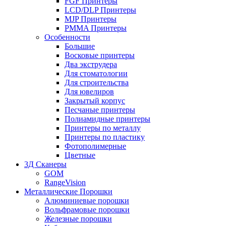
FGF Принтеры
LCD/DLP Принтеры
MJP Принтеры
PMMA Принтеры
Особенности
Большие
Восковые принтеры
Два экструдера
Для стоматологии
Для строительства
Для ювелиров
Закрытый корпус
Песчаные принтеры
Полиамидные принтеры
Принтеры по металлу
Принтеры по пластику
Фотополимерные
Цветные
3Д Сканеры
GOM
RangeVision
Металлические Порошки
Алюминиевые порошки
Вольфрамовые порошки
Железные порошки