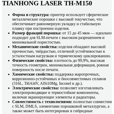
TIANHONG LASER TH-M150
Форма и структура:
принтер использует сферические
металлические порошки с высокой текучестью, что
обеспечивает равномерную укладку и стабильную
плавку при построении изделия.
Размер фракций порошка:
от 15 до 45 мкм — идеально
подходит для SLM-печати с высоким разрешением и
минимальной пористостью.
Механические свойства:
изделия обладают высокой
прочностью, твёрдостью, отличной устойчивостью к
усталостным нагрузкам и термическому циклированию.
Физические свойства:
плотность до 99,9%, высокая
точность геометрии, минимальная деформация, ровная
поверхность после печати.
Химические свойства:
поддержка жаропрочных,
коррозионно-устойчивых и биосовместимых сплавов
(316L, Ti6Al4V, AlSi10Mg, Inconel и др.).
Электрические свойства:
позволяет изготавливать
электропроводящие и термостойкие компоненты,
включая экранирующие элементы и радиаторы.
Совместимость с технологиями:
полностью совместим
с SLM, DMLS, элементами порошковой металлургии, а
также может быть интегрирован в гибридные