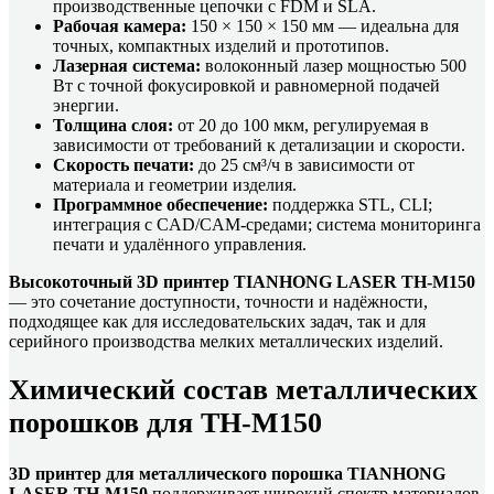
производственные цепочки с FDM и SLA.
Рабочая камера:
150 × 150 × 150 мм — идеальна для
точных, компактных изделий и прототипов.
Лазерная система:
волоконный лазер мощностью 500
Вт с точной фокусировкой и равномерной подачей
энергии.
Толщина слоя:
от 20 до 100 мкм, регулируемая в
зависимости от требований к детализации и скорости.
Скорость печати:
до 25 см³/ч в зависимости от
материала и геометрии изделия.
Программное обеспечение:
поддержка STL, CLI;
интеграция с CAD/CAM-средами; система мониторинга
печати и удалённого управления.
Высокоточный 3D принтер TIANHONG LASER TH-M150
— это сочетание доступности, точности и надёжности,
подходящее как для исследовательских задач, так и для
серийного производства мелких металлических изделий.
Химический состав металлических
порошков для TH-M150
3D принтер для металлического порошка TIANHONG
LASER TH-M150
поддерживает широкий спектр материалов,