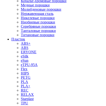
Кобальт-хромовые порошки
Медные порошки
Молибденовые порошки
Нержавеющая сталь
Никелевые порошки
Ниобиевые порошки
Серебряные порошки
Танталовые порошки
Титановые порошки
Пластик
ABS+
ABS
ERYONE
eSilk
eSun
eTPU-95A
Flex
HIPS
PETG
PLA
PLA+
REC
RELAX
Starplast
TPU