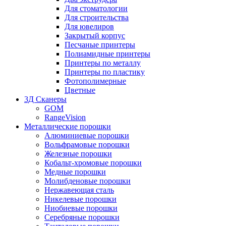
Для стоматологии
Для строительства
Для ювелиров
Закрытый корпус
Песчаные принтеры
Полиамидные принтеры
Принтеры по металлу
Принтеры по пластику
Фотополимерные
Цветные
3Д Сканеры
GOM
RangeVision
Металлические порошки
Алюминиевые порошки
Вольфрамовые порошки
Железные порошки
Кобальт-хромовые порошки
Медные порошки
Молибденовые порошки
Нержавеющая сталь
Никелевые порошки
Ниобиевые порошки
Серебряные порошки