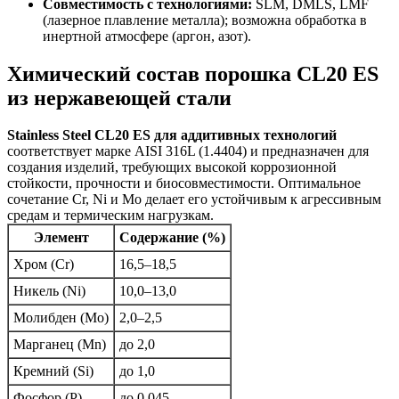
Совместимость с технологиями:
SLM, DMLS, LMF
(лазерное плавление металла); возможна обработка в
инертной атмосфере (аргон, азот).
Химический состав порошка CL20 ES
из нержавеющей стали
Stainless Steel CL20 ES для аддитивных технологий
соответствует марке AISI 316L (1.4404) и предназначен для
создания изделий, требующих высокой коррозионной
стойкости, прочности и биосовместимости. Оптимальное
сочетание Cr, Ni и Mo делает его устойчивым к агрессивным
средам и термическим нагрузкам.
Элемент
Содержание (%)
Хром (Cr)
16,5–18,5
Никель (Ni)
10,0–13,0
Молибден (Mo)
2,0–2,5
Марганец (Mn)
до 2,0
Кремний (Si)
до 1,0
Фосфор (P)
до 0,045