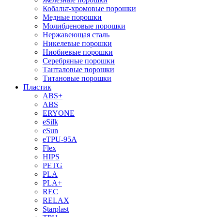
Кобальт-хромовые порошки
Медные порошки
Молибденовые порошки
Нержавеющая сталь
Никелевые порошки
Ниобиевые порошки
Серебряные порошки
Танталовые порошки
Титановые порошки
Пластик
ABS+
ABS
ERYONE
eSilk
eSun
eTPU-95A
Flex
HIPS
PETG
PLA
PLA+
REC
RELAX
Starplast