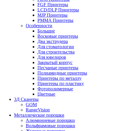
FGF Принтеры
LCD/DLP Принтеры
MJP Принтеры
PMMA Принтеры
Особенности
Большие
Восковые принтеры
Два экструдера
Для стоматологии
Для строительства
Для ювелиров
Закрытый корпус
Песчаные принтеры
Полиамидные принтеры
Принтеры по металлу
Принтеры по пластику
Фотополимерные
Цветные
3Д Сканеры
GOM
RangeVision
Металлические порошки
Алюминиевые порошки
Вольфрамовые порошки
Железные порошки