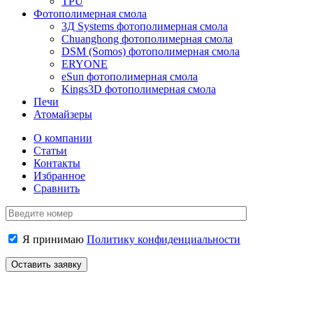
TPU
Фотополимерная смола
3Д Systems фотополимерная смола
Chuanghong фотополимерная смола
DSM (Somos) фотополимерная смола
ERYONE
eSun фотополимерная смола
Kings3D фотополимерная смола
Печи
Атомайзеры
О компании
Статьи
Контакты
Избранное
Сравнить
Я принимаю
Политику конфиденциальности
Контактная информация
Отдел продаж