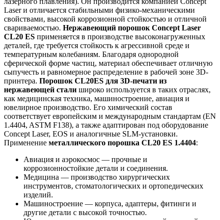
лазерного плавления). Он производится компанией Concept
Laser и отличается стабильными физико-механическими
свойствами, высокой коррозионной стойкостью и отличной
свариваемостью.
Нержавеющий порошок Concept Laser
CL20 ES
применяется в производстве высоконагруженных
деталей, где требуется стойкость к агрессивной среде и
температурным колебаниям. Благодаря однородной
сферической форме частиц, материал обеспечивает отличную
сыпучесть и равномерное распределение в рабочей зоне 3D-
принтера.
Порошок CL20ES для 3D-печати из
нержавеющей стали
широко используется в таких отраслях,
как медицинская техника, машиностроение, авиация и
ювелирное производство. Его химический состав
соответствует европейским и международным стандартам (EN
1.4404, ASTM F138), а также адаптирован под оборудование
Concept Laser, EOS и аналогичные SLM-установки.
Применение
металлического порошка CL20 ES 1.4404
:
Авиация и аэрокосмос — прочные и
коррозионностойкие детали и соединения.
Медицина — производство хирургических
инструментов, стоматологических и ортопедических
изделий.
Машиностроение — корпуса, адаптеры, фитинги и
другие детали с высокой точностью.