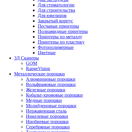
Для стоматологии
Для строительства
Для ювелиров
Закрытый корпус
Песчаные принтеры
Полиамидные принтеры
Принтеры по металлу
Принтеры по пластику
Фотополимерные
Цветные
3Д Сканеры
GOM
RangeVision
Металлические порошки
Алюминиевые порошки
Вольфрамовые порошки
Железные порошки
Кобальт-хромовые порошки
Медные порошки
Молибденовые порошки
Нержавеющая сталь
Никелевые порошки
Ниобиевые порошки
Серебряные порошки