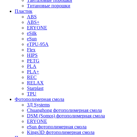
Танталовые порошки
Титановые порошки
Пластик
ABS
ABS+
ERYONE
eSilk
eSun
eTPU-95A
Flex
HIPS
PETG
PLA
PLA+
REC
RELAX
Starplast
TPU
Фотополимерная смола
3Д Systems
Chuanghong фотополимерная смола
DSM (Somos) фотополимерная смола
ERYONE
eSun фотополимерная смола
Kings3D фотополимерная смола