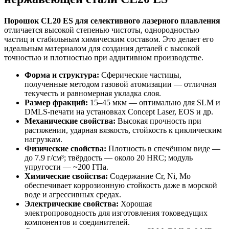
Порошок CL20 ES для селективного лазерного плавления
отличается высокой степенью чистоты, однородностью
частиц и стабильным химическим составом. Это делает его
идеальным материалом для создания деталей с высокой
точностью и плотностью при аддитивном производстве.
Форма и структура:
Сферические частицы,
полученные методом газовой атомизации — отличная
текучесть и равномерная укладка слоя.
Размер фракций:
15–45 мкм — оптимально для SLM и
DMLS-печати на установках Concept Laser, EOS и др.
Механические свойства:
Высокая прочность при
растяжении, ударная вязкость, стойкость к циклическим
нагрузкам.
Физические свойства:
Плотность в спечённом виде —
до 7.9 г/см³; твёрдость — около 20 HRC; модуль
упругости — ~200 ГПа.
Химические свойства:
Содержание Cr, Ni, Mo
обеспечивает коррозионную стойкость даже в морской
воде и агрессивных средах.
Электрические свойства:
Хорошая
электропроводность для изготовления токоведущих
компонентов и соединителей.