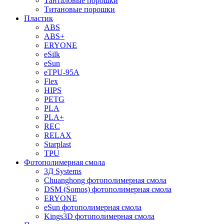
Танталовые порошки
Титановые порошки
Пластик
ABS
ABS+
ERYONE
eSilk
eSun
eTPU-95A
Flex
HIPS
PETG
PLA
PLA+
REC
RELAX
Starplast
TPU
Фотополимерная смола
3Д Systems
Chuanghong фотополимерная смола
DSM (Somos) фотополимерная смола
ERYONE
eSun фотополимерная смола
Kings3D фотополимерная смола