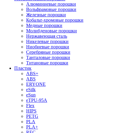
Алюминиевые порошки
Вольфрамовые порошки
Железные порошки
Кобальт-хромовые порошки
Медные порошки
Молибденовые порошки
Нержавеющая сталь
Никелевые порошки
Ниобиевые порошки
Серебряные порошки
Танталовые порошки
Титановые порошки
Пластик
ABS+
ABS
ERYONE
eSilk
eSun
eTPU-95A
Flex
HIPS
PETG
PLA
PLA+
REC