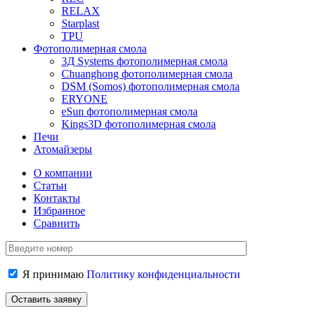
RELAX
Starplast
TPU
Фотополимерная смола
3Д Systems фотополимерная смола
Chuanghong фотополимерная смола
DSM (Somos) фотополимерная смола
ERYONE
eSun фотополимерная смола
Kings3D фотополимерная смола
Печи
Атомайзеры
О компании
Статьи
Контакты
Избранное
Сравнить
Я принимаю
Политику конфиденциальности