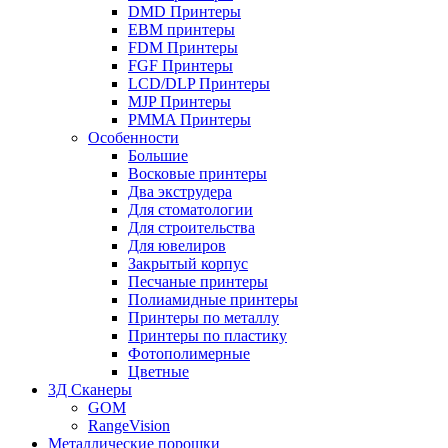
DMD Принтеры
EBM принтеры
FDM Принтеры
FGF Принтеры
LCD/DLP Принтеры
MJP Принтеры
PMMA Принтеры
Особенности
Большие
Восковые принтеры
Два экструдера
Для стоматологии
Для строительства
Для ювелиров
Закрытый корпус
Песчаные принтеры
Полиамидные принтеры
Принтеры по металлу
Принтеры по пластику
Фотополимерные
Цветные
3Д Сканеры
GOM
RangeVision
Металлические порошки