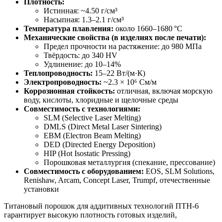
Плотность:
Истинная: ~4.50 г/см³
Насыпная: 1.3–2.1 г/см³
Температура плавления:
около 1660–1680 °C
Механические свойства (в изделиях после печати):
Предел прочности на растяжение: до 980 МПа
Твёрдость: до 340 HV
Удлинение: до 10–14%
Теплопроводность:
15–22 Вт/(м·К)
Электропроводность:
~2.3 × 10⁶ См/м
Коррозионная стойкость:
отличная, включая морскую
воду, кислоты, хлоридные и щелочные среды
Совместимость с технологиями:
SLM (Selective Laser Melting)
DMLS (Direct Metal Laser Sintering)
EBM (Electron Beam Melting)
DED (Directed Energy Deposition)
HIP (Hot Isostatic Pressing)
Порошковая металлургия (спекание, прессование)
Совместимость с оборудованием:
EOS, SLM Solutions,
Renishaw, Arcam, Concept Laser, Trumpf, отечественные
установки
Титановый порошок для аддитивных технологий ПТН-6
гарантирует высокую плотность готовых изделий,