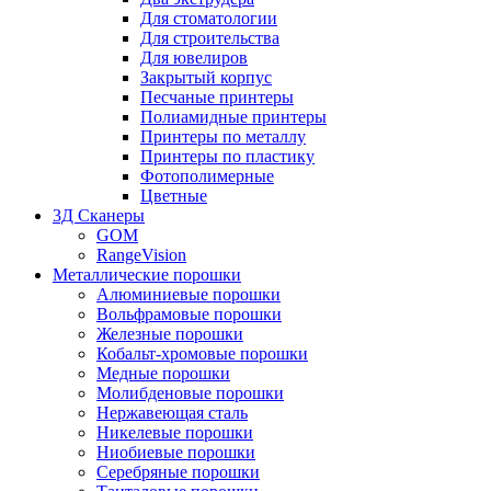
Для стоматологии
Для строительства
Для ювелиров
Закрытый корпус
Песчаные принтеры
Полиамидные принтеры
Принтеры по металлу
Принтеры по пластику
Фотополимерные
Цветные
3Д Сканеры
GOM
RangeVision
Металлические порошки
Алюминиевые порошки
Вольфрамовые порошки
Железные порошки
Кобальт-хромовые порошки
Медные порошки
Молибденовые порошки
Нержавеющая сталь
Никелевые порошки
Ниобиевые порошки
Серебряные порошки