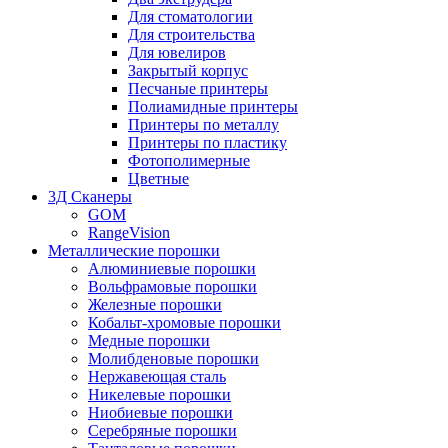
Для стоматологии
Для строительства
Для ювелиров
Закрытый корпус
Песчаные принтеры
Полиамидные принтеры
Принтеры по металлу
Принтеры по пластику
Фотополимерные
Цветные
3Д Сканеры
GOM
RangeVision
Металлические порошки
Алюминиевые порошки
Вольфрамовые порошки
Железные порошки
Кобальт-хромовые порошки
Медные порошки
Молибденовые порошки
Нержавеющая сталь
Никелевые порошки
Ниобиевые порошки
Серебряные порошки