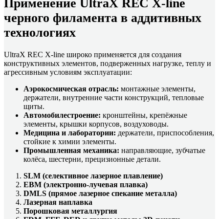
Применение UltraX REC X-line
черного филамента в аддитивных
технологиях
UltraX REC X-line широко применяется для создания
конструктивных элементов, подверженных нагрузке, теплу и
агрессивным условиям эксплуатации:
Аэрокосмическая отрасль:
монтажные элементы,
держатели, внутренние части конструкций, тепловые
щиты.
Автомобилестроение:
кронштейны, крепёжные
элементы, крышки корпусов, воздуховоды.
Медицина и лаборатории:
держатели, приспособления,
стойкие к химии элементы.
Промышленная механика:
направляющие, зубчатые
колёса, шестерни, прецизионные детали.
SLM (селективное лазерное плавление)
EBM (электронно-лучевая плавка)
DMLS (прямое лазерное спекание металла)
Лазерная наплавка
Порошковая металлургия