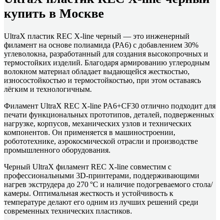
купить в Москве
UltraX пластик REC X-line черный — это инженерный
филамент на основе полиамида (PA6) с добавлением 30%
углеволокна, разработанный для создания высокопрочных и
термостойких изделий. Благодаря армированию углеродным
волокном материал обладает выдающейся жесткостью,
износостойкостью и термостойкостью, при этом оставаясь
лёгким и технологичным.
Филамент UltraX REC X-line PA6+CF30 отлично подходит для
печати функциональных прототипов, деталей, подверженных
нагрузке, корпусов, механических узлов и технических
компонентов. Он применяется в машиностроении,
робототехнике, аэрокосмической отрасли и производстве
промышленного оборудования.
Черный UltraX филамент REC X-line совместим с
профессиональными 3D-принтерами, поддерживающими
нагрев экструдера до 270 °C и наличие подогреваемого стола/
камеры. Оптимальная жесткость и устойчивость к
температуре делают его одним из лучших решений среди
современных технических пластиков.