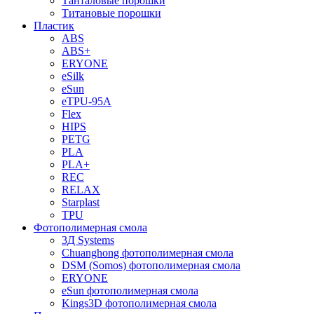
Танталовые порошки
Титановые порошки
Пластик
ABS
ABS+
ERYONE
eSilk
eSun
eTPU-95A
Flex
HIPS
PETG
PLA
PLA+
REC
RELAX
Starplast
TPU
Фотополимерная смола
3Д Systems
Chuanghong фотополимерная смола
DSM (Somos) фотополимерная смола
ERYONE
eSun фотополимерная смола
Kings3D фотополимерная смола