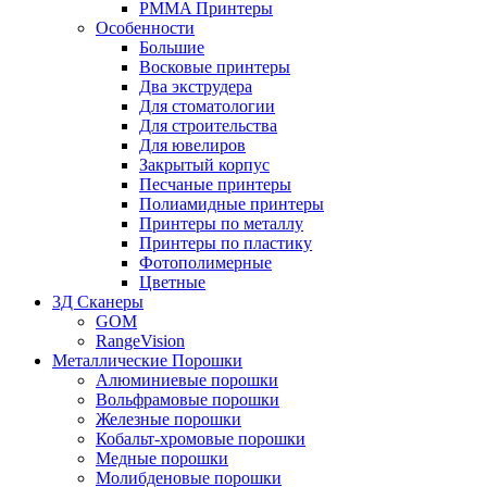
PMMA Принтеры
Особенности
Большие
Восковые принтеры
Два экструдера
Для стоматологии
Для строительства
Для ювелиров
Закрытый корпус
Песчаные принтеры
Полиамидные принтеры
Принтеры по металлу
Принтеры по пластику
Фотополимерные
Цветные
3Д Сканеры
GOM
RangeVision
Металлические Порошки
Алюминиевые порошки
Вольфрамовые порошки
Железные порошки
Кобальт-хромовые порошки
Медные порошки
Молибденовые порошки