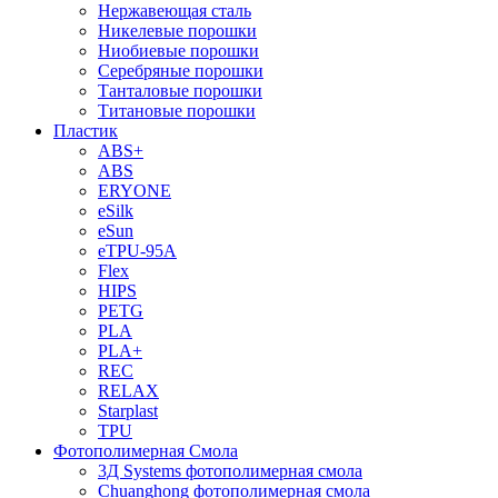
Нержавеющая сталь
Никелевые порошки
Ниобиевые порошки
Серебряные порошки
Танталовые порошки
Титановые порошки
Пластик
ABS+
ABS
ERYONE
eSilk
eSun
eTPU-95A
Flex
HIPS
PETG
PLA
PLA+
REC
RELAX
Starplast
TPU
Фотополимерная Смола
3Д Systems фотополимерная смола
Chuanghong фотополимерная смола