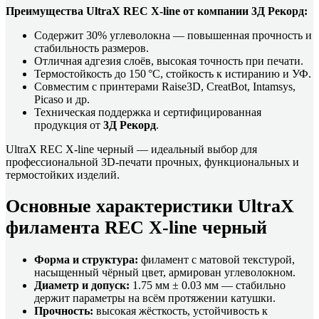
Преимущества UltraX REC X-line от компании 3Д Рекорд:
Содержит 30% углеволокна — повышенная прочность и
стабильность размеров.
Отличная адгезия слоёв, высокая точность при печати.
Термостойкость до 150 °C, стойкость к истиранию и УФ.
Совместим с принтерами Raise3D, CreatBot, Intamsys,
Picaso и др.
Техническая поддержка и сертифицированная
продукция от
3Д Рекорд
.
UltraX REC X-line черный — идеальный выбор для
профессиональной 3D-печати прочных, функциональных и
термостойких изделий.
Основные характеристики UltraX
филамента REC X-line черный
Форма и структура:
филамент с матовой текстурой,
насыщенный чёрный цвет, армирован углеволокном.
Диаметр и допуск:
1.75 мм ± 0.03 мм — стабильно
держит параметры на всём протяжении катушки.
Прочность:
высокая жёсткость, устойчивость к