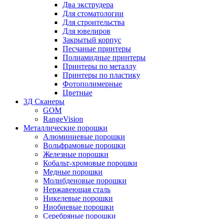
Два экструдера
Для стоматологии
Для строительства
Для ювелиров
Закрытый корпус
Песчаные принтеры
Полиамидные принтеры
Принтеры по металлу
Принтеры по пластику
Фотополимерные
Цветные
3Д Сканеры
GOM
RangeVision
Металлические порошки
Алюминиевые порошки
Вольфрамовые порошки
Железные порошки
Кобальт-хромовые порошки
Медные порошки
Молибденовые порошки
Нержавеющая сталь
Никелевые порошки
Ниобиевые порошки
Серебряные порошки