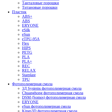
Танталовые порошки
Титановые порошки
Пластик
ABS+
ABS
ERYONE
eSilk
eSun
eTPU-95A
Flex
HIPS
PETG
PLA
PLA+
REC
RELAX
Starplast
TPU
Фотополимерная смола
3Д Systems фотополимерная смола
Chuanghong фотополимерная смола
DSM (Somos) фотополимерная смола
ERYONE
eSun фотополимерная смола
Kings3D фотополимерная смола