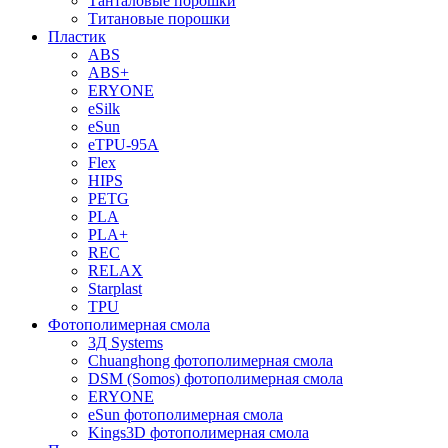
Танталовые порошки
Титановые порошки
Пластик
ABS
ABS+
ERYONE
eSilk
eSun
eTPU-95A
Flex
HIPS
PETG
PLA
PLA+
REC
RELAX
Starplast
TPU
Фотополимерная смола
3Д Systems
Chuanghong фотополимерная смола
DSM (Somos) фотополимерная смола
ERYONE
eSun фотополимерная смола
Kings3D фотополимерная смола