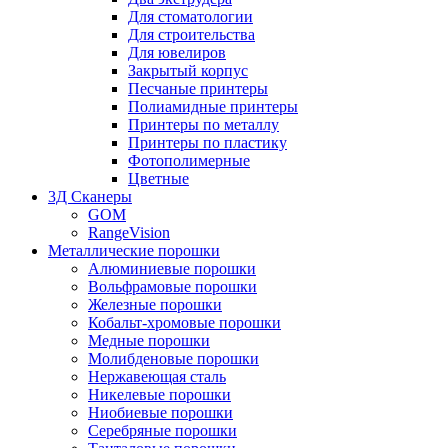
Для стоматологии
Для строительства
Для ювелиров
Закрытый корпус
Песчаные принтеры
Полиамидные принтеры
Принтеры по металлу
Принтеры по пластику
Фотополимерные
Цветные
3Д Сканеры
GOM
RangeVision
Металлические порошки
Алюминиевые порошки
Вольфрамовые порошки
Железные порошки
Кобальт-хромовые порошки
Медные порошки
Молибденовые порошки
Нержавеющая сталь
Никелевые порошки
Ниобиевые порошки
Серебряные порошки