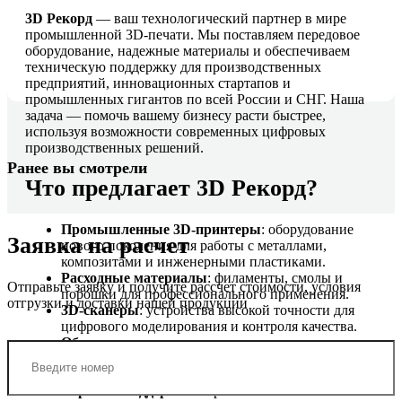
3D Рекорд
— ваш технологический партнер в мире
промышленной 3D-печати. Мы поставляем передовое
оборудование, надежные материалы и обеспечиваем
техническую поддержку для производственных
предприятий, инновационных стартапов и
промышленных гигантов по всей России и СНГ. Наша
задача — помочь вашему бизнесу расти быстрее,
используя возможности современных цифровых
производственных решений.
Ранее вы смотрели
Что предлагает 3D Рекорд?
Промышленные 3D-принтеры
: оборудование
Заявка на расчет
нового поколения для работы с металлами,
композитами и инженерными пластиками.
Расходные материалы
: филаменты, смолы и
Отправьте заявку и получите рассчет стоимости, условия
порошки для профессионального применения.
отгрузки и доставки нашей продукции
3D-сканеры
: устройства высокой точности для
цифрового моделирования и контроля качества.
Обучение и консалтинг
: теоретическая и
практическая подготовка вашей команды,
внедрение решений под ключ.
Сервис и поддержка
: гарантийное и