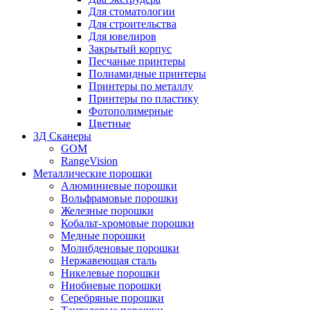
Для стоматологии
Для строительства
Для ювелиров
Закрытый корпус
Песчаные принтеры
Полиамидные принтеры
Принтеры по металлу
Принтеры по пластику
Фотополимерные
Цветные
3Д Сканеры
GOM
RangeVision
Металлические порошки
Алюминиевые порошки
Вольфрамовые порошки
Железные порошки
Кобальт-хромовые порошки
Медные порошки
Молибденовые порошки
Нержавеющая сталь
Никелевые порошки
Ниобиевые порошки
Серебряные порошки