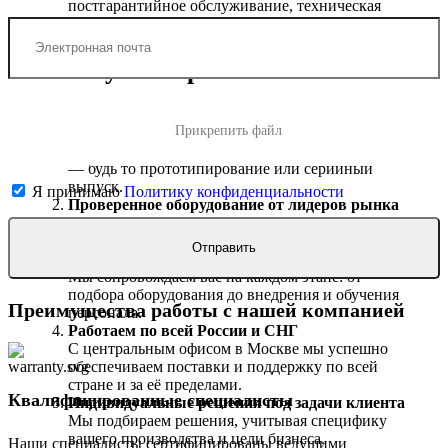
постгарантийное обслуживание, техническая
помощь 24/7.
Почему выбирают именно нас?
Фокус на производство и передовые технологии
Прикрепить файл
Наши решения позволяют оптимизировать
процессы и ускорить вывод продукции на рынок
— будь то прототипирование или серийный
выпуск.
Я принимаю
Политику конфиденциальности
Проверенное оборудование от лидеров рынка
Мы работаем с ведущими мировыми брендами,
предлагая только надежную технику и материалы.
Команда профессионалов
Мы сопровождаем вас на каждом этапе: от
подбора оборудования до внедрения и обучения
Преимущества работы с нашей компанией
персонала.
Работаем по всей России и СНГ
С центральным офисом в Москве мы успешно
обеспечиваем поставки и поддержку по всей
стране и за её пределами.
Квалифицированные специалисты
Индивидуальные решения под задачи клиента
Мы подбираем решения, учитывая специфику
вашего производства и цели бизнеса.
Наши специалисты сертифицированы ведущими