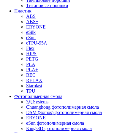
Танталовые порошки
Титановые порошки
Пластик
ABS
ABS+
ERYONE
eSilk
eSun
eTPU-95A
Flex
HIPS
PETG
PLA
PLA+
REC
RELAX
Starplast
TPU
Фотополимерная смола
3Д Systems
Chuanghong фотополимерная смола
DSM (Somos) фотополимерная смола
ERYONE
eSun фотополимерная смола
Kings3D фотополимерная смола